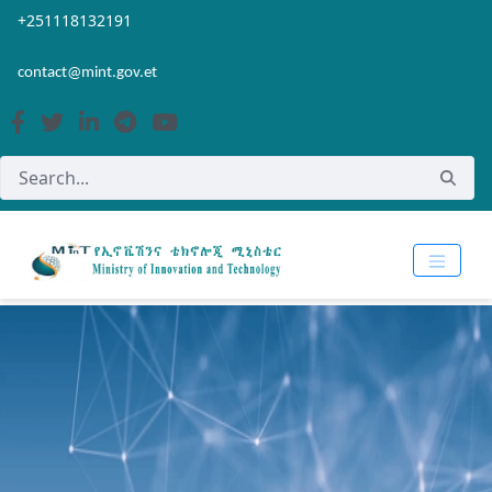
Skip to Main Content
Open Accessibility Menu
+251118132191
contact@mint.gov.et