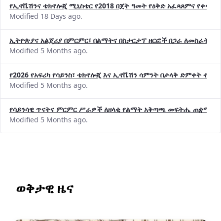
የኢኖቬሽንና ቴክኖሎጂ ሚኒስቴር የ2018 በጀት ዓመት የዕቅድ አፈጻጸምና የቀጣይ 
Modified 18 Days ago.
ኢትዮጵያና አልጄሪያ በምርምር፣ በልማትና በስታርታፕ ዘርፎች በጋራ ለመስራት መከሩ
Modified 5 Months ago.
የ2026 የአፍሪካ የሳይንስ፣ ቴክኖሎጂ እና ኢኖቬሽን ሳምንት በታላቅ ድምቀት ተጠና
Modified 5 Months ago.
የሳይንሳዊ ጥናትና ምርምር ሥራዎች ለዘላቂ የልማት አቅጣጫ መፍትሔ ጠቋሚ መ
Modified 5 Months ago.
ወቅታዊ ዜና