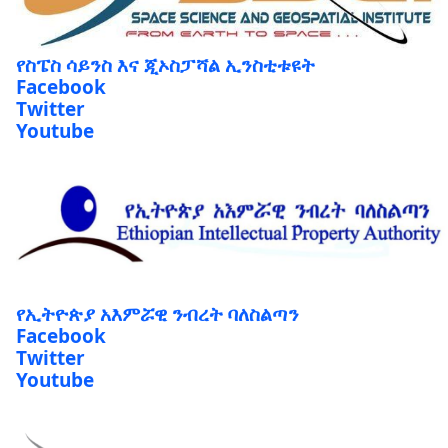
የስፔስ ሳይንስ እና ጂኦስፓሻል ኢንስቲቱዩት
Facebook
Twitter
Youtube
የኢትዮጵያ አእምሯዊ ንብረት ባለስልጣን
Facebook
Twitter
Youtube