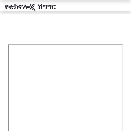
የቴክኖሎጂ ሽግግር