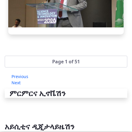
Page 1 of 51
Previous
Next
ምርምርና ኢኖቬሽን
አይሲቲና ዲጂታላይዜሽን