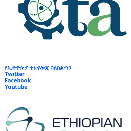
የኢትዮጵያ ቴክኖሎጂ ባለስልጣን
Twitter
Facebook
Youtube