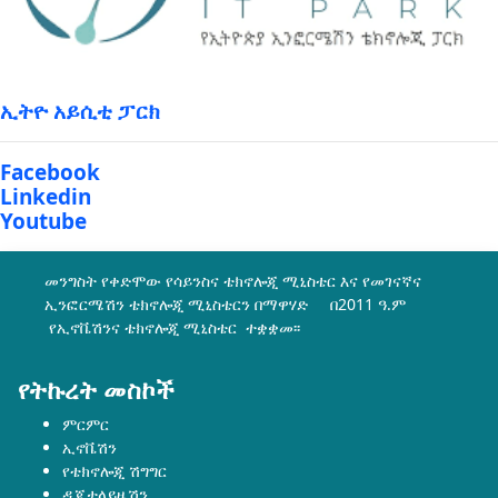
ኢትዮ አይሲቲ ፓርክ
Facebook
Linkedin
Youtube
መንግስት የቀድሞው የሳይንስና ቴክኖሎጂ ሚኒስቴር እና የመገናኛና
ኢንፎርሜሽን ቴክኖሎጂ ሚኒስቴርን በማዋሃድ በ2011 ዓ.ም
የኢኖቬሽንና ቴክኖሎጂ ሚኒስቴር ተቋቋመ፡፡
የትኩረት መስኮች
ምርምር
ኢኖቬሽን
የቴክኖሎጂ ሽግግር
ዲጂታላይዜሽን