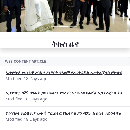
ትኩስ ዜና
WEB CONTENT ARTICLE
ኢትዮጵያ መስራች አባል የሆነችበት የአለም የአርተፊሻል ኢንተሊጀንስ የትብብር ድርጅት (
Modified 18 Days ago.
ኢትዮጵያ ከ29 ሀገራት ጋር በመሆን የዓለም አቀፍ አርቴፊሻል ኢንተለጀንስ ትብብ
Modified 18 Days ago.
የተባበሩት አረብ ኤምሬቶች ሚኒስትር የኢትዮጵያን ዲጂታል ስኬት አድንቀዋል —የ
Modified 18 Days ago.