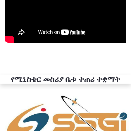
የሚኒስቴር መስሪያ ቤቱ ተጠሪ ተቋማት