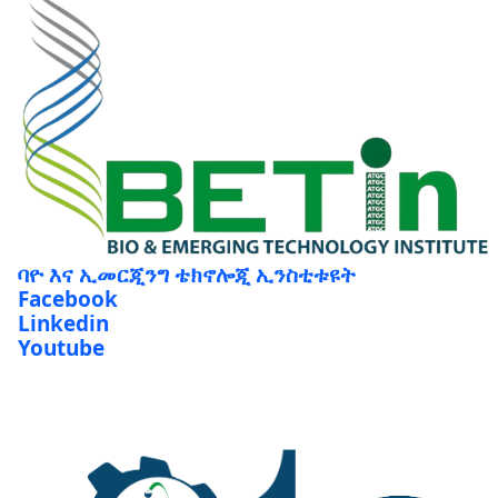
ባዮ እና ኢመርጂንግ ቴክኖሎጂ ኢንስቲቱዩት
Facebook
Linkedin
Youtube