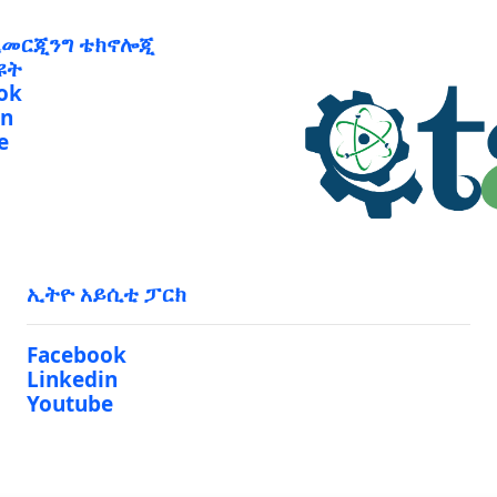
ኢመርጂንግ ቴክኖሎጂ
ዩት
ok
in
e
ኢትዮ አይሲቲ ፓርክ
Facebook
Linkedin
Youtube