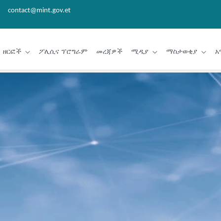
contact@mint.gov.et
ዘርፎች
ፖሊሲና ፕሮግራም
መረጃዎች
ሚዲያ
ማስታወቂያ
አ