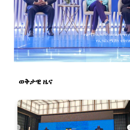
የልማት አጋሮች በአባልነት የየ
የኢንፎርሜሽን ቴክኖሎ
ወቅታዊ ዜና