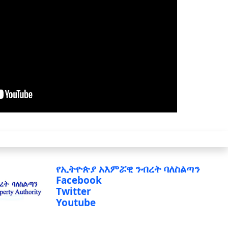
የኢትዮጵያ አእምሯዊ ንብረት ባለስልጣን
Facebook
Twitter
Youtube