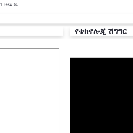
1 results.
የቴክኖሎጂ ሽግግር