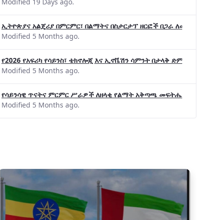
Modified 19 Days ago.
ኢትዮጵያና አልጄሪያ በምርምር፣ በልማትና በስታርታፕ ዘርፎች በጋራ ለመስራት መከሩ፡፡
Modified 5 Months ago.
የ2026 የአፍሪካ የሳይንስ፣ ቴክኖሎጂ እና ኢኖቬሽን ሳምንት በታላቅ ድምቀት ተጠናቀቀ
Modified 5 Months ago.
የሳይንሳዊ ጥናትና ምርምር ሥራዎች ለዘላቂ የልማት አቅጣጫ መፍትሔ ጠቋሚ መሆና
Modified 5 Months ago.