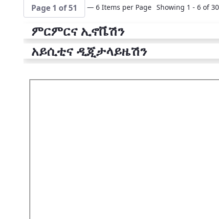
— 6 Items per Page
Showing 1 - 6 of 30
Page 1 of 51
ምርምርና ኢኖቬሽን
አይሲቲና ዲጂታላይዜሽን