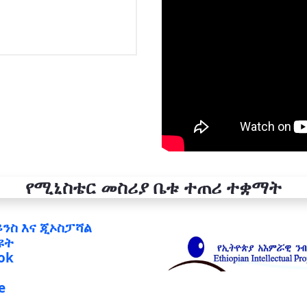
የሚኒስቴር መስሪያ ቤቱ ተጠሪ ተቋማት
ይንስ እና ጂኦስፓሻል
ዩት
ok
e