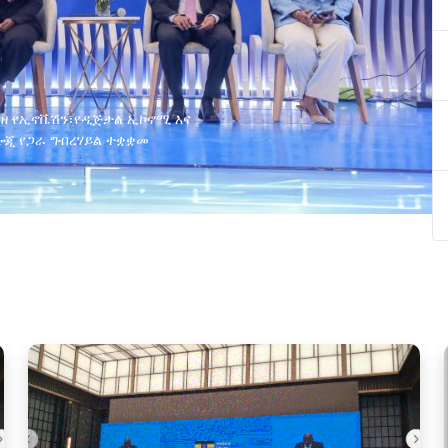
ያዘ የኢኖቬሽን፣የዲጅታል ኢኮኖሚ እና
ጂ የጋራ ግብረሃይል ተቋቋመ