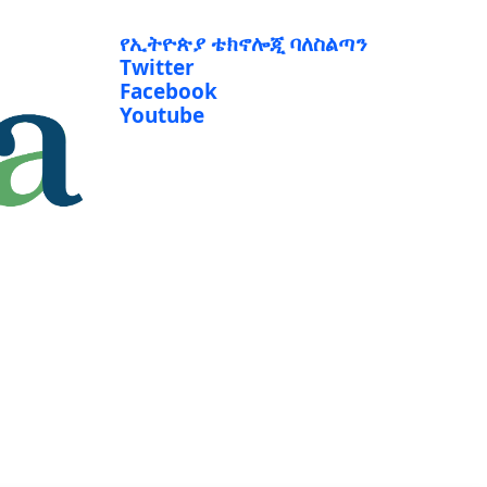
የኢትዮጵያ ቴክኖሎጂ ባለስልጣን
Twitter
Facebook
Youtube