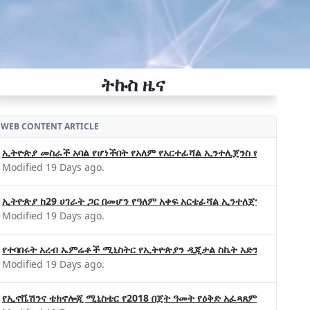
ትኩስ ዜና
WEB CONTENT ARTICLE
ኢትዮጵያ መስራች አባል የሆነችበት የአለም የአርተፊሻል ኢንተሊጀንስ የትብብር ድርጅት (Wo
Modified 19 Days ago.
ኢትዮጵያ ከ29 ሀገራት ጋር በመሆን የዓለም አቀፍ አርቴፊሻል ኢንተለጀንስ ትብብር 
Modified 19 Days ago.
የተባበሩት አረብ ኤምሬቶች ሚኒስትር የኢትዮጵያን ዲጂታል ስኬት አድንቀዋል —የኢት
Modified 19 Days ago.
የኢኖቬሽንና ቴክኖሎጂ ሚኒስቴር የ2018 በጀት ዓመት የዕቅድ አፈጻጸምና የቀጣይ አቅ