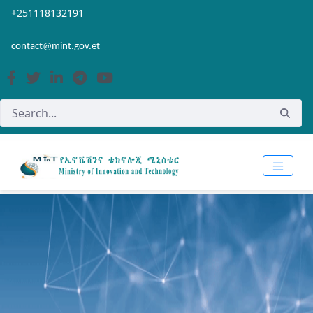
Skip to Main Content
Open Accessibility Menu
+251118132191
contact@mint.gov.et