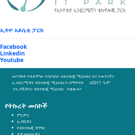
ኢትዮ አይሲቲ ፓርክ
Facebook
Linkedin
Youtube
መንግስት የቀድሞው የሳይንስና ቴክኖሎጂ ሚኒስቴር እና የመገናኛና
ኢንፎርሜሽን ቴክኖሎጂ ሚኒስቴርን በማዋሃድ በ2011 ዓ.ም
የኢኖቬሽንና ቴክኖሎጂ ሚኒስቴር ተቋቋመ፡፡
የትኩረት መስኮች
ምርምር
ኢኖቬሽን
የቴክኖሎጂ ሽግግር
ዲጂታላይዜሽን