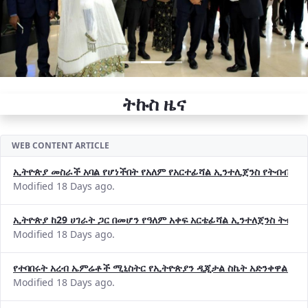
ትኩስ ዜና
WEB CONTENT ARTICLE
ኢትዮጵያ መስራች አባል የሆነችበት የአለም የአርተፊሻል ኢንተሊጀንስ የትብብር ድርጅት (
Modified 18 Days ago.
ኢትዮጵያ ከ29 ሀገራት ጋር በመሆን የዓለም አቀፍ አርቴፊሻል ኢንተለጀንስ ትብብ
Modified 18 Days ago.
የተባበሩት አረብ ኤምሬቶች ሚኒስትር የኢትዮጵያን ዲጂታል ስኬት አድንቀዋል —የ
Modified 18 Days ago.