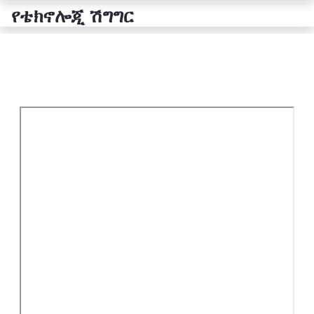
የቴክኖሎጂ ሽግግር