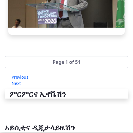
Page 1 of 51
Previous
Next
ምርምርና ኢኖቬሽን
አይሲቲና ዲጂታላይዜሽን