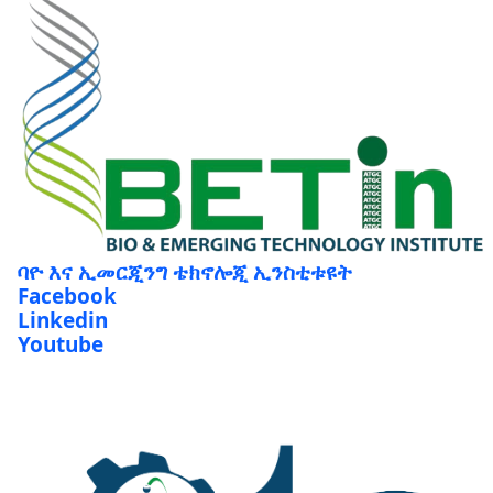
ባዮ እና ኢመርጂንግ ቴክኖሎጂ ኢንስቲቱዩት
Facebook
Linkedin
Youtube