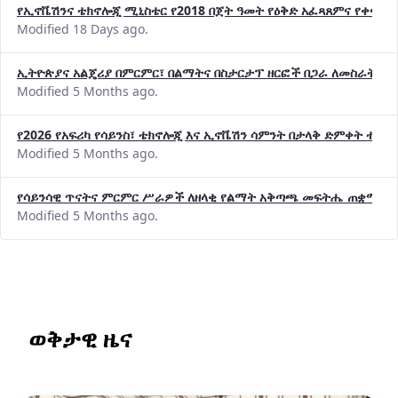
የኢኖቬሽንና ቴክኖሎጂ ሚኒስቴር የ2018 በጀት ዓመት የዕቅድ አፈጻጸምና የቀጣይ 
Modified 18 Days ago.
ኢትዮጵያና አልጄሪያ በምርምር፣ በልማትና በስታርታፕ ዘርፎች በጋራ ለመስራት መከሩ
Modified 5 Months ago.
የ2026 የአፍሪካ የሳይንስ፣ ቴክኖሎጂ እና ኢኖቬሽን ሳምንት በታላቅ ድምቀት ተጠና
Modified 5 Months ago.
የሳይንሳዊ ጥናትና ምርምር ሥራዎች ለዘላቂ የልማት አቅጣጫ መፍትሔ ጠቋሚ መ
Modified 5 Months ago.
ወቅታዊ ዜና