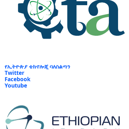
የኢትዮጵያ ቴክኖሎጂ ባለስልጣን
Twitter
Facebook
Youtube