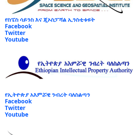
የስፔስ ሳይንስ እና ጂኦስፓሻል ኢንስቲቱዩት
Facebook
Twitter
Youtube
የኢትዮጵያ አእምሯዊ ንብረት ባለስልጣን
Facebook
Twitter
Youtube