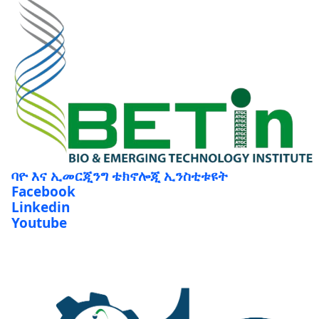
ባዮ እና ኢመርጂንግ ቴክኖሎጂ ኢንስቲቱዩት
Facebook
Linkedin
Youtube