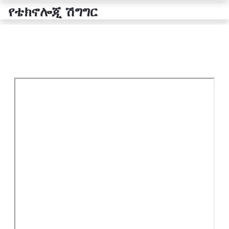
የቴክኖሎጂ ሽግግር