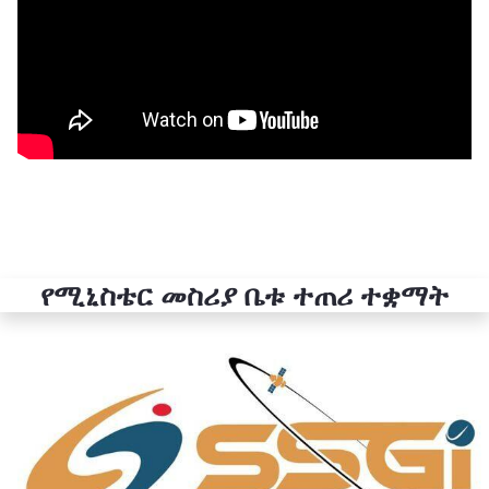
የሚኒስቴር መስሪያ ቤቱ ተጠሪ ተቋማት