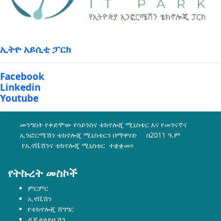
ኢትዮ አይሲቲ ፓርክ
Facebook
Linkedin
Youtube
መንግስት የቀድሞው የሳይንስና ቴክኖሎጂ ሚኒስቴር እና የመገናኛና
ኢንፎርሜሽን ቴክኖሎጂ ሚኒስቴርን በማዋሃድ በ2011 ዓ.ም
የኢኖቬሽንና ቴክኖሎጂ ሚኒስቴር ተቋቋመ፡፡
የትኩረት መስኮች
ምርምር
ኢኖቬሽን
የቴክኖሎጂ ሽግግር
ዲጂታላይዜሽን