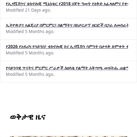
የኢኖቬሽንና ቴክኖሎጂ ሚኒስቴር የ2018 በጀት ዓመት የዕቅድ አፈጻጸምና የቀጣይ 
Modified 21 Days ago.
ኢትዮጵያና አልጄሪያ በምርምር፣ በልማትና በስታርታፕ ዘርፎች በጋራ ለመስራት መከሩ
Modified 5 Months ago.
የ2026 የአፍሪካ የሳይንስ፣ ቴክኖሎጂ እና ኢኖቬሽን ሳምንት በታላቅ ድምቀት ተጠና
Modified 5 Months ago.
የሳይንሳዊ ጥናትና ምርምር ሥራዎች ለዘላቂ የልማት አቅጣጫ መፍትሔ ጠቋሚ መ
Modified 5 Months ago.
ወቅታዊ ዜና