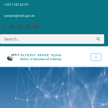
Skip to Main Content
Open Accessibility Menu
+251118132191
contact@mint.gov.et