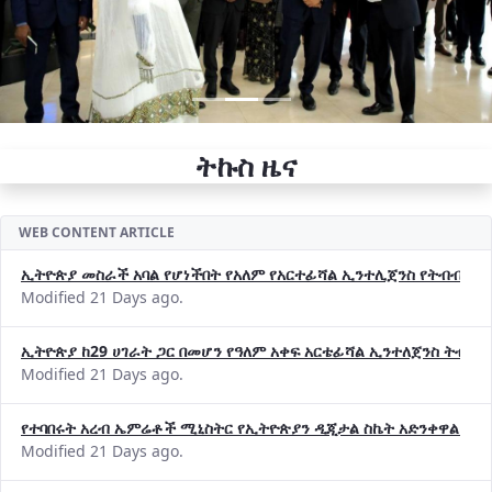
ትኩስ ዜና
WEB CONTENT ARTICLE
ኢትዮጵያ መስራች አባል የሆነችበት የአለም የአርተፊሻል ኢንተሊጀንስ የትብብር ድርጅት (
Modified 21 Days ago.
ኢትዮጵያ ከ29 ሀገራት ጋር በመሆን የዓለም አቀፍ አርቴፊሻል ኢንተለጀንስ ትብብ
Modified 21 Days ago.
የተባበሩት አረብ ኤምሬቶች ሚኒስትር የኢትዮጵያን ዲጂታል ስኬት አድንቀዋል —የ
Modified 21 Days ago.