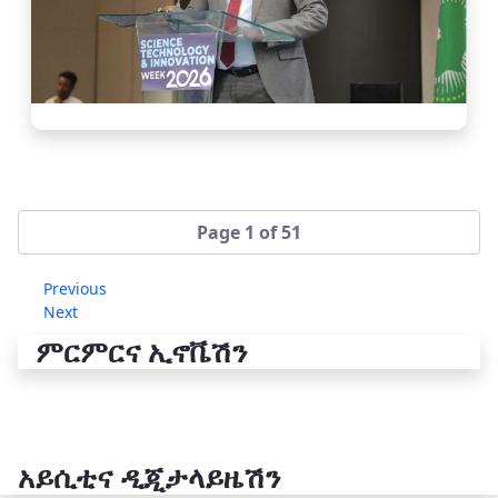
Page 1 of 51
Previous
Next
ምርምርና ኢኖቬሽን
አይሲቲና ዲጂታላይዜሽን