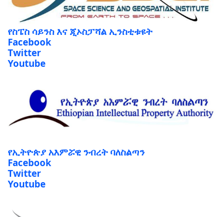
የስፔስ ሳይንስ እና ጂኦስፓሻል ኢንስቲቱዩት
Facebook
Twitter
Youtube
የኢትዮጵያ አእምሯዊ ንብረት ባለስልጣን
Facebook
Twitter
Youtube