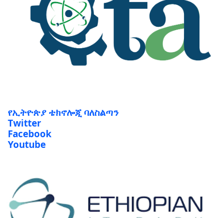
የኢትዮጵያ ቴክኖሎጂ ባለስልጣን
Twitter
Facebook
Youtube