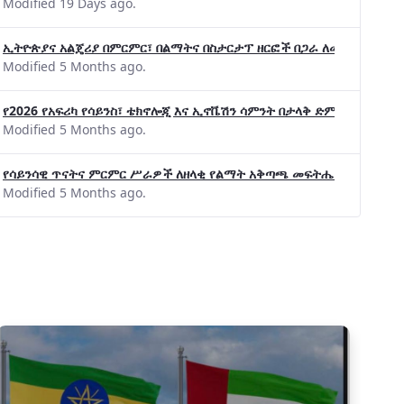
Modified 19 Days ago.
ኢትዮጵያና አልጄሪያ በምርምር፣ በልማትና በስታርታፕ ዘርፎች በጋራ ለመስራት መከሩ፡፡
Modified 5 Months ago.
የ2026 የአፍሪካ የሳይንስ፣ ቴክኖሎጂ እና ኢኖቬሽን ሳምንት በታላቅ ድምቀት ተጠናቀቀ
Modified 5 Months ago.
የሳይንሳዊ ጥናትና ምርምር ሥራዎች ለዘላቂ የልማት አቅጣጫ መፍትሔ ጠቋሚ መሆና
Modified 5 Months ago.