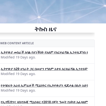
ትኩስ ዜና
WEB CONTENT ARTICLE
ኢትዮጵያ መስራች አባል የሆነችበት የአለም የአርተፊሻል ኢንተሊጀንስ የትብብር ድርጅት (Wo
Modified 19 Days ago.
ኢትዮጵያ ከ29 ሀገራት ጋር በመሆን የዓለም አቀፍ አርቴፊሻል ኢንተለጀንስ ትብብር 
Modified 19 Days ago.
የተባበሩት አረብ ኤምሬቶች ሚኒስትር የኢትዮጵያን ዲጂታል ስኬት አድንቀዋል —የኢት
Modified 19 Days ago.
የኢኖቬሽንና ቴክኖሎጂ ሚኒስቴር የ2018 በጀት ዓመት የዕቅድ አፈጻጸምና የቀጣይ አቅ