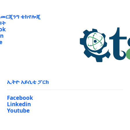
ኢመርጂንግ ቴክኖሎጂ
ዩት
ok
in
e
ኢትዮ አይሲቲ ፓርክ
Facebook
Linkedin
Youtube