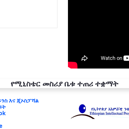
የሚኒስቴር መስሪያ ቤቱ ተጠሪ ተቋማት
ይንስ እና ጂኦስፓሻል
ዩት
ok
e