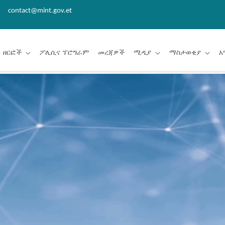
contact@mint.gov.et
ዘርፎች
ፖሊሲና ፕሮግራም
መረጃዎች
ሚዲያ
ማስታወቂያ
አ