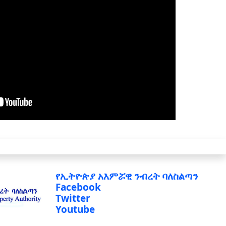
የኢትዮጵያ አእምሯዊ ንብረት ባለስልጣን
Facebook
Twitter
Youtube