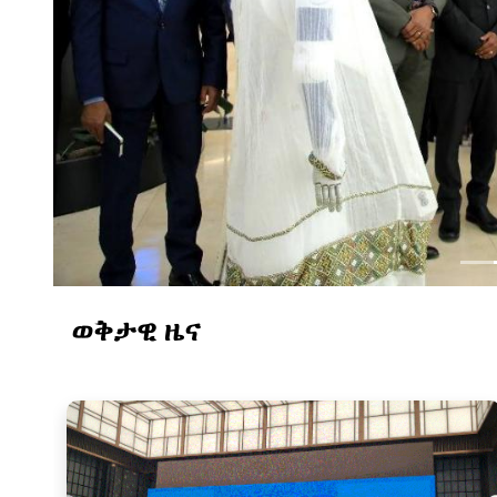
ወቅታዊ ዜና