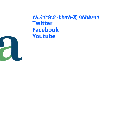
የኢትዮጵያ ቴክኖሎጂ ባለስልጣን
Twitter
Facebook
Youtube