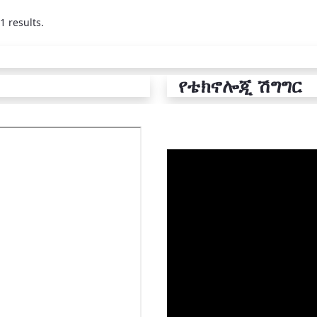
1 results.
የቴክኖሎጂ ሽግግር