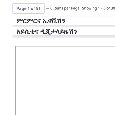
— 6 Items per Page
Showing 1 - 6 of 30
Page 1 of 51
ምርምርና ኢኖቬሽን
አይሲቲና ዲጂታላይዜሽን