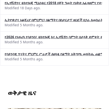
የኢኖቬሽንና ቴክኖሎጂ ሚኒስቴር የ2018 በጀት ዓመት የዕቅድ አፈጻጸምና የቀጣይ 
Modified 18 Days ago.
ኢትዮጵያና አልጄሪያ በምርምር፣ በልማትና በስታርታፕ ዘርፎች በጋራ ለመስራት መከሩ
Modified 5 Months ago.
የ2026 የአፍሪካ የሳይንስ፣ ቴክኖሎጂ እና ኢኖቬሽን ሳምንት በታላቅ ድምቀት ተጠና
Modified 5 Months ago.
የሳይንሳዊ ጥናትና ምርምር ሥራዎች ለዘላቂ የልማት አቅጣጫ መፍትሔ ጠቋሚ መ
Modified 5 Months ago.
ወቅታዊ ዜና