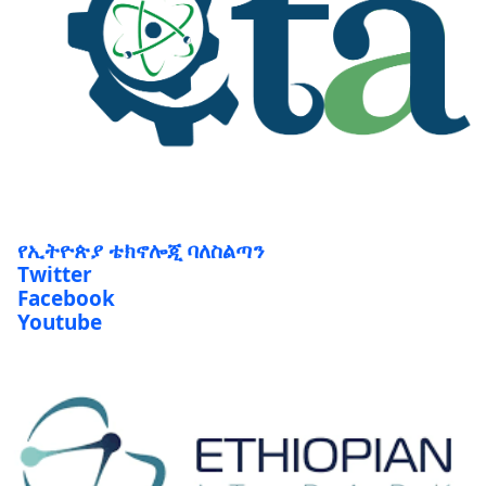
የኢትዮጵያ ቴክኖሎጂ ባለስልጣን
Twitter
Facebook
Youtube