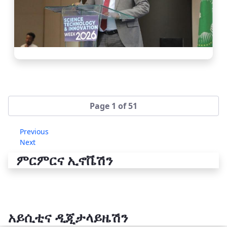
Page 1 of 51
Previous
Next
ምርምርና ኢኖቬሽን
አይሲቲና ዲጂታላይዜሽን