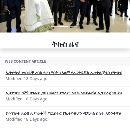
ትኩስ ዜና
WEB CONTENT ARTICLE
ኢትዮጵያ መስራች አባል የሆነችበት የአለም የአርተፊሻል ኢንተሊጀንስ የትብብር ድርጅት (
Modified 18 Days ago.
ኢትዮጵያ ከ29 ሀገራት ጋር በመሆን የዓለም አቀፍ አርቴፊሻል ኢንተለጀንስ ትብብ
Modified 18 Days ago.
የተባበሩት አረብ ኤምሬቶች ሚኒስትር የኢትዮጵያን ዲጂታል ስኬት አድንቀዋል —የ
Modified 18 Days ago.