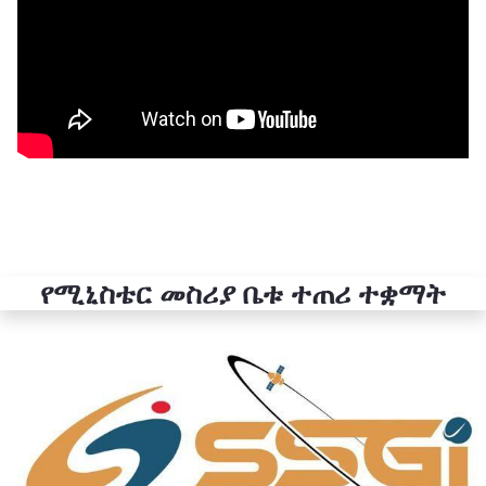
የሚኒስቴር መስሪያ ቤቱ ተጠሪ ተቋማት