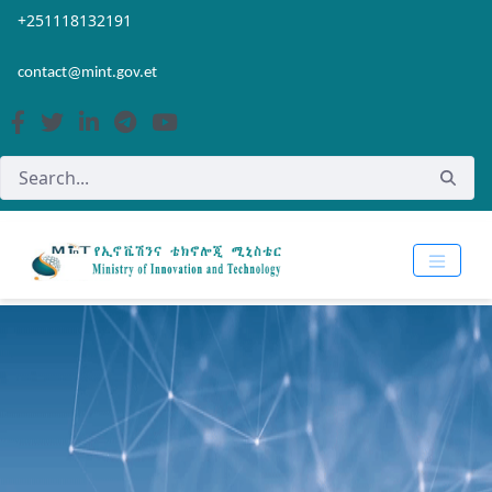
Skip to Main Content
Open Accessibility Menu
+251118132191
contact@mint.gov.et