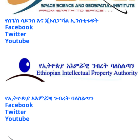
የስፔስ ሳይንስ እና ጂኦስፓሻል ኢንስቲቱዩት
Facebook
Twitter
Youtube
የኢትዮጵያ አእምሯዊ ንብረት ባለስልጣን
Facebook
Twitter
Youtube