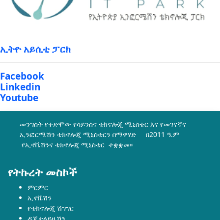
ኢትዮ አይሲቲ ፓርክ
Facebook
Linkedin
Youtube
መንግስት የቀድሞው የሳይንስና ቴክኖሎጂ ሚኒስቴር እና የመገናኛና
ኢንፎርሜሽን ቴክኖሎጂ ሚኒስቴርን በማዋሃድ በ2011 ዓ.ም
የኢኖቬሽንና ቴክኖሎጂ ሚኒስቴር ተቋቋመ፡፡
የትኩረት መስኮች
ምርምር
ኢኖቬሽን
የቴክኖሎጂ ሽግግር
ዲጂታላይዜሽን