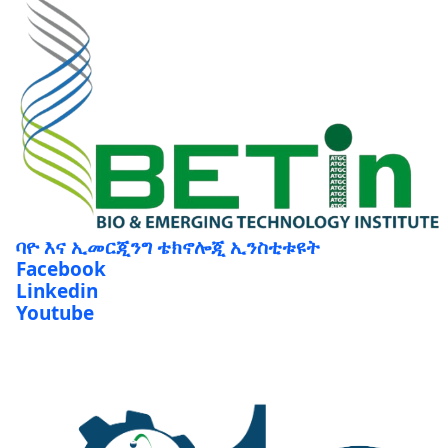
ባዮ እና ኢመርጂንግ ቴክኖሎጂ ኢንስቲቱዩት
Facebook
Linkedin
Youtube