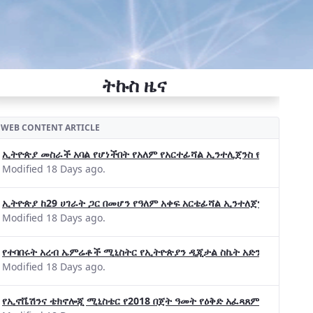
ትኩስ ዜና
WEB CONTENT ARTICLE
ኢትዮጵያ መስራች አባል የሆነችበት የአለም የአርተፊሻል ኢንተሊጀንስ የትብብር ድርጅት (Wo
Modified 18 Days ago.
ኢትዮጵያ ከ29 ሀገራት ጋር በመሆን የዓለም አቀፍ አርቴፊሻል ኢንተለጀንስ ትብብር 
Modified 18 Days ago.
የተባበሩት አረብ ኤምሬቶች ሚኒስትር የኢትዮጵያን ዲጂታል ስኬት አድንቀዋል —የኢት
Modified 18 Days ago.
የኢኖቬሽንና ቴክኖሎጂ ሚኒስቴር የ2018 በጀት ዓመት የዕቅድ አፈጻጸምና የቀጣይ አቅ