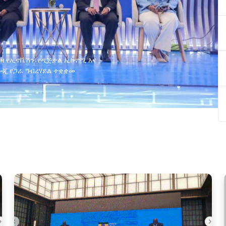
ያዘ የኢኖቬሽን፣የዲጅታል ኢኮኖሚ እና
ጂ የጋራ ግብረሃይል ተቋቋመ