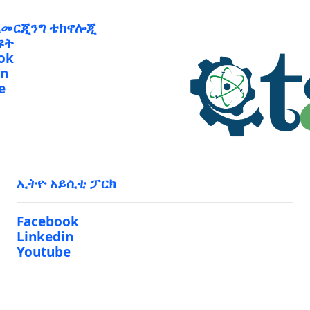
ኢመርጂንግ ቴክኖሎጂ
ዩት
ok
in
e
ኢትዮ አይሲቲ ፓርክ
Facebook
Linkedin
Youtube