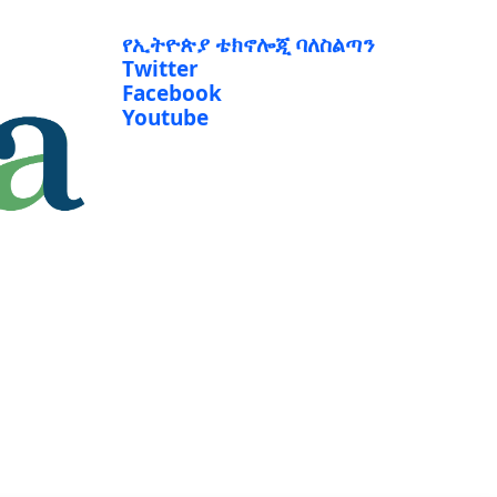
የኢትዮጵያ ቴክኖሎጂ ባለስልጣን
Twitter
Facebook
Youtube