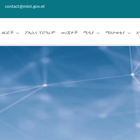
contact@mint.gov.et
ዘርፎች
ፖሊሲና ፕሮግራም
መረጃዎች
ሚዲያ
ማስታወቂያ
አ