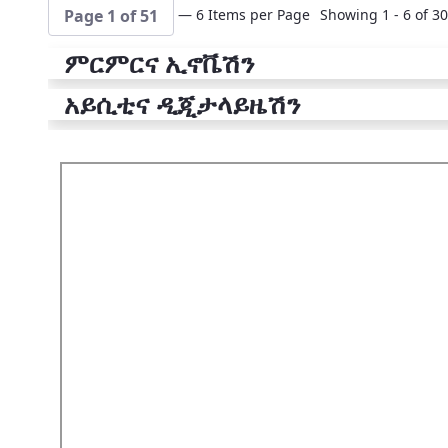
— 6 Items per Page
Showing 1 - 6 of 30
Page 1 of 51
ምርምርና ኢኖቬሽን
አይሲቲና ዲጂታላይዜሽን