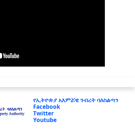
የኢትዮጵያ አእምሯዊ ንብረት ባለስልጣን
Facebook
Twitter
Youtube