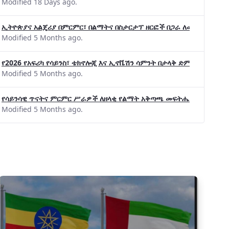
Modified 18 Days ago.
ኢትዮጵያና አልጄሪያ በምርምር፣ በልማትና በስታርታፕ ዘርፎች በጋራ ለመስራት መከሩ፡፡
Modified 5 Months ago.
የ2026 የአፍሪካ የሳይንስ፣ ቴክኖሎጂ እና ኢኖቬሽን ሳምንት በታላቅ ድምቀት ተጠናቀቀ
Modified 5 Months ago.
የሳይንሳዊ ጥናትና ምርምር ሥራዎች ለዘላቂ የልማት አቅጣጫ መፍትሔ ጠቋሚ መሆና
Modified 5 Months ago.