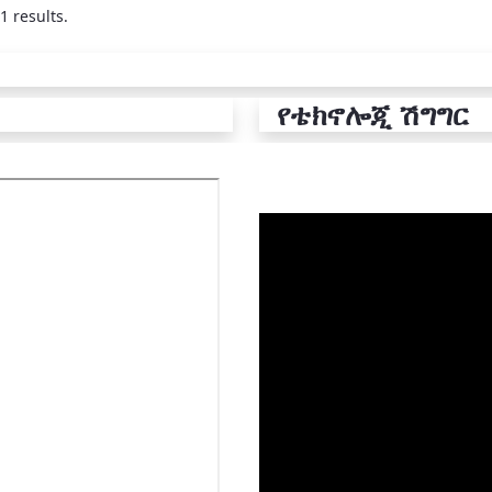
1 results.
የቴክኖሎጂ ሽግግር