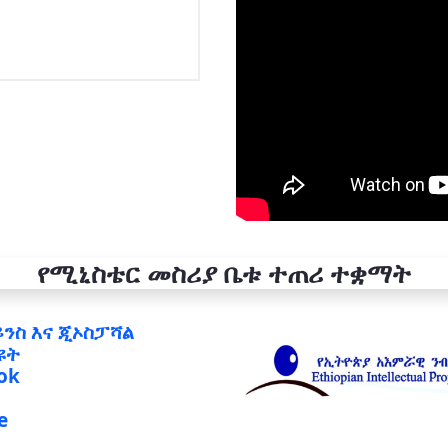
የሚኒስቴር መስሪያ ቤቱ ተጠሪ ተቋማት
ይንስ እና ጂኦስፓሻል
ዩት
ok
e