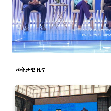
የልማት አጋሮች በአባልነት የየ
የኢንፎርሜሽን ቴክኖሎ
ወቅታዊ ዜና