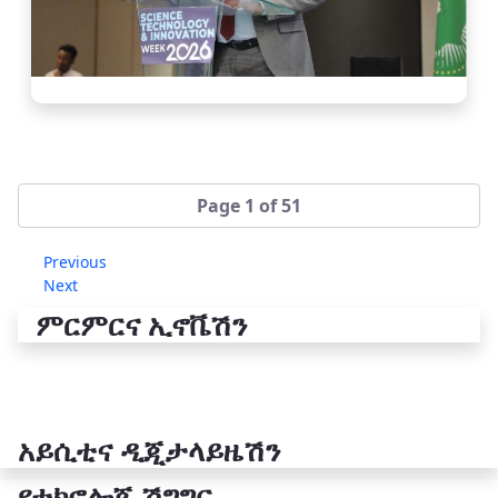
Page 1 of 51
Previous
Next
ምርምርና ኢኖቬሽን
አይሲቲና ዲጂታላይዜሽን
የቴክኖሎጂ ሽግግር