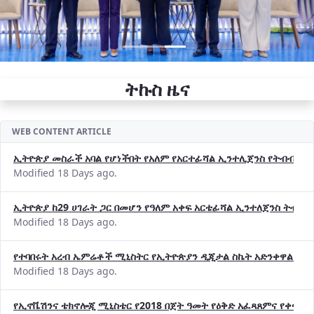
ትኩስ ዜና
WEB CONTENT ARTICLE
ኢትዮጵያ መስራች አባል የሆነችበት የአለም የአርተፊሻል ኢንተሊጀንስ የትብብር ድርጅት (
Modified 18 Days ago.
ኢትዮጵያ ከ29 ሀገራት ጋር በመሆን የዓለም አቀፍ አርቴፊሻል ኢንተለጀንስ ትብብ
Modified 18 Days ago.
የተባበሩት አረብ ኤምሬቶች ሚኒስትር የኢትዮጵያን ዲጂታል ስኬት አድንቀዋል —የ
Modified 18 Days ago.
የኢኖቬሽንና ቴክኖሎጂ ሚኒስቴር የ2018 በጀት ዓመት የዕቅድ አፈጻጸምና የቀጣይ 