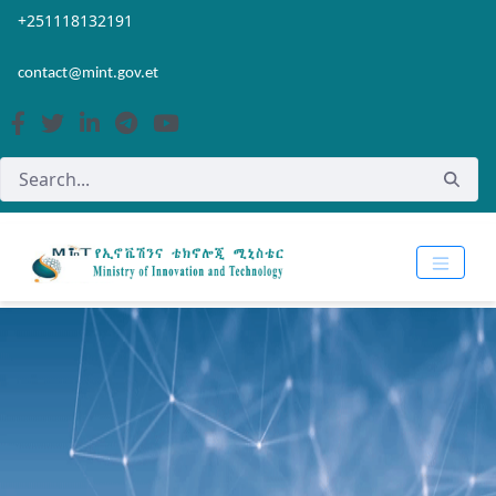
Skip to Main Content
Open Accessibility Menu
+251118132191
contact@mint.gov.et