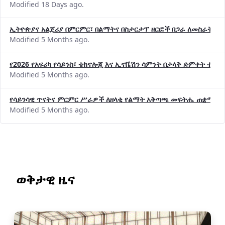
Modified 18 Days ago.
ኢትዮጵያና አልጄሪያ በምርምር፣ በልማትና በስታርታፕ ዘርፎች በጋራ ለመስራት መከሩ
Modified 5 Months ago.
የ2026 የአፍሪካ የሳይንስ፣ ቴክኖሎጂ እና ኢኖቬሽን ሳምንት በታላቅ ድምቀት ተጠና
Modified 5 Months ago.
የሳይንሳዊ ጥናትና ምርምር ሥራዎች ለዘላቂ የልማት አቅጣጫ መፍትሔ ጠቋሚ መ
Modified 5 Months ago.
ወቅታዊ ዜና