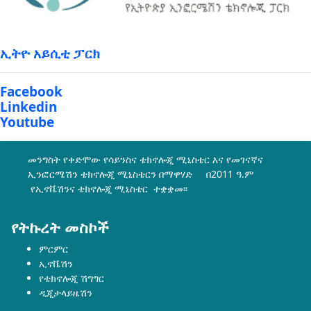
ኢትዮ አይሲቲ ፓርክ
Facebook
Linkedin
Youtube
መንግስት የቀድሞው የሳይንስና ቴክኖሎጂ ሚኒስቴር እና የመገናኛና
ኢንፎርሜሽን ቴክኖሎጂ ሚኒስቴርን በማዋሃድ በ2011 ዓ.ም
የኢኖቬሽንና ቴክኖሎጂ ሚኒስቴር ተቋቋመ፡፡
የትኩረት መስኮች
ምርምር
ኢኖቬሽን
የቴክኖሎጂ ሽግግር
ዲጂታላይዜሽን