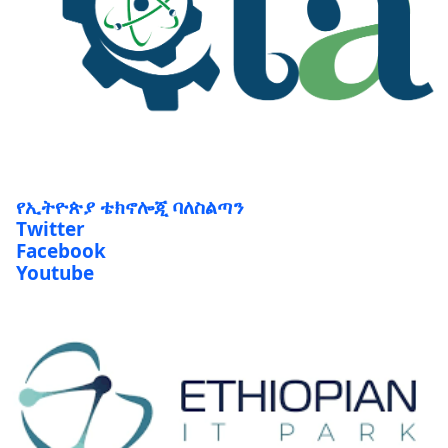
የኢትዮጵያ ቴክኖሎጂ ባለስልጣን
Twitter
Facebook
Youtube