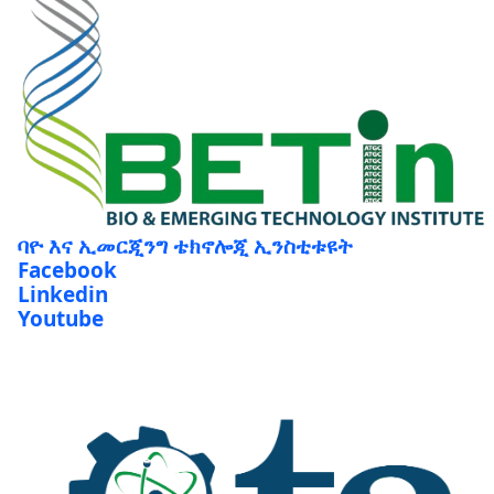
ባዮ እና ኢመርጂንግ ቴክኖሎጂ ኢንስቲቱዩት
Facebook
Linkedin
Youtube