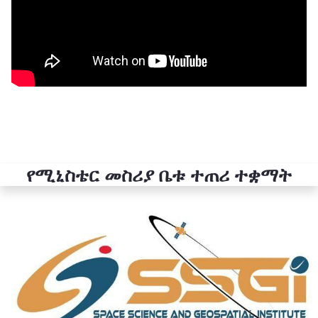
የሚኒስቴር መስሪያ ቤቱ ተጠሪ ተቋማት