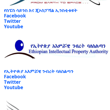
የስፔስ ሳይንስ እና ጂኦስፓሻል ኢንስቲቱዩት
Facebook
Twitter
Youtube
የኢትዮጵያ አእምሯዊ ንብረት ባለስልጣን
Facebook
Twitter
Youtube