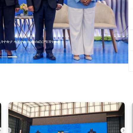
በኢትዮጵያ ዲጂታል ትራንስፎርሜሽን ጉዞ