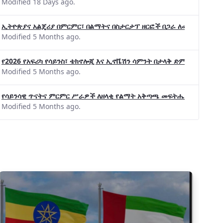
Modified 18 Days ago.
ኢትዮጵያና አልጄሪያ በምርምር፣ በልማትና በስታርታፕ ዘርፎች በጋራ ለመስራት መከሩ፡፡
Modified 5 Months ago.
የ2026 የአፍሪካ የሳይንስ፣ ቴክኖሎጂ እና ኢኖቬሽን ሳምንት በታላቅ ድምቀት ተጠናቀቀ
Modified 5 Months ago.
የሳይንሳዊ ጥናትና ምርምር ሥራዎች ለዘላቂ የልማት አቅጣጫ መፍትሔ ጠቋሚ መሆና
Modified 5 Months ago.