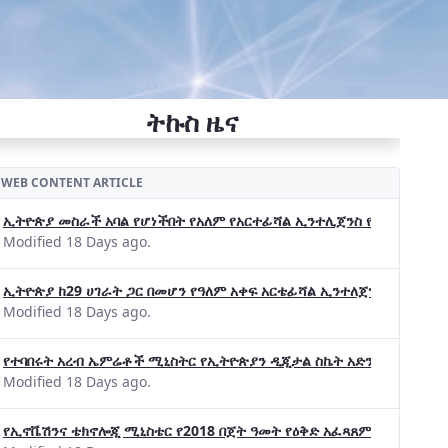
ትኩስ ዜና
WEB CONTENT ARTICLE
ኢትዮጵያ መስራች አባል የሆነችበት የአለም የአርተፊሻል ኢንተሊጀንስ የትብብር ድርጅት (Wo
Modified 18 Days ago.
ኢትዮጵያ ከ29 ሀገራት ጋር በመሆን የዓለም አቀፍ አርቴፊሻል ኢንተለጀንስ ትብብር 
Modified 18 Days ago.
የተባበሩት አረብ ኤምሬቶች ሚኒስትር የኢትዮጵያን ዲጂታል ስኬት አድንቀዋል —የኢት
Modified 18 Days ago.
የኢኖቬሽንና ቴክኖሎጂ ሚኒስቴር የ2018 በጀት ዓመት የዕቅድ አፈጻጸምና የቀጣይ አቅ