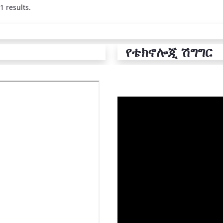
1 results.
የቴክኖሎጂ ሽግግር