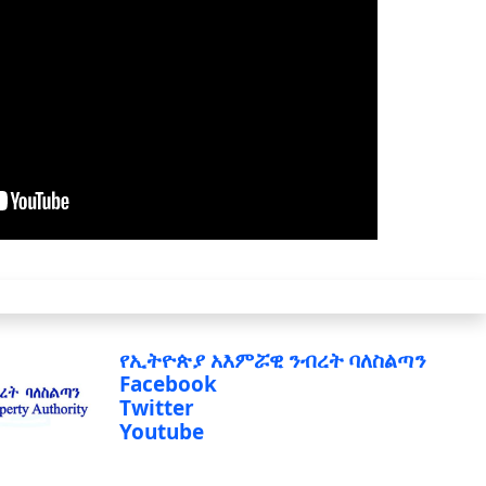
የኢትዮጵያ አእምሯዊ ንብረት ባለስልጣን
Facebook
Twitter
Youtube