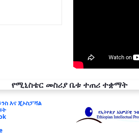
የሚኒስቴር መስሪያ ቤቱ ተጠሪ ተቋማት
ይንስ እና ጂኦስፓሻል
ዩት
ok
e