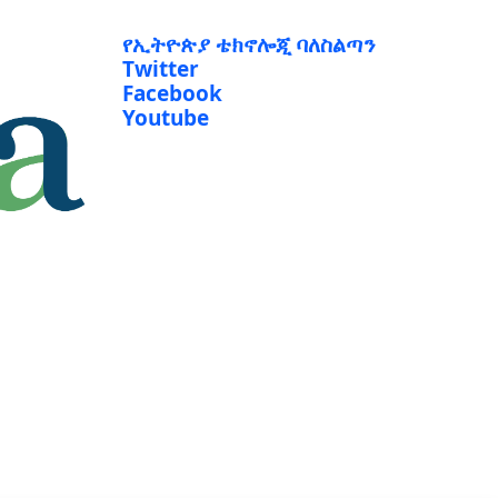
የኢትዮጵያ ቴክኖሎጂ ባለስልጣን
Twitter
Facebook
Youtube