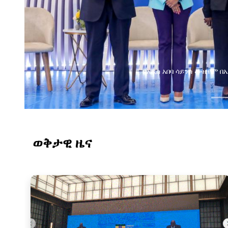
በአዲስ አበባ ሳይንስ ሙዚየም 
ወቅታዊ ዜና