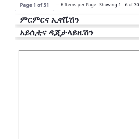
— 6 Items per Page
Showing 1 - 6 of 30
Page 1 of 51
ምርምርና ኢኖቬሽን
አይሲቲና ዲጂታላይዜሽን