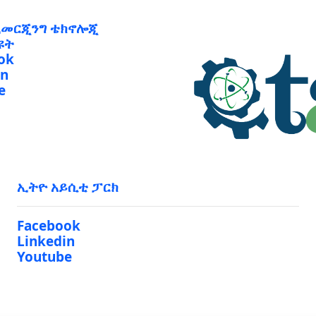
ኢመርጂንግ ቴክኖሎጂ
ዩት
ok
in
e
ኢትዮ አይሲቲ ፓርክ
Facebook
Linkedin
Youtube