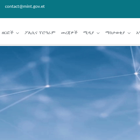
contact@mint.gov.et
ዘርፎች
ፖሊሲና ፕሮግራም
መረጃዎች
ሚዲያ
ማስታወቂያ
አ