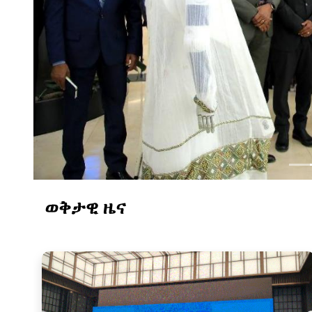
ወቅታዊ ዜና