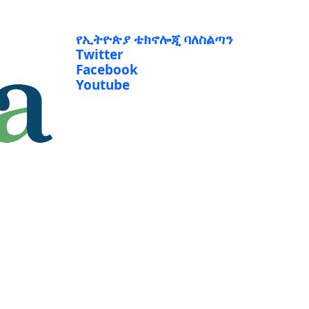
የኢትዮጵያ ቴክኖሎጂ ባለስልጣን
Twitter
Facebook
Youtube