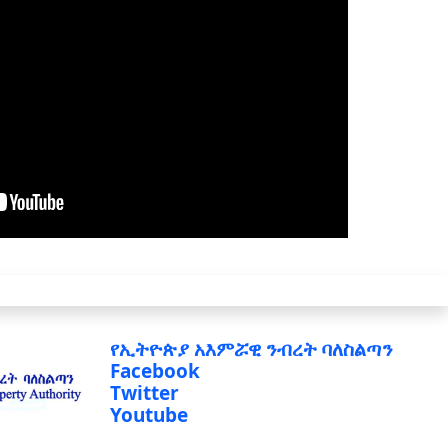
የኢትዮጵያ አእምሯዊ ንብረት ባለስልጣን
Facebook
Twitter
Youtube