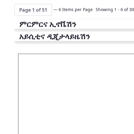
— 6 Items per Page
Showing 1 - 6 of 30
Page 1 of 51
ምርምርና ኢኖቬሽን
አይሲቲና ዲጂታላይዜሽን