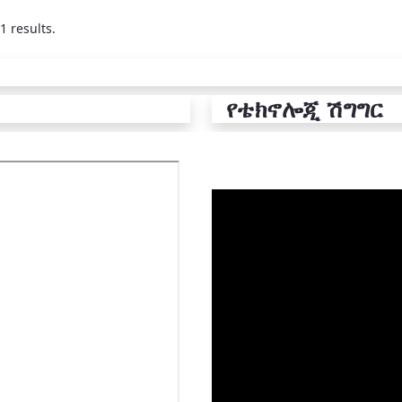
1 results.
የቴክኖሎጂ ሽግግር