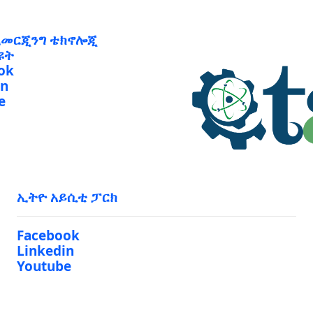
ኢመርጂንግ ቴክኖሎጂ
ዩት
ok
in
e
ኢትዮ አይሲቲ ፓርክ
Facebook
Linkedin
Youtube