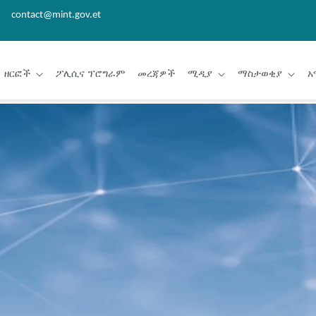
contact@mint.gov.et
ዘርፎች
ፖሊሲና ፕሮግራም
መረጃዎች
ሚዲያ
ማስታወቂያ
አ