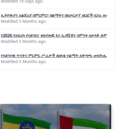
Modified 19 Days ago.
ኢትዮጵያና አልጄሪያ በምርምር፣ በልማትና በስታርታፕ ዘርፎች በጋራ ለመስራት መከሩ፡፡
Modified 5 Months ago.
የ2026 የአፍሪካ የሳይንስ፣ ቴክኖሎጂ እና ኢኖቬሽን ሳምንት በታላቅ ድምቀት ተጠናቀቀ
Modified 5 Months ago.
የሳይንሳዊ ጥናትና ምርምር ሥራዎች ለዘላቂ የልማት አቅጣጫ መፍትሔ ጠቋሚ መሆና
Modified 5 Months ago.