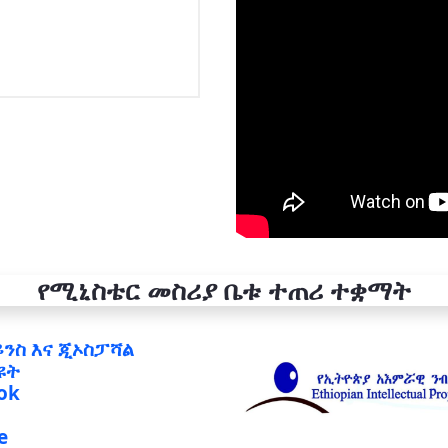
የሚኒስቴር መስሪያ ቤቱ ተጠሪ ተቋማት
ይንስ እና ጂኦስፓሻል
ዩት
ok
e