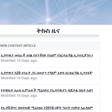
ትኩስ ዜና
WEB CONTENT ARTICLE
ኢትዮጵያ መስራች አባል የሆነችበት የአለም የአርተፊሻል ኢንተሊጀንስ የትብብር ድርጅት (Wo
Modified 19 Days ago.
ኢትዮጵያ ከ29 ሀገራት ጋር በመሆን የዓለም አቀፍ አርቴፊሻል ኢንተለጀንስ ትብብር 
Modified 19 Days ago.
የተባበሩት አረብ ኤምሬቶች ሚኒስትር የኢትዮጵያን ዲጂታል ስኬት አድንቀዋል —የኢት
Modified 19 Days ago.
የኢኖቬሽንና ቴክኖሎጂ ሚኒስቴር የ2018 በጀት ዓመት የዕቅድ አፈጻጸምና የቀጣይ አቅ