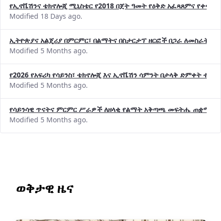
የኢኖቬሽንና ቴክኖሎጂ ሚኒስቴር የ2018 በጀት ዓመት የዕቅድ አፈጻጸምና የቀጣይ 
Modified 18 Days ago.
ኢትዮጵያና አልጄሪያ በምርምር፣ በልማትና በስታርታፕ ዘርፎች በጋራ ለመስራት መከሩ
Modified 5 Months ago.
የ2026 የአፍሪካ የሳይንስ፣ ቴክኖሎጂ እና ኢኖቬሽን ሳምንት በታላቅ ድምቀት ተጠና
Modified 5 Months ago.
የሳይንሳዊ ጥናትና ምርምር ሥራዎች ለዘላቂ የልማት አቅጣጫ መፍትሔ ጠቋሚ መ
Modified 5 Months ago.
ወቅታዊ ዜና