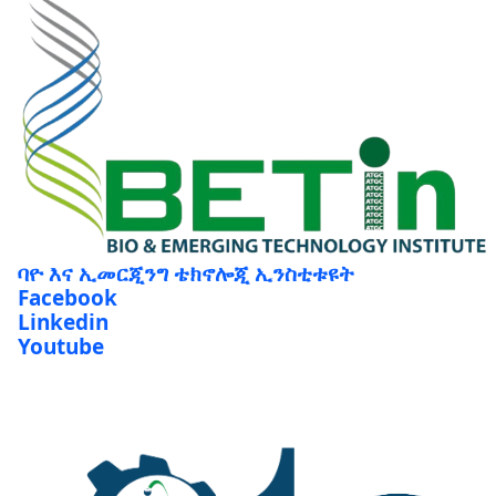
ባዮ እና ኢመርጂንግ ቴክኖሎጂ ኢንስቲቱዩት
Facebook
Linkedin
Youtube