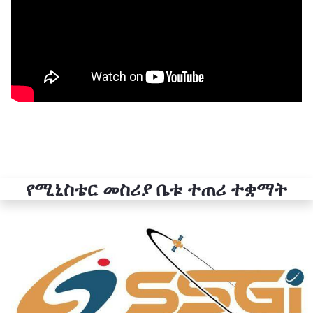
የሚኒስቴር መስሪያ ቤቱ ተጠሪ ተቋማት