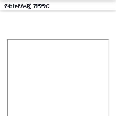
የቴክኖሎጂ ሽግግር