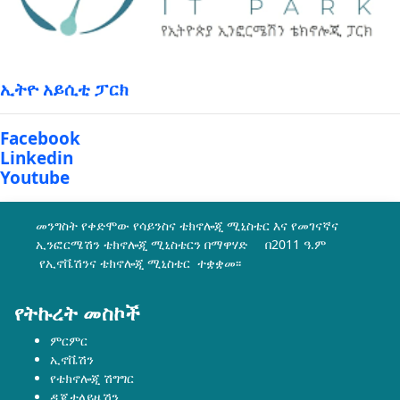
ኢትዮ አይሲቲ ፓርክ
Facebook
Linkedin
Youtube
መንግስት የቀድሞው የሳይንስና ቴክኖሎጂ ሚኒስቴር እና የመገናኛና
ኢንፎርሜሽን ቴክኖሎጂ ሚኒስቴርን በማዋሃድ በ2011 ዓ.ም
የኢኖቬሽንና ቴክኖሎጂ ሚኒስቴር ተቋቋመ፡፡
የትኩረት መስኮች
ምርምር
ኢኖቬሽን
የቴክኖሎጂ ሽግግር
ዲጂታላይዜሽን