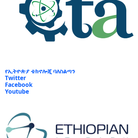
የኢትዮጵያ ቴክኖሎጂ ባለስልጣን
Twitter
Facebook
Youtube