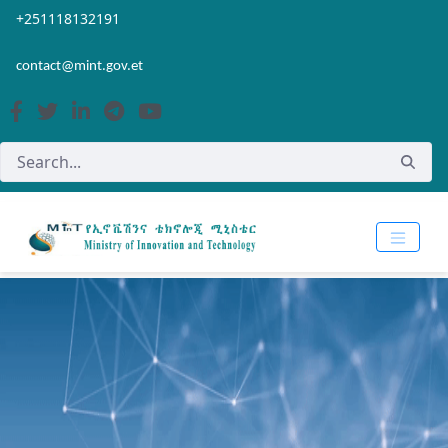
Skip to Main Content
Open Accessibility Menu
+251118132191
contact@mint.gov.et