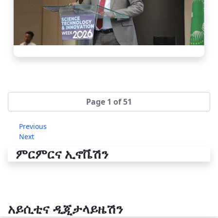
Page 1 of 51
Previous
Next
ምርምርና ኢኖቬሽን
አይሲቲና ዲጂታላይዜሽን