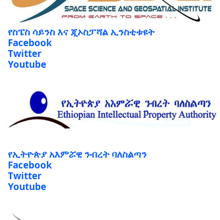
የስፔስ ሳይንስ እና ጂኦስፓሻል ኢንስቲቱዩት
Facebook
Twitter
Youtube
የኢትዮጵያ አእምሯዊ ንብረት ባለስልጣን
Facebook
Twitter
Youtube