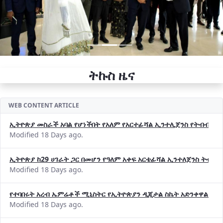
ትኩስ ዜና
WEB CONTENT ARTICLE
ኢትዮጵያ መስራች አባል የሆነችበት የአለም የአርተፊሻል ኢንተሊጀንስ የትብብር ድርጅት (
Modified 18 Days ago.
ኢትዮጵያ ከ29 ሀገራት ጋር በመሆን የዓለም አቀፍ አርቴፊሻል ኢንተለጀንስ ትብብ
Modified 18 Days ago.
የተባበሩት አረብ ኤምሬቶች ሚኒስትር የኢትዮጵያን ዲጂታል ስኬት አድንቀዋል —የ
Modified 18 Days ago.