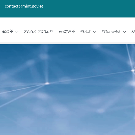
contact@mint.gov.et
ዘርፎች
ፖሊሲና ፕሮግራም
መረጃዎች
ሚዲያ
ማስታወቂያ
አ