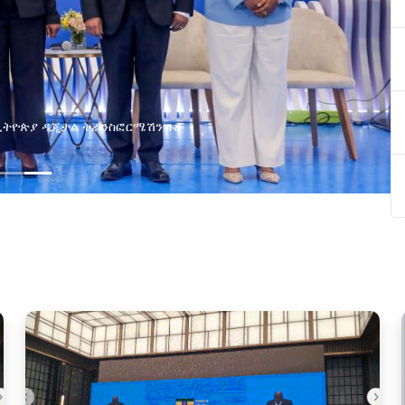
በኢትዮጵያ ዲጂታል ትራንስፎርሜሽን ጉዞ