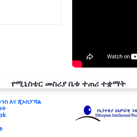
የሚኒስቴር መስሪያ ቤቱ ተጠሪ ተቋማት
ይንስ እና ጂኦስፓሻል
ዩት
ok
e