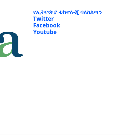
የኢትዮጵያ ቴክኖሎጂ ባለስልጣን
Twitter
Facebook
Youtube