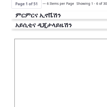
— 6 Items per Page
Showing 1 - 6 of 30
Page 1 of 51
ምርምርና ኢኖቬሽን
አይሲቲና ዲጂታላይዜሽን