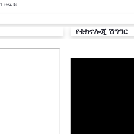
1 results.
የቴክኖሎጂ ሽግግር