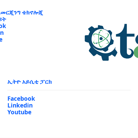
ኢመርጂንግ ቴክኖሎጂ
ዩት
ok
in
e
ኢትዮ አይሲቲ ፓርክ
Facebook
Linkedin
Youtube