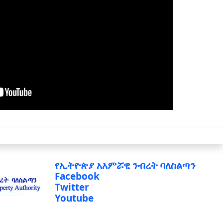
የኢትዮጵያ አእምሯዊ ንብረት ባለስልጣን
Facebook
Twitter
Youtube