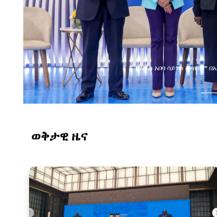
በአዲስ አበባ ሳይንስ ሙዚየም 
ወቅታዊ ዜና