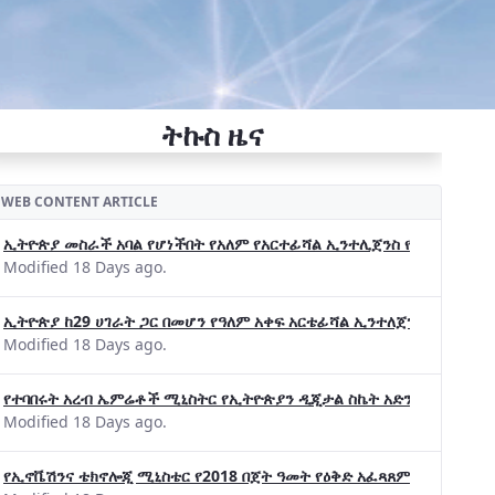
ትኩስ ዜና
WEB CONTENT ARTICLE
ኢትዮጵያ መስራች አባል የሆነችበት የአለም የአርተፊሻል ኢንተሊጀንስ የትብብር ድርጅት (Wo
Modified 18 Days ago.
ኢትዮጵያ ከ29 ሀገራት ጋር በመሆን የዓለም አቀፍ አርቴፊሻል ኢንተለጀንስ ትብብር 
Modified 18 Days ago.
የተባበሩት አረብ ኤምሬቶች ሚኒስትር የኢትዮጵያን ዲጂታል ስኬት አድንቀዋል —የኢት
Modified 18 Days ago.
የኢኖቬሽንና ቴክኖሎጂ ሚኒስቴር የ2018 በጀት ዓመት የዕቅድ አፈጻጸምና የቀጣይ አቅ