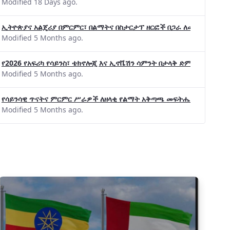
Modified 18 Days ago.
ኢትዮጵያና አልጄሪያ በምርምር፣ በልማትና በስታርታፕ ዘርፎች በጋራ ለመስራት መከሩ፡፡
Modified 5 Months ago.
የ2026 የአፍሪካ የሳይንስ፣ ቴክኖሎጂ እና ኢኖቬሽን ሳምንት በታላቅ ድምቀት ተጠናቀቀ
Modified 5 Months ago.
የሳይንሳዊ ጥናትና ምርምር ሥራዎች ለዘላቂ የልማት አቅጣጫ መፍትሔ ጠቋሚ መሆና
Modified 5 Months ago.