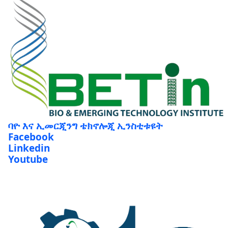
ባዮ እና ኢመርጂንግ ቴክኖሎጂ ኢንስቲቱዩት
Facebook
Linkedin
Youtube