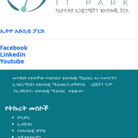
ኢትዮ አይሲቲ ፓርክ
Facebook
Linkedin
Youtube
መንግስት የቀድሞው የሳይንስና ቴክኖሎጂ ሚኒስቴር እና የመገናኛና
ኢንፎርሜሽን ቴክኖሎጂ ሚኒስቴርን በማዋሃድ በ2011 ዓ.ም
የኢኖቬሽንና ቴክኖሎጂ ሚኒስቴር ተቋቋመ፡፡
የትኩረት መስኮች
ምርምር
ኢኖቬሽን
የቴክኖሎጂ ሽግግር
ዲጂታላይዜሽን