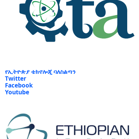
የኢትዮጵያ ቴክኖሎጂ ባለስልጣን
Twitter
Facebook
Youtube