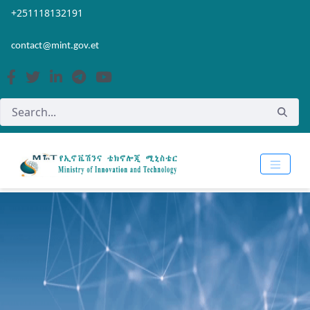
Skip to Main Content
Open Accessibility Menu
+251118132191
contact@mint.gov.et