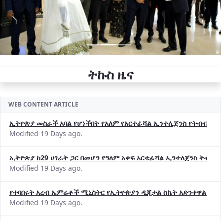
ትኩስ ዜና
WEB CONTENT ARTICLE
ኢትዮጵያ መስራች አባል የሆነችበት የአለም የአርተፊሻል ኢንተሊጀንስ የትብብር ድርጅት (
Modified 19 Days ago.
ኢትዮጵያ ከ29 ሀገራት ጋር በመሆን የዓለም አቀፍ አርቴፊሻል ኢንተለጀንስ ትብብ
Modified 19 Days ago.
የተባበሩት አረብ ኤምሬቶች ሚኒስትር የኢትዮጵያን ዲጂታል ስኬት አድንቀዋል —የ
Modified 19 Days ago.
የኢኖቬሽንና ቴክኖሎጂ ሚኒስቴር የ2018 በጀት ዓመት የዕቅድ አፈጻጸምና የቀጣይ 