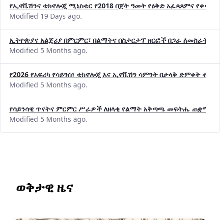
Modified 19 Days ago.
ኢትዮጵያና አልጄሪያ በምርምር፣ በልማትና በስታርታፕ ዘርፎች በጋራ ለመስራት መከሩ
Modified 5 Months ago.
የ2026 የአፍሪካ የሳይንስ፣ ቴክኖሎጂ እና ኢኖቬሽን ሳምንት በታላቅ ድምቀት ተጠና
Modified 5 Months ago.
የሳይንሳዊ ጥናትና ምርምር ሥራዎች ለዘላቂ የልማት አቅጣጫ መፍትሔ ጠቋሚ መ
Modified 5 Months ago.
ወቅታዊ ዜና