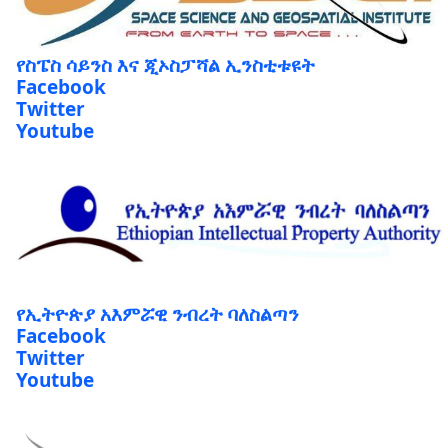
የስፔስ ሳይንስ እና ጂኦስፓሻል ኢንስቲቱዩት
Facebook
Twitter
Youtube
የኢትዮጵያ አእምሯዊ ንብረት ባለስልጣን
Facebook
Twitter
Youtube