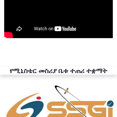
የሚኒስቴር መስሪያ ቤቱ ተጠሪ ተቋማት