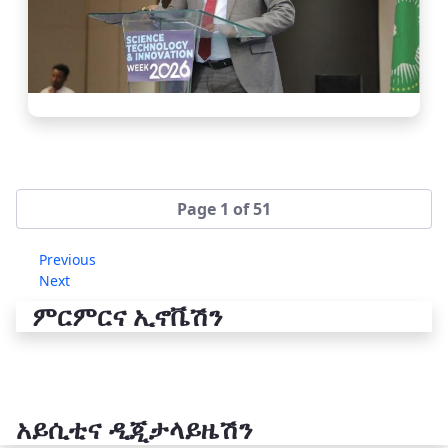
Page 1 of 51
Previous
Next
ምርምርና ኢኖቬሽን
አይሲቲና ዲጂታላይዜሽን
የቴክኖሎጂ ሽግግር