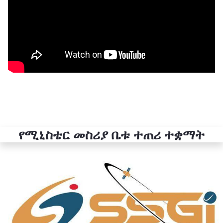
የሚኒስቴር መስሪያ ቤቱ ተጠሪ ተቋማት