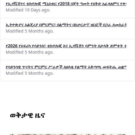
የኢኖቬሽንና ቴክኖሎጂ ሚኒስቴር የ2018 በጀት ዓመት የዕቅድ አፈጻጸምና የቀጣይ 
Modified 19 Days ago.
ኢትዮጵያና አልጄሪያ በምርምር፣ በልማትና በስታርታፕ ዘርፎች በጋራ ለመስራት መከሩ
Modified 5 Months ago.
የ2026 የአፍሪካ የሳይንስ፣ ቴክኖሎጂ እና ኢኖቬሽን ሳምንት በታላቅ ድምቀት ተጠና
Modified 5 Months ago.
የሳይንሳዊ ጥናትና ምርምር ሥራዎች ለዘላቂ የልማት አቅጣጫ መፍትሔ ጠቋሚ መ
Modified 5 Months ago.
ወቅታዊ ዜና