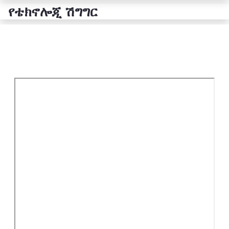
የቴክኖሎጂ ሽግግር