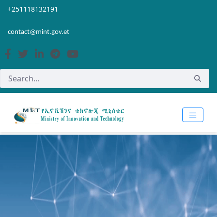
Skip to Main Content
Open Accessibility Menu
+251118132191
contact@mint.gov.et