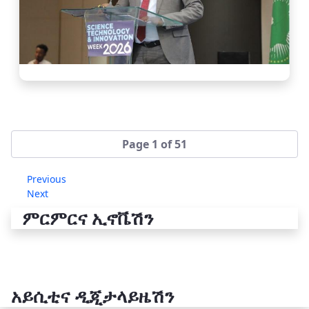
Page 1 of 51
Previous
Next
ምርምርና ኢኖቬሽን
አይሲቲና ዲጂታላይዜሽን