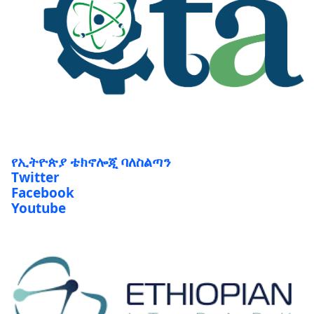
የኢትዮጵያ ቴክኖሎጂ ባለስልጣን
Twitter
Facebook
Youtube