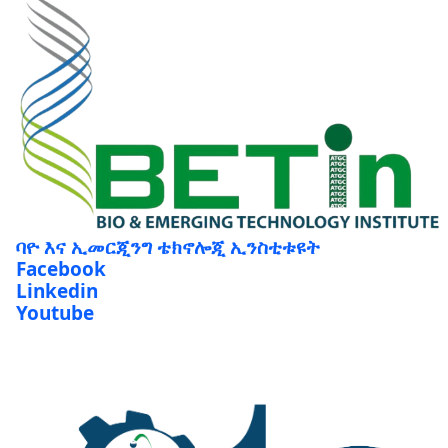
ባዮ እና ኢመርጂንግ ቴክኖሎጂ ኢንስቲቱዩት
Facebook
Linkedin
Youtube