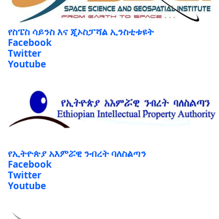
የስፔስ ሳይንስ እና ጂኦስፓሻል ኢንስቲቱዩት
Facebook
Twitter
Youtube
የኢትዮጵያ አእምሯዊ ንብረት ባለስልጣን
Facebook
Twitter
Youtube