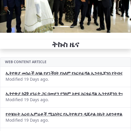
ትኩስ ዜና
WEB CONTENT ARTICLE
ኢትዮጵያ መስራች አባል የሆነችበት የአለም የአርተፊሻል ኢንተሊጀንስ የትብብር ድርጅት (
Modified 19 Days ago.
ኢትዮጵያ ከ29 ሀገራት ጋር በመሆን የዓለም አቀፍ አርቴፊሻል ኢንተለጀንስ ትብብ
Modified 19 Days ago.
የተባበሩት አረብ ኤምሬቶች ሚኒስትር የኢትዮጵያን ዲጂታል ስኬት አድንቀዋል —የ
Modified 19 Days ago.