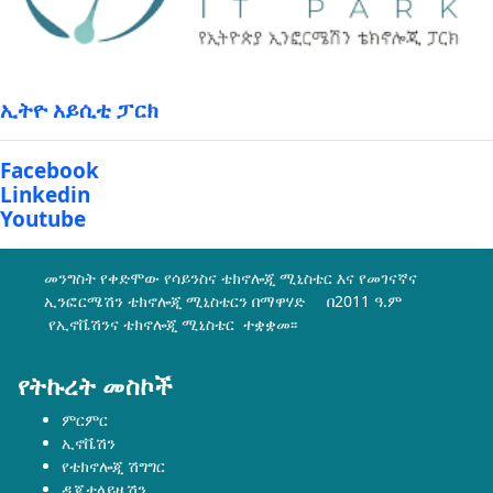
ኢትዮ አይሲቲ ፓርክ
Facebook
Linkedin
Youtube
መንግስት የቀድሞው የሳይንስና ቴክኖሎጂ ሚኒስቴር እና የመገናኛና
ኢንፎርሜሽን ቴክኖሎጂ ሚኒስቴርን በማዋሃድ በ2011 ዓ.ም
የኢኖቬሽንና ቴክኖሎጂ ሚኒስቴር ተቋቋመ፡፡
የትኩረት መስኮች
ምርምር
ኢኖቬሽን
የቴክኖሎጂ ሽግግር
ዲጂታላይዜሽን