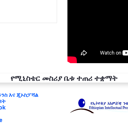
የሚኒስቴር መስሪያ ቤቱ ተጠሪ ተቋማት
ይንስ እና ጂኦስፓሻል
ዩት
ok
e