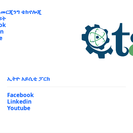
ኢመርጂንግ ቴክኖሎጂ
ዩት
ok
in
e
ኢትዮ አይሲቲ ፓርክ
Facebook
Linkedin
Youtube