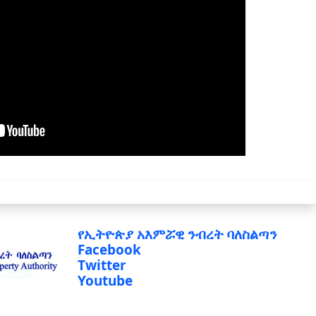
የኢትዮጵያ አእምሯዊ ንብረት ባለስልጣን
Facebook
Twitter
Youtube