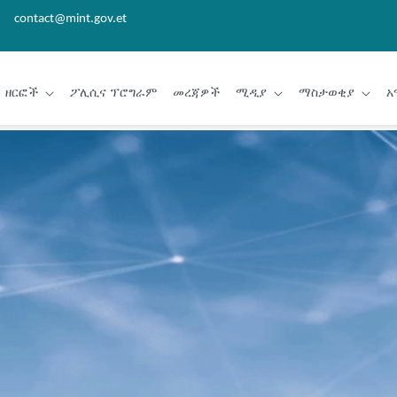
contact@mint.gov.et
ዘርፎች
ፖሊሲና ፕሮግራም
መረጃዎች
ሚዲያ
ማስታወቂያ
አ