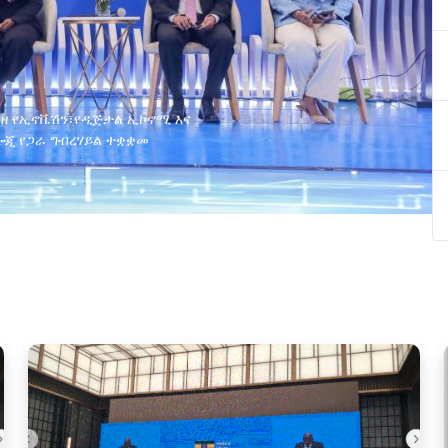
ያዘ የኢኖቬሽን፣የዲጅታል ኢኮኖሚ እና
ጂ የጋራ ግብረሃይል ተቋቋመ