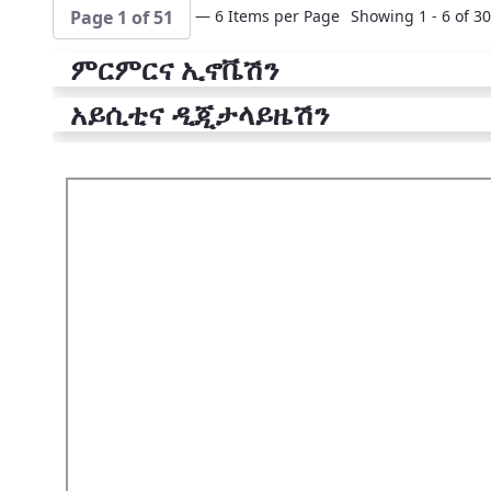
— 6 Items per Page
Showing 1 - 6 of 30
Page 1 of 51
ምርምርና ኢኖቬሽን
አይሲቲና ዲጂታላይዜሽን