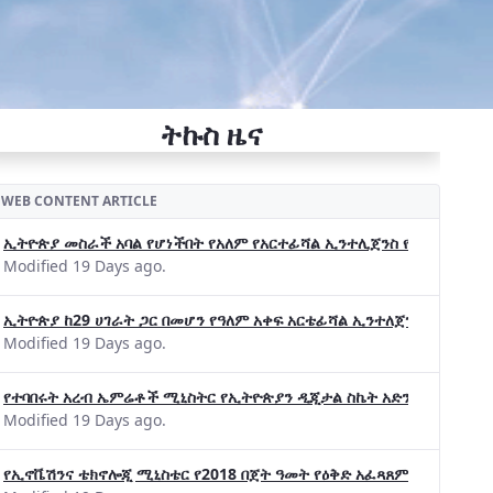
ትኩስ ዜና
WEB CONTENT ARTICLE
ኢትዮጵያ መስራች አባል የሆነችበት የአለም የአርተፊሻል ኢንተሊጀንስ የትብብር ድርጅት (Wo
Modified 19 Days ago.
ኢትዮጵያ ከ29 ሀገራት ጋር በመሆን የዓለም አቀፍ አርቴፊሻል ኢንተለጀንስ ትብብር 
Modified 19 Days ago.
የተባበሩት አረብ ኤምሬቶች ሚኒስትር የኢትዮጵያን ዲጂታል ስኬት አድንቀዋል —የኢት
Modified 19 Days ago.
የኢኖቬሽንና ቴክኖሎጂ ሚኒስቴር የ2018 በጀት ዓመት የዕቅድ አፈጻጸምና የቀጣይ አቅ