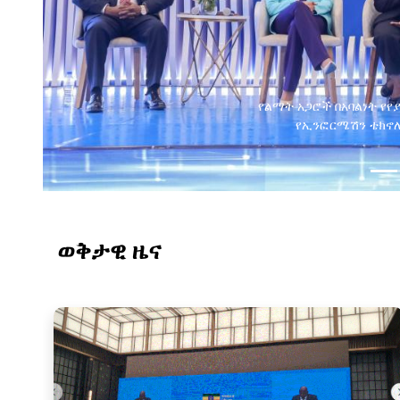
የልማት አጋሮች በአባልነት የየ
የኢንፎርሜሽን ቴክኖሎ
ወቅታዊ ዜና