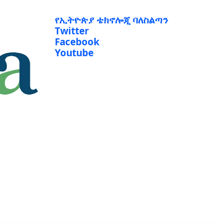
የኢትዮጵያ ቴክኖሎጂ ባለስልጣን
Twitter
Facebook
Youtube