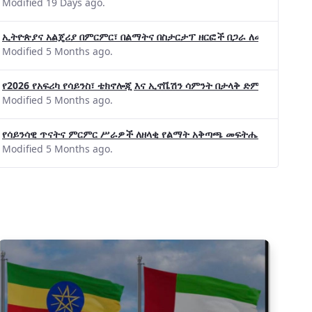
Modified 19 Days ago.
ኢትዮጵያና አልጄሪያ በምርምር፣ በልማትና በስታርታፕ ዘርፎች በጋራ ለመስራት መከሩ፡፡
Modified 5 Months ago.
የ2026 የአፍሪካ የሳይንስ፣ ቴክኖሎጂ እና ኢኖቬሽን ሳምንት በታላቅ ድምቀት ተጠናቀቀ
Modified 5 Months ago.
የሳይንሳዊ ጥናትና ምርምር ሥራዎች ለዘላቂ የልማት አቅጣጫ መፍትሔ ጠቋሚ መሆና
Modified 5 Months ago.