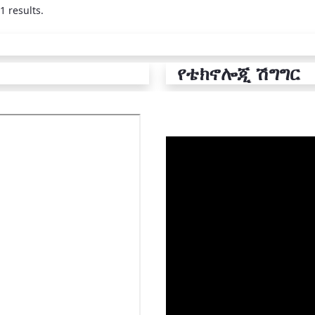
1 results.
የቴክኖሎጂ ሽግግር