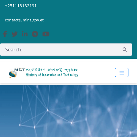
Skip to Main Content
Open Accessibility Menu
+251118132191
contact@mint.gov.et