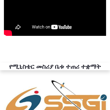
የሚኒስቴር መስሪያ ቤቱ ተጠሪ ተቋማት