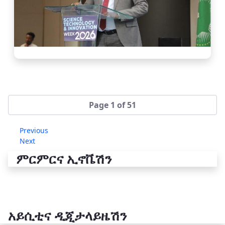
Page 1 of 51
Previous
Next
ምርምርና ኢኖቬሽን
አይሲቲና ዲጂታላይዜሽን
የቴክኖሎጂ ሽግግር