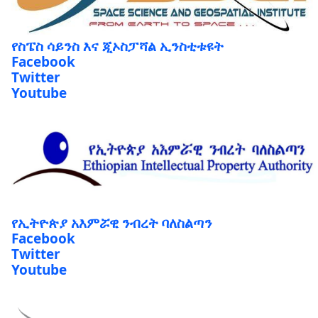
የስፔስ ሳይንስ እና ጂኦስፓሻል ኢንስቲቱዩት
Facebook
Twitter
Youtube
የኢትዮጵያ አእምሯዊ ንብረት ባለስልጣን
Facebook
Twitter
Youtube