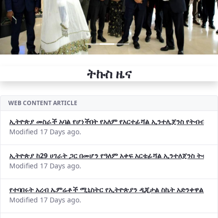
ትኩስ ዜና
WEB CONTENT ARTICLE
ኢትዮጵያ መስራች አባል የሆነችበት የአለም የአርተፊሻል ኢንተሊጀንስ የትብብር ድርጅት (
Modified 17 Days ago.
ኢትዮጵያ ከ29 ሀገራት ጋር በመሆን የዓለም አቀፍ አርቴፊሻል ኢንተለጀንስ ትብብ
Modified 17 Days ago.
የተባበሩት አረብ ኤምሬቶች ሚኒስትር የኢትዮጵያን ዲጂታል ስኬት አድንቀዋል —የ
Modified 17 Days ago.
የኢኖቬሽንና ቴክኖሎጂ ሚኒስቴር የ2018 በጀት ዓመት የዕቅድ አፈጻጸምና የቀጣይ 