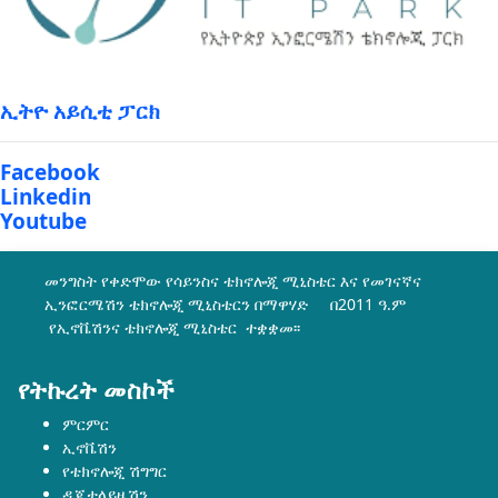
ኢትዮ አይሲቲ ፓርክ
Facebook
Linkedin
Youtube
መንግስት የቀድሞው የሳይንስና ቴክኖሎጂ ሚኒስቴር እና የመገናኛና
ኢንፎርሜሽን ቴክኖሎጂ ሚኒስቴርን በማዋሃድ በ2011 ዓ.ም
የኢኖቬሽንና ቴክኖሎጂ ሚኒስቴር ተቋቋመ፡፡
የትኩረት መስኮች
ምርምር
ኢኖቬሽን
የቴክኖሎጂ ሽግግር
ዲጂታላይዜሽን