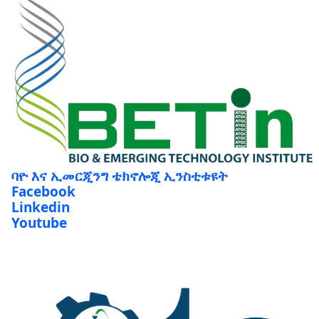
ባዮ እና ኢመርጂንግ ቴክኖሎጂ ኢንስቲቱዩት
Facebook
Linkedin
Youtube