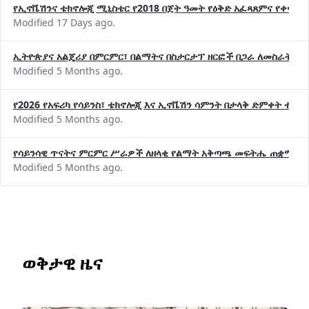
Modified 17 Days ago.
ኢትዮጵያና አልጄሪያ በምርምር፣ በልማትና በስታርታፕ ዘርፎች በጋራ ለመስራት መከሩ
Modified 5 Months ago.
የ2026 የአፍሪካ የሳይንስ፣ ቴክኖሎጂ እና ኢኖቬሽን ሳምንት በታላቅ ድምቀት ተጠና
Modified 5 Months ago.
የሳይንሳዊ ጥናትና ምርምር ሥራዎች ለዘላቂ የልማት አቅጣጫ መፍትሔ ጠቋሚ መ
Modified 5 Months ago.
ወቅታዊ ዜና