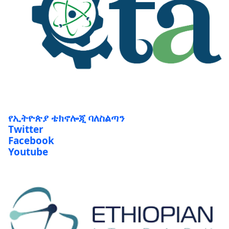
የኢትዮጵያ ቴክኖሎጂ ባለስልጣን
Twitter
Facebook
Youtube