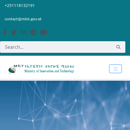
Skip to Main Content
Open Accessibility Menu
+251118132191
contact@mint.gov.et