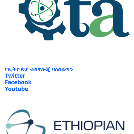
የኢትዮጵያ ቴክኖሎጂ ባለስልጣን
Twitter
Facebook
Youtube