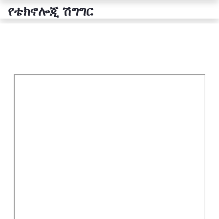
የቴክኖሎጂ ሽግግር