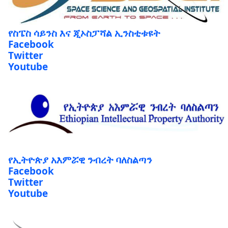
የስፔስ ሳይንስ እና ጂኦስፓሻል ኢንስቲቱዩት
Facebook
Twitter
Youtube
የኢትዮጵያ አእምሯዊ ንብረት ባለስልጣን
Facebook
Twitter
Youtube