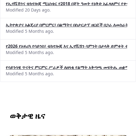
የኢኖቬሽንና ቴክኖሎጂ ሚኒስቴር የ2018 በጀት ዓመት የዕቅድ አፈጻጸምና የቀጣይ 
Modified 20 Days ago.
ኢትዮጵያና አልጄሪያ በምርምር፣ በልማትና በስታርታፕ ዘርፎች በጋራ ለመስራት መከሩ
Modified 5 Months ago.
የ2026 የአፍሪካ የሳይንስ፣ ቴክኖሎጂ እና ኢኖቬሽን ሳምንት በታላቅ ድምቀት ተጠና
Modified 5 Months ago.
የሳይንሳዊ ጥናትና ምርምር ሥራዎች ለዘላቂ የልማት አቅጣጫ መፍትሔ ጠቋሚ መ
Modified 5 Months ago.
ወቅታዊ ዜና