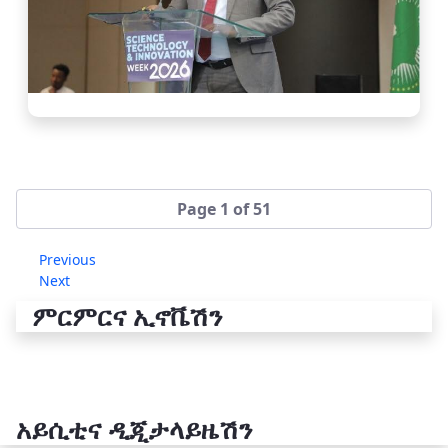
Page 1 of 51
Previous
Next
ምርምርና ኢኖቬሽን
አይሲቲና ዲጂታላይዜሽን