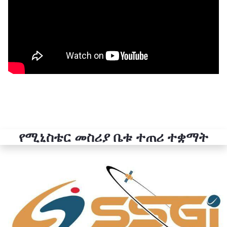
የሚኒስቴር መስሪያ ቤቱ ተጠሪ ተቋማት