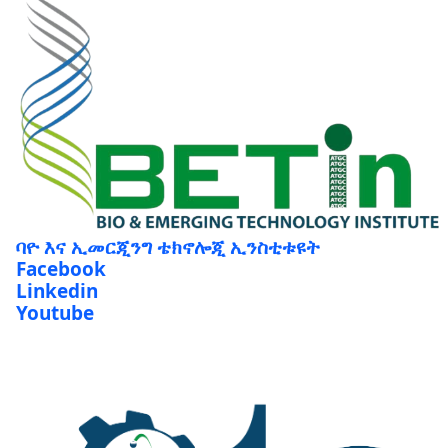
ባዮ እና ኢመርጂንግ ቴክኖሎጂ ኢንስቲቱዩት
Facebook
Linkedin
Youtube