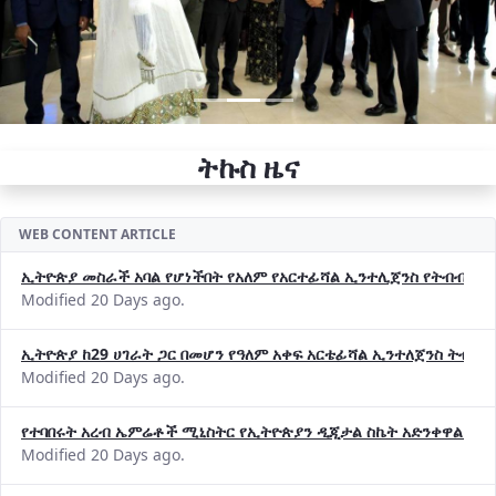
ትኩስ ዜና
WEB CONTENT ARTICLE
ኢትዮጵያ መስራች አባል የሆነችበት የአለም የአርተፊሻል ኢንተሊጀንስ የትብብር ድርጅት (
Modified 20 Days ago.
ኢትዮጵያ ከ29 ሀገራት ጋር በመሆን የዓለም አቀፍ አርቴፊሻል ኢንተለጀንስ ትብብ
Modified 20 Days ago.
የተባበሩት አረብ ኤምሬቶች ሚኒስትር የኢትዮጵያን ዲጂታል ስኬት አድንቀዋል —የ
Modified 20 Days ago.