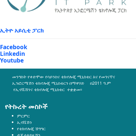
ኢትዮ አይሲቲ ፓርክ
Facebook
Linkedin
Youtube
መንግስት የቀድሞው የሳይንስና ቴክኖሎጂ ሚኒስቴር እና የመገናኛና
ኢንፎርሜሽን ቴክኖሎጂ ሚኒስቴርን በማዋሃድ በ2011 ዓ.ም
የኢኖቬሽንና ቴክኖሎጂ ሚኒስቴር ተቋቋመ፡፡
የትኩረት መስኮች
ምርምር
ኢኖቬሽን
የቴክኖሎጂ ሽግግር
ዲጂታላይዜሽን