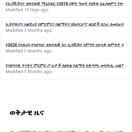
የኢኖቬሽንና ቴክኖሎጂ ሚኒስቴር የ2018 በጀት ዓመት የዕቅድ አፈጻጸምና የቀጣይ 
Modified 19 Days ago.
ኢትዮጵያና አልጄሪያ በምርምር፣ በልማትና በስታርታፕ ዘርፎች በጋራ ለመስራት መከሩ
Modified 5 Months ago.
የ2026 የአፍሪካ የሳይንስ፣ ቴክኖሎጂ እና ኢኖቬሽን ሳምንት በታላቅ ድምቀት ተጠና
Modified 5 Months ago.
የሳይንሳዊ ጥናትና ምርምር ሥራዎች ለዘላቂ የልማት አቅጣጫ መፍትሔ ጠቋሚ መ
Modified 5 Months ago.
ወቅታዊ ዜና