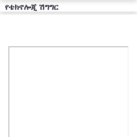
የቴክኖሎጂ ሽግግር