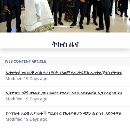
ትኩስ ዜና
WEB CONTENT ARTICLE
ኢትዮጵያ መስራች አባል የሆነችበት የአለም የአርተፊሻል ኢንተሊጀንስ የትብብር ድርጅት (
Modified 19 Days ago.
ኢትዮጵያ ከ29 ሀገራት ጋር በመሆን የዓለም አቀፍ አርቴፊሻል ኢንተለጀንስ ትብብ
Modified 19 Days ago.
የተባበሩት አረብ ኤምሬቶች ሚኒስትር የኢትዮጵያን ዲጂታል ስኬት አድንቀዋል —የ
Modified 19 Days ago.