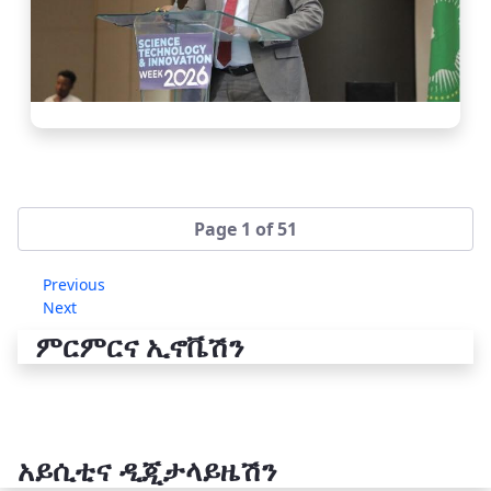
Page 1 of 51
Previous
Next
ምርምርና ኢኖቬሽን
አይሲቲና ዲጂታላይዜሽን