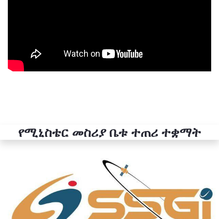
የሚኒስቴር መስሪያ ቤቱ ተጠሪ ተቋማት