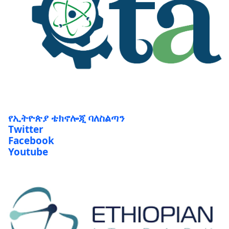
የኢትዮጵያ ቴክኖሎጂ ባለስልጣን
Twitter
Facebook
Youtube