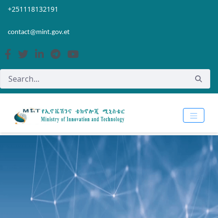
Skip to Main Content
Open Accessibility Menu
+251118132191
contact@mint.gov.et