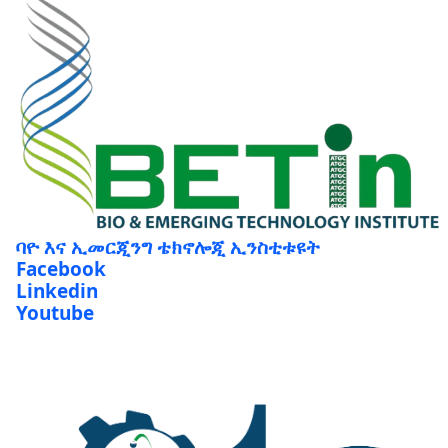
ባዮ እና ኢመርጂንግ ቴክኖሎጂ ኢንስቲቱዩት
Facebook
Linkedin
Youtube