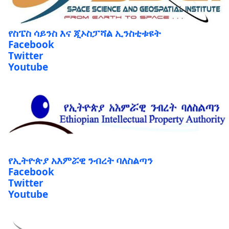
የስፔስ ሳይንስ እና ጂኦስፓሻል ኢንስቲቱዩት
Facebook
Twitter
Youtube
የኢትዮጵያ አእምሯዊ ንብረት ባለስልጣን
Facebook
Twitter
Youtube