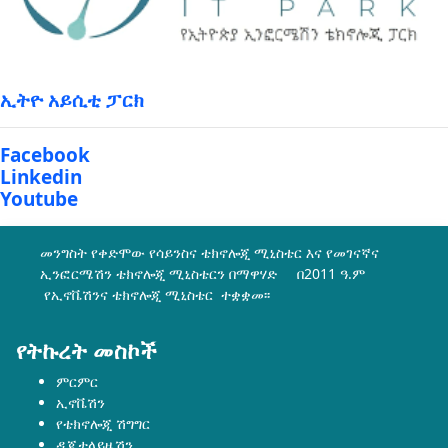
ኢትዮ አይሲቲ ፓርክ
Facebook
Linkedin
Youtube
መንግስት የቀድሞው የሳይንስና ቴክኖሎጂ ሚኒስቴር እና የመገናኛና
ኢንፎርሜሽን ቴክኖሎጂ ሚኒስቴርን በማዋሃድ በ2011 ዓ.ም
የኢኖቬሽንና ቴክኖሎጂ ሚኒስቴር ተቋቋመ፡፡
የትኩረት መስኮች
ምርምር
ኢኖቬሽን
የቴክኖሎጂ ሽግግር
ዲጂታላይዜሽን