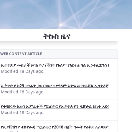
ትኩስ ዜና
WEB CONTENT ARTICLE
ኢትዮጵያ መስራች አባል የሆነችበት የአለም የአርተፊሻል ኢንተሊጀንስ የትብብር ድርጅት (Wo
Modified 18 Days ago.
ኢትዮጵያ ከ29 ሀገራት ጋር በመሆን የዓለም አቀፍ አርቴፊሻል ኢንተለጀንስ ትብብር 
Modified 18 Days ago.
የተባበሩት አረብ ኤምሬቶች ሚኒስትር የኢትዮጵያን ዲጂታል ስኬት አድንቀዋል —የኢት
Modified 18 Days ago.
የኢኖቬሽንና ቴክኖሎጂ ሚኒስቴር የ2018 በጀት ዓመት የዕቅድ አፈጻጸምና የቀጣይ አቅ