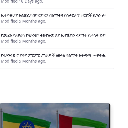
Modified 18 Days ago.
ኢትዮጵያና አልጄሪያ በምርምር፣ በልማትና በስታርታፕ ዘርፎች በጋራ ለመስራት መከሩ፡፡
Modified 5 Months ago.
የ2026 የአፍሪካ የሳይንስ፣ ቴክኖሎጂ እና ኢኖቬሽን ሳምንት በታላቅ ድምቀት ተጠናቀቀ
Modified 5 Months ago.
የሳይንሳዊ ጥናትና ምርምር ሥራዎች ለዘላቂ የልማት አቅጣጫ መፍትሔ ጠቋሚ መሆና
Modified 5 Months ago.