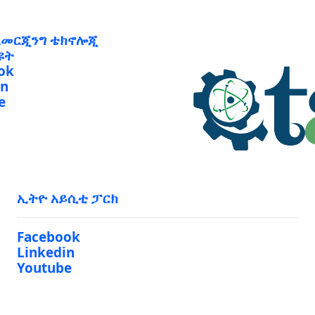
ኢመርጂንግ ቴክኖሎጂ
ዩት
ok
in
e
ኢትዮ አይሲቲ ፓርክ
Facebook
Linkedin
Youtube