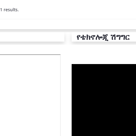
1 results.
የቴክኖሎጂ ሽግግር