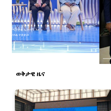
ወቅታዊ ዜና