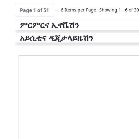
— 6 Items per Page
Showing 1 - 6 of 30
Page 1 of 51
ምርምርና ኢኖቬሽን
አይሲቲና ዲጂታላይዜሽን