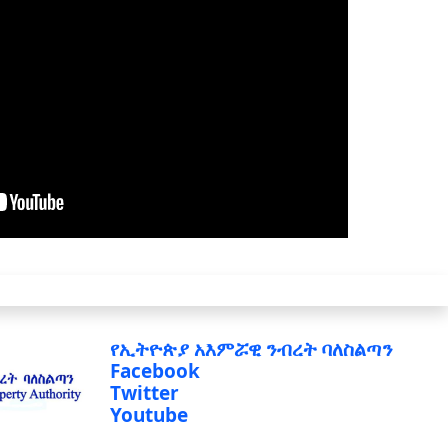
የኢትዮጵያ አእምሯዊ ንብረት ባለስልጣን
Facebook
Twitter
Youtube