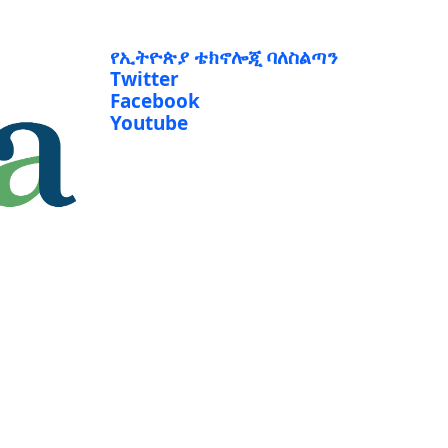
የኢትዮጵያ ቴክኖሎጂ ባለስልጣን
Twitter
Facebook
Youtube