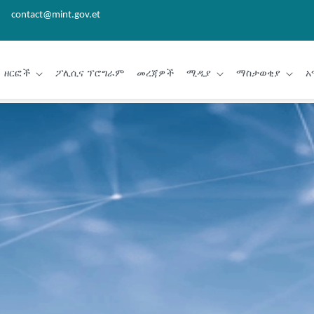
contact@mint.gov.et
ዘርፎች
ፖሊሲና ፕሮግራም
መረጃዎች
ሚዲያ
ማስታወቂያ
አ