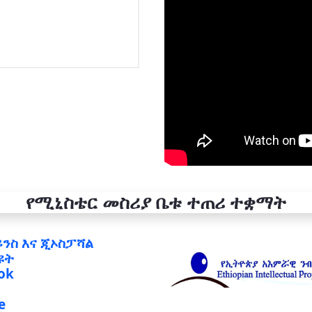
የሚኒስቴር መስሪያ ቤቱ ተጠሪ ተቋማት
ይንስ እና ጂኦስፓሻል
ዩት
ok
e