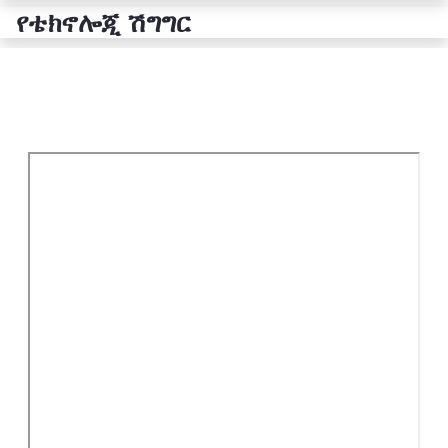
የቴክኖሎጂ ሽግግር