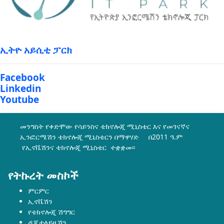
ኢትዮ አይሲቲ ፓርክ
Facebook
Linkedin
Youtube
መንግስት የቀድሞው የሳይንስና ቴክኖሎጂ ሚኒስቴር እና የመገናኛና
ኢንፎርሜሽን ቴክኖሎጂ ሚኒስቴርን በማዋሃድ በ2011 ዓ.ም
የኢኖቬሽንና ቴክኖሎጂ ሚኒስቴር ተቋቋመ፡፡
የትኩረት መስኮች
ምርምር
ኢኖቬሽን
የቴክኖሎጂ ሽግግር
ዲጂታላይዜሽን