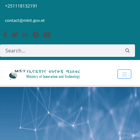
Skip to Main Content
Open Accessibility Menu
+251118132191
contact@mint.gov.et