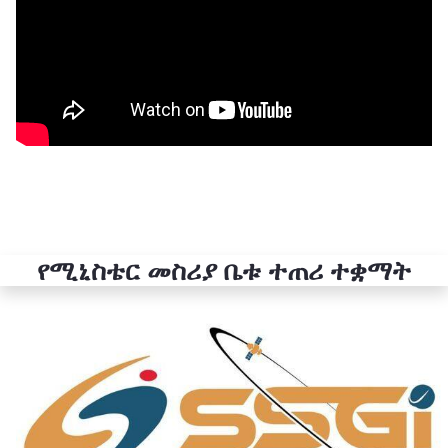
የሚኒስቴር መስሪያ ቤቱ ተጠሪ ተቋማት