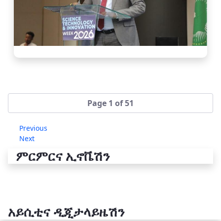
Page 1 of 51
Previous
Next
ምርምርና ኢኖቬሽን
አይሲቲና ዲጂታላይዜሽን