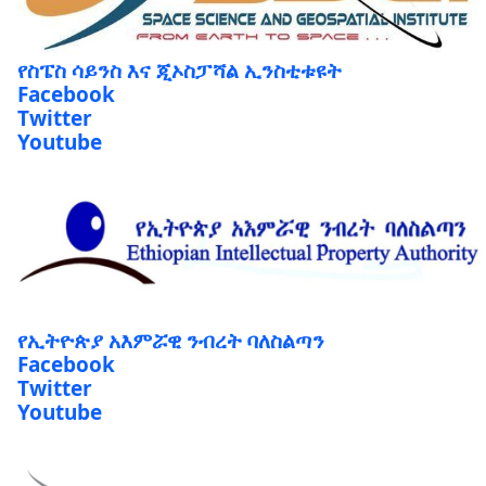
የስፔስ ሳይንስ እና ጂኦስፓሻል ኢንስቲቱዩት
Facebook
Twitter
Youtube
የኢትዮጵያ አእምሯዊ ንብረት ባለስልጣን
Facebook
Twitter
Youtube