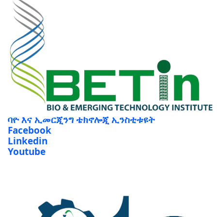
ባዮ እና ኢመርጂንግ ቴክኖሎጂ ኢንስቲቱዩት
Facebook
Linkedin
Youtube