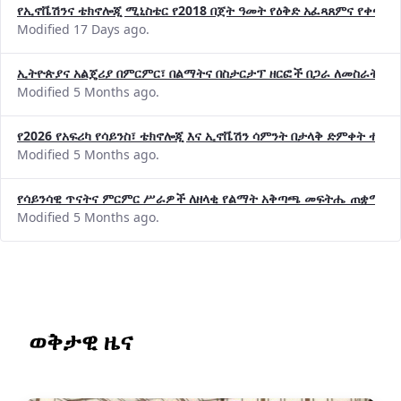
የኢኖቬሽንና ቴክኖሎጂ ሚኒስቴር የ2018 በጀት ዓመት የዕቅድ አፈጻጸምና የቀጣይ 
Modified 17 Days ago.
ኢትዮጵያና አልጄሪያ በምርምር፣ በልማትና በስታርታፕ ዘርፎች በጋራ ለመስራት መከሩ
Modified 5 Months ago.
የ2026 የአፍሪካ የሳይንስ፣ ቴክኖሎጂ እና ኢኖቬሽን ሳምንት በታላቅ ድምቀት ተጠና
Modified 5 Months ago.
የሳይንሳዊ ጥናትና ምርምር ሥራዎች ለዘላቂ የልማት አቅጣጫ መፍትሔ ጠቋሚ መ
Modified 5 Months ago.
ወቅታዊ ዜና