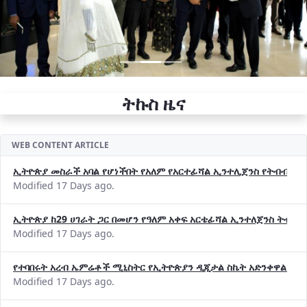
ትኩስ ዜና
WEB CONTENT ARTICLE
ኢትዮጵያ መስራች አባል የሆነችበት የአለም የአርተፊሻል ኢንተሊጀንስ የትብብር ድርጅት (
Modified 17 Days ago.
ኢትዮጵያ ከ29 ሀገራት ጋር በመሆን የዓለም አቀፍ አርቴፊሻል ኢንተለጀንስ ትብብ
Modified 17 Days ago.
የተባበሩት አረብ ኤምሬቶች ሚኒስትር የኢትዮጵያን ዲጂታል ስኬት አድንቀዋል —የ
Modified 17 Days ago.