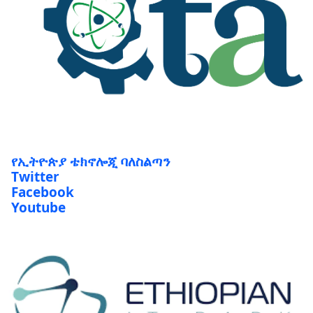
የኢትዮጵያ ቴክኖሎጂ ባለስልጣን
Twitter
Facebook
Youtube