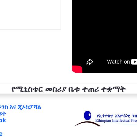
የሚኒስቴር መስሪያ ቤቱ ተጠሪ ተቋማት
ይንስ እና ጂኦስፓሻል
ዩት
ok
e