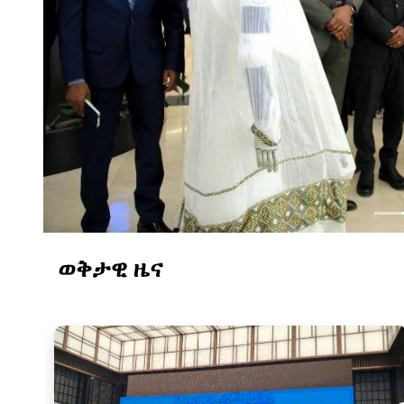
ወቅታዊ ዜና