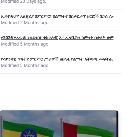
Modified 20 Days ago.
ኢትዮጵያና አልጄሪያ በምርምር፣ በልማትና በስታርታፕ ዘርፎች በጋራ ለመስራት መከሩ፡፡
Modified 5 Months ago.
የ2026 የአፍሪካ የሳይንስ፣ ቴክኖሎጂ እና ኢኖቬሽን ሳምንት በታላቅ ድምቀት ተጠናቀቀ
Modified 5 Months ago.
የሳይንሳዊ ጥናትና ምርምር ሥራዎች ለዘላቂ የልማት አቅጣጫ መፍትሔ ጠቋሚ መሆና
Modified 5 Months ago.