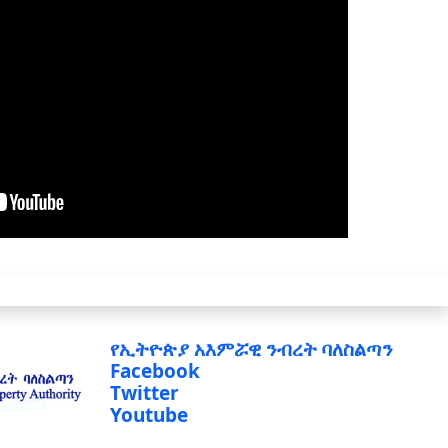
የኢትዮጵያ አእምሯዊ ንብረት ባለስልጣን
Facebook
Twitter
Youtube