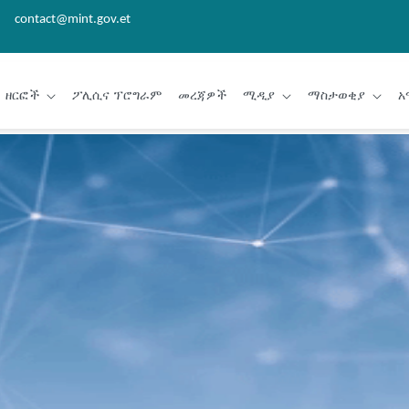
contact@mint.gov.et
ዘርፎች
ፖሊሲና ፕሮግራም
መረጃዎች
ሚዲያ
ማስታወቂያ
አ