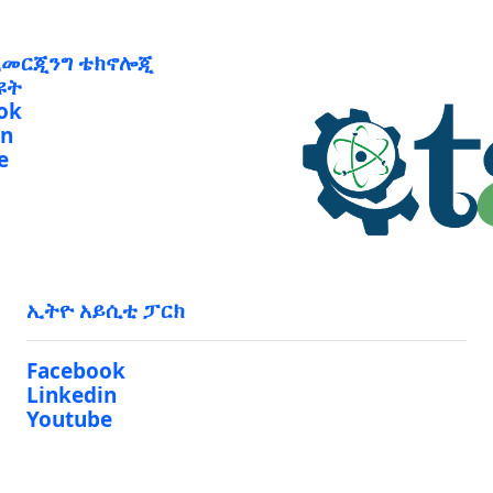
ኢመርጂንግ ቴክኖሎጂ
ዩት
ok
in
e
ኢትዮ አይሲቲ ፓርክ
Facebook
Linkedin
Youtube