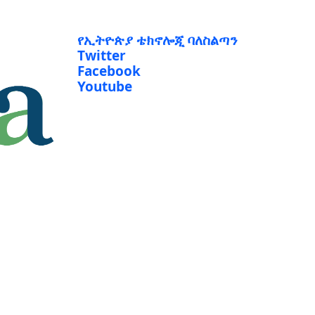
የኢትዮጵያ ቴክኖሎጂ ባለስልጣን
Twitter
Facebook
Youtube