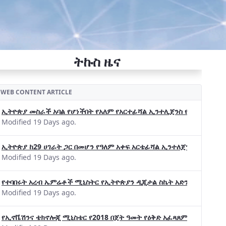
ትኩስ ዜና
WEB CONTENT ARTICLE
ኢትዮጵያ መስራች አባል የሆነችበት የአለም የአርተፊሻል ኢንተሊጀንስ የትብብር ድርጅት (Wo
Modified 19 Days ago.
ኢትዮጵያ ከ29 ሀገራት ጋር በመሆን የዓለም አቀፍ አርቴፊሻል ኢንተለጀንስ ትብብር 
Modified 19 Days ago.
የተባበሩት አረብ ኤምሬቶች ሚኒስትር የኢትዮጵያን ዲጂታል ስኬት አድንቀዋል —የኢት
Modified 19 Days ago.
የኢኖቬሽንና ቴክኖሎጂ ሚኒስቴር የ2018 በጀት ዓመት የዕቅድ አፈጻጸምና የቀጣይ አቅ