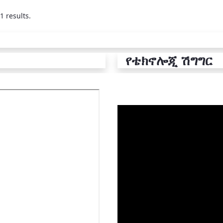
1 results.
የቴክኖሎጂ ሽግግር