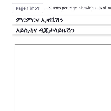
— 6 Items per Page
Showing 1 - 6 of 30
Page 1 of 51
ምርምርና ኢኖቬሽን
አይሲቲና ዲጂታላይዜሽን