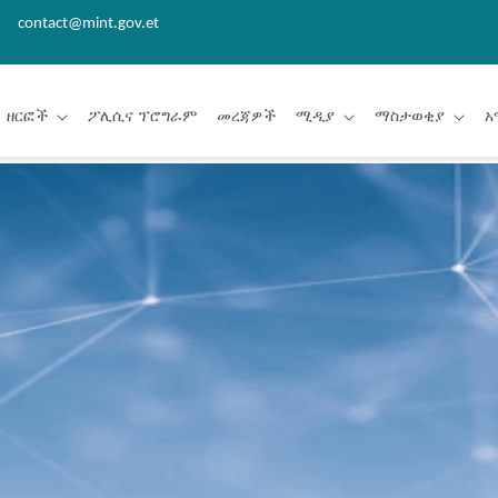
contact@mint.gov.et
ዘርፎች
ፖሊሲና ፕሮግራም
መረጃዎች
ሚዲያ
ማስታወቂያ
አ