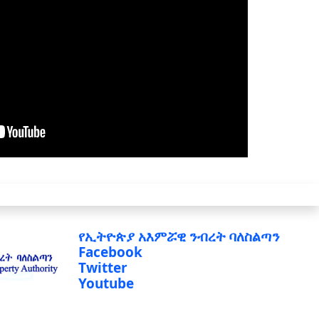
የኢትዮጵያ አእምሯዊ ንብረት ባለስልጣን
Facebook
Twitter
Youtube