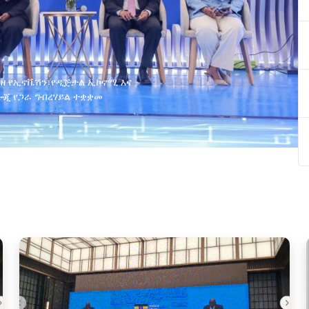
ያዘ የኢኖቬሽን፣የዲጅታል ኢኮኖሚ እና
ጂ የጋራ ግብረሃይል ተቋቋመ