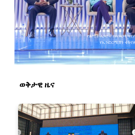
የልማት አጋሮች በአባልነት የየ
የኢንፎርሜሽን ቴክኖሎ
ወቅታዊ ዜና