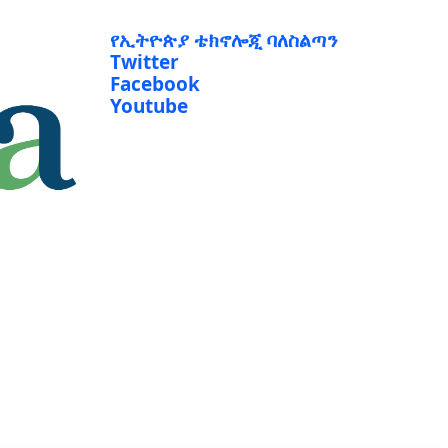
የኢትዮጵያ ቴክኖሎጂ ባለስልጣን
Twitter
Facebook
Youtube