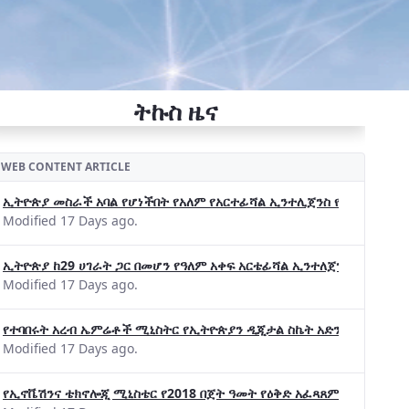
ትኩስ ዜና
WEB CONTENT ARTICLE
ኢትዮጵያ መስራች አባል የሆነችበት የአለም የአርተፊሻል ኢንተሊጀንስ የትብብር ድርጅት (Wo
Modified 17 Days ago.
ኢትዮጵያ ከ29 ሀገራት ጋር በመሆን የዓለም አቀፍ አርቴፊሻል ኢንተለጀንስ ትብብር 
Modified 17 Days ago.
የተባበሩት አረብ ኤምሬቶች ሚኒስትር የኢትዮጵያን ዲጂታል ስኬት አድንቀዋል —የኢት
Modified 17 Days ago.
የኢኖቬሽንና ቴክኖሎጂ ሚኒስቴር የ2018 በጀት ዓመት የዕቅድ አፈጻጸምና የቀጣይ አቅ