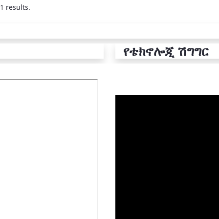
1 results.
የቴክኖሎጂ ሽግግር