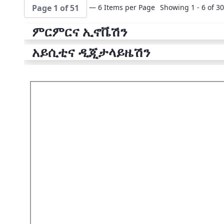
— 6 Items per Page
Showing 1 - 6 of 30
Page 1 of 51
ምርምርና ኢኖቬሽን
አይሲቲና ዲጂታላይዜሽን