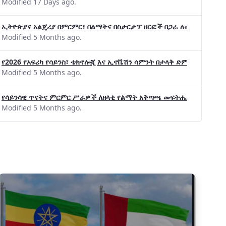
Modified 17 Days ago.
ኢትዮጵያና አልጄሪያ በምርምር፣ በልማትና በስታርታፕ ዘርፎች በጋራ ለመስራት መከሩ፡፡
Modified 5 Months ago.
የ2026 የአፍሪካ የሳይንስ፣ ቴክኖሎጂ እና ኢኖቬሽን ሳምንት በታላቅ ድምቀት ተጠናቀቀ
Modified 5 Months ago.
የሳይንሳዊ ጥናትና ምርምር ሥራዎች ለዘላቂ የልማት አቅጣጫ መፍትሔ ጠቋሚ መሆና
Modified 5 Months ago.