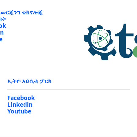
ኢመርጂንግ ቴክኖሎጂ
ዩት
ok
in
e
ኢትዮ አይሲቲ ፓርክ
Facebook
Linkedin
Youtube