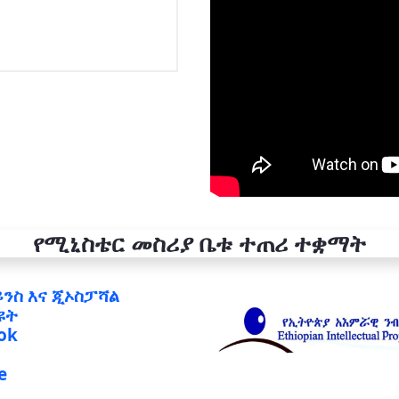
የሚኒስቴር መስሪያ ቤቱ ተጠሪ ተቋማት
ይንስ እና ጂኦስፓሻል
ዩት
ok
e