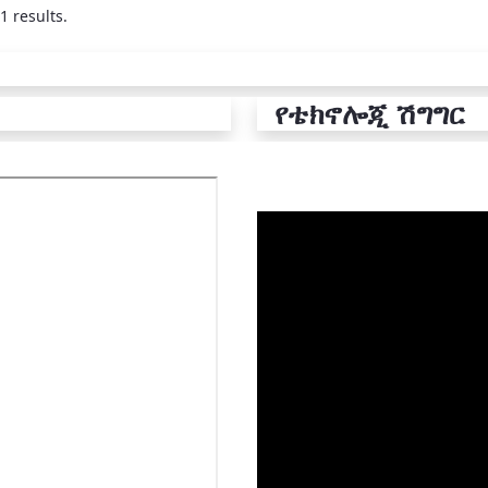
1 results.
የቴክኖሎጂ ሽግግር