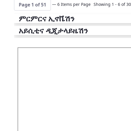
— 6 Items per Page
Showing 1 - 6 of 30
Page 1 of 51
ምርምርና ኢኖቬሽን
አይሲቲና ዲጂታላይዜሽን