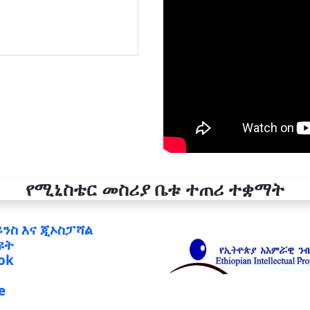
የሚኒስቴር መስሪያ ቤቱ ተጠሪ ተቋማት
ይንስ እና ጂኦስፓሻል
ዩት
ok
e