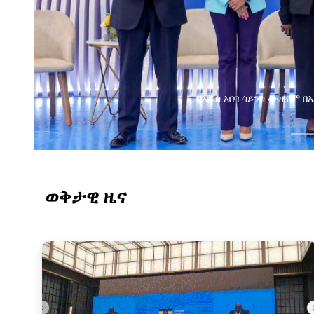
የልማት አጋሮች በአባልነት የየ
የኢንፎርሜሽን ቴክኖሎ
ወቅታዊ ዜና