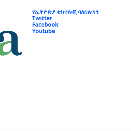
የኢትዮጵያ ቴክኖሎጂ ባለስልጣን
Twitter
Facebook
Youtube