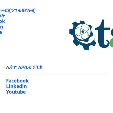
ኢመርጂንግ ቴክኖሎጂ
ዩት
ok
in
e
ኢትዮ አይሲቲ ፓርክ
Facebook
Linkedin
Youtube