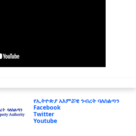
የኢትዮጵያ አእምሯዊ ንብረት ባለስልጣን
Facebook
Twitter
Youtube