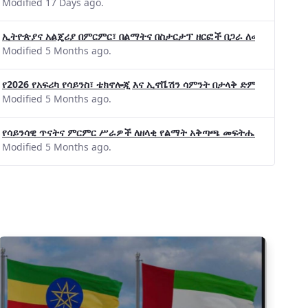
Modified 17 Days ago.
ኢትዮጵያና አልጄሪያ በምርምር፣ በልማትና በስታርታፕ ዘርፎች በጋራ ለመስራት መከሩ፡፡
Modified 5 Months ago.
የ2026 የአፍሪካ የሳይንስ፣ ቴክኖሎጂ እና ኢኖቬሽን ሳምንት በታላቅ ድምቀት ተጠናቀቀ
Modified 5 Months ago.
የሳይንሳዊ ጥናትና ምርምር ሥራዎች ለዘላቂ የልማት አቅጣጫ መፍትሔ ጠቋሚ መሆና
Modified 5 Months ago.