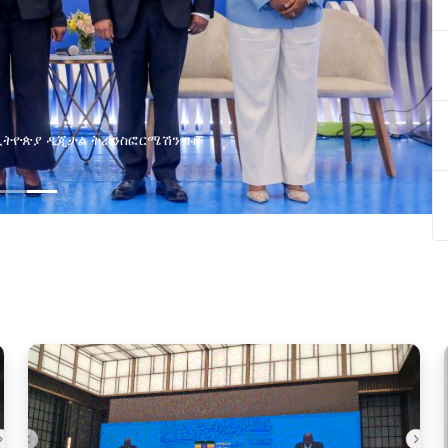
ያዘ የኢኖቬሽን፣የዲጅታል ኢኮኖሚ እና
ጂ የጋራ ግብረሃይል ተቋቋመ