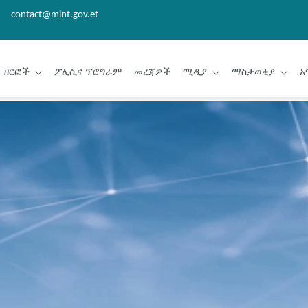
contact@mint.gov.et
ዘርፎች
ፖሊሲና ፕሮግራም
መረጃዎች
ሚዲያ
ማስታወቂያ
አ