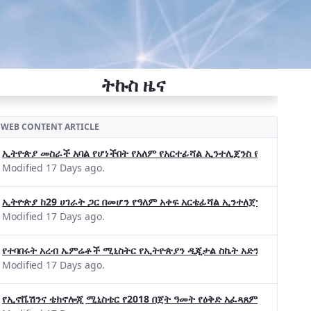
ትኩስ ዜና
WEB CONTENT ARTICLE
ኢትዮጵያ መስራች አባል የሆነችበት የአለም የአርተፊሻል ኢንተሊጀንስ የትብብር ድርጅት (Wo
Modified 17 Days ago.
ኢትዮጵያ ከ29 ሀገራት ጋር በመሆን የዓለም አቀፍ አርቴፊሻል ኢንተለጀንስ ትብብር 
Modified 17 Days ago.
የተባበሩት አረብ ኤምሬቶች ሚኒስትር የኢትዮጵያን ዲጂታል ስኬት አድንቀዋል —የኢት
Modified 17 Days ago.
የኢኖቬሽንና ቴክኖሎጂ ሚኒስቴር የ2018 በጀት ዓመት የዕቅድ አፈጻጸምና የቀጣይ አቅ