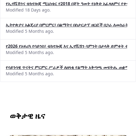
የኢኖቬሽንና ቴክኖሎጂ ሚኒስቴር የ2018 በጀት ዓመት የዕቅድ አፈጻጸምና የቀጣይ 
Modified 18 Days ago.
ኢትዮጵያና አልጄሪያ በምርምር፣ በልማትና በስታርታፕ ዘርፎች በጋራ ለመስራት መከሩ
Modified 5 Months ago.
የ2026 የአፍሪካ የሳይንስ፣ ቴክኖሎጂ እና ኢኖቬሽን ሳምንት በታላቅ ድምቀት ተጠና
Modified 5 Months ago.
የሳይንሳዊ ጥናትና ምርምር ሥራዎች ለዘላቂ የልማት አቅጣጫ መፍትሔ ጠቋሚ መ
Modified 5 Months ago.
ወቅታዊ ዜና