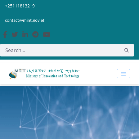
Skip to Main Content
Open Accessibility Menu
+251118132191
contact@mint.gov.et