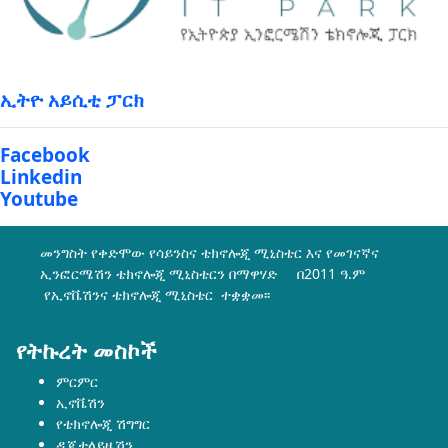
ኢትዮ አይሲቲ ፓርክ
Facebook
Linkedin
Youtube
መንግስት የቀድሞው የሳይንስና ቴክኖሎጂ ሚኒስቴር እና የመገናኛና
ኢንፎርሜሽን ቴክኖሎጂ ሚኒስቴርን በማዋሃድ በ2011 ዓ.ም
የኢኖቬሽንና ቴክኖሎጂ ሚኒስቴር ተቋቋመ፡፡
የትኩረት መስኮች
ምርምር
ኢኖቬሽን
የቴክኖሎጂ ሽግግር
ዲጂታላይዜሽን