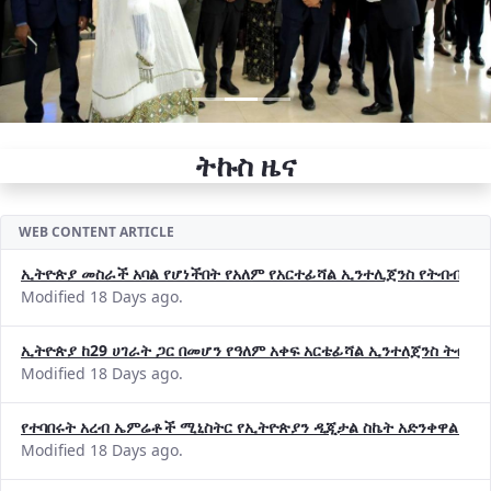
ትኩስ ዜና
WEB CONTENT ARTICLE
ኢትዮጵያ መስራች አባል የሆነችበት የአለም የአርተፊሻል ኢንተሊጀንስ የትብብር ድርጅት (
Modified 18 Days ago.
ኢትዮጵያ ከ29 ሀገራት ጋር በመሆን የዓለም አቀፍ አርቴፊሻል ኢንተለጀንስ ትብብ
Modified 18 Days ago.
የተባበሩት አረብ ኤምሬቶች ሚኒስትር የኢትዮጵያን ዲጂታል ስኬት አድንቀዋል —የ
Modified 18 Days ago.