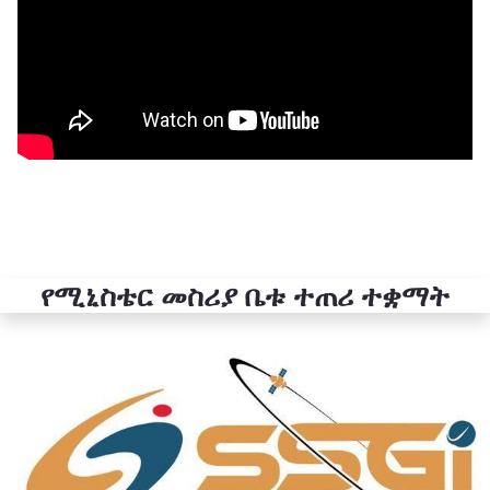
የሚኒስቴር መስሪያ ቤቱ ተጠሪ ተቋማት