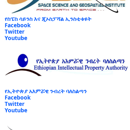
የስፔስ ሳይንስ እና ጂኦስፓሻል ኢንስቲቱዩት
Facebook
Twitter
Youtube
የኢትዮጵያ አእምሯዊ ንብረት ባለስልጣን
Facebook
Twitter
Youtube