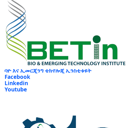
ባዮ እና ኢመርጂንግ ቴክኖሎጂ ኢንስቲቱዩት
Facebook
Linkedin
Youtube