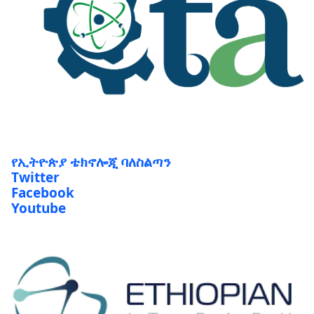
የኢትዮጵያ ቴክኖሎጂ ባለስልጣን
Twitter
Facebook
Youtube