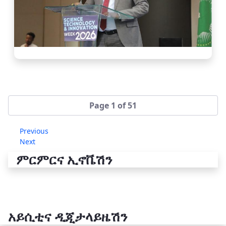
Page 1 of 51
Previous
Next
ምርምርና ኢኖቬሽን
አይሲቲና ዲጂታላይዜሽን