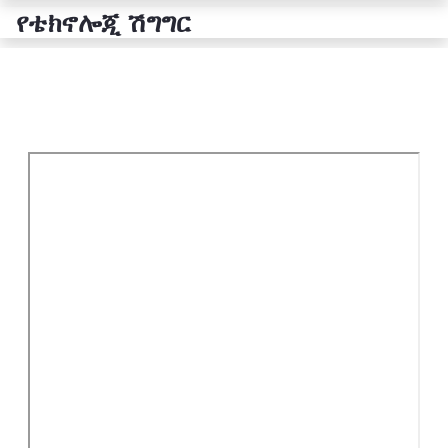
የቴክኖሎጂ ሽግግር