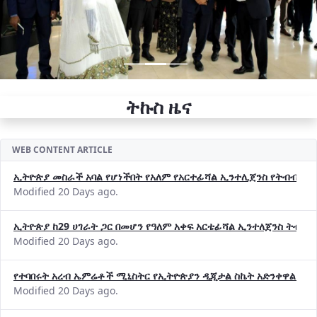
ትኩስ ዜና
WEB CONTENT ARTICLE
ኢትዮጵያ መስራች አባል የሆነችበት የአለም የአርተፊሻል ኢንተሊጀንስ የትብብር ድርጅት (
Modified 20 Days ago.
ኢትዮጵያ ከ29 ሀገራት ጋር በመሆን የዓለም አቀፍ አርቴፊሻል ኢንተለጀንስ ትብብ
Modified 20 Days ago.
የተባበሩት አረብ ኤምሬቶች ሚኒስትር የኢትዮጵያን ዲጂታል ስኬት አድንቀዋል —የ
Modified 20 Days ago.