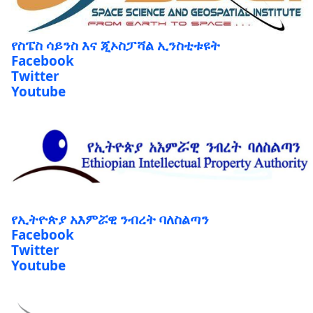
የስፔስ ሳይንስ እና ጂኦስፓሻል ኢንስቲቱዩት
Facebook
Twitter
Youtube
የኢትዮጵያ አእምሯዊ ንብረት ባለስልጣን
Facebook
Twitter
Youtube