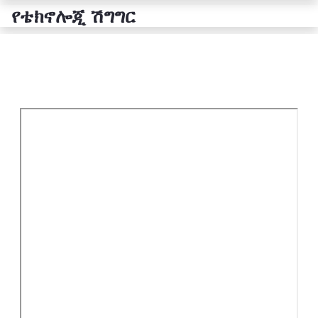
የቴክኖሎጂ ሽግግር