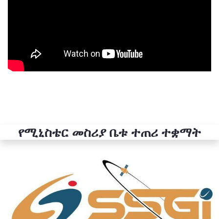
የሚኒስቴር መስሪያ ቤቱ ተጠሪ ተቋማት