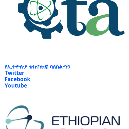
የኢትዮጵያ ቴክኖሎጂ ባለስልጣን
Twitter
Facebook
Youtube