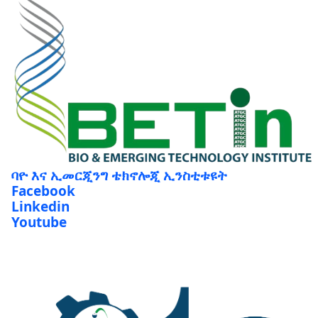
ባዮ እና ኢመርጂንግ ቴክኖሎጂ ኢንስቲቱዩት
Facebook
Linkedin
Youtube