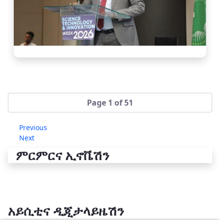
Page 1 of 51
Previous
Next
ምርምርና ኢኖቬሽን
አይሲቲና ዲጂታላይዜሽን