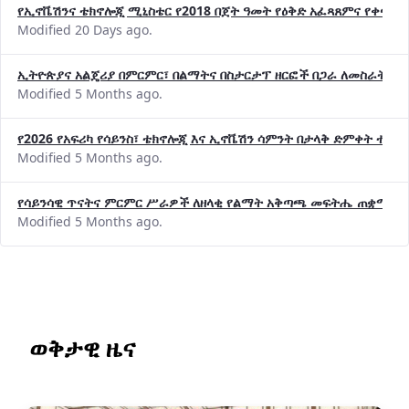
የኢኖቬሽንና ቴክኖሎጂ ሚኒስቴር የ2018 በጀት ዓመት የዕቅድ አፈጻጸምና የቀጣይ 
Modified 20 Days ago.
ኢትዮጵያና አልጄሪያ በምርምር፣ በልማትና በስታርታፕ ዘርፎች በጋራ ለመስራት መከሩ
Modified 5 Months ago.
የ2026 የአፍሪካ የሳይንስ፣ ቴክኖሎጂ እና ኢኖቬሽን ሳምንት በታላቅ ድምቀት ተጠና
Modified 5 Months ago.
የሳይንሳዊ ጥናትና ምርምር ሥራዎች ለዘላቂ የልማት አቅጣጫ መፍትሔ ጠቋሚ መ
Modified 5 Months ago.
ወቅታዊ ዜና