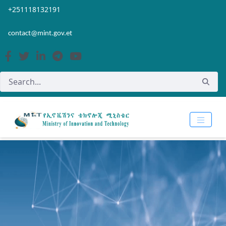
Skip to Main Content
Open Accessibility Menu
+251118132191
contact@mint.gov.et