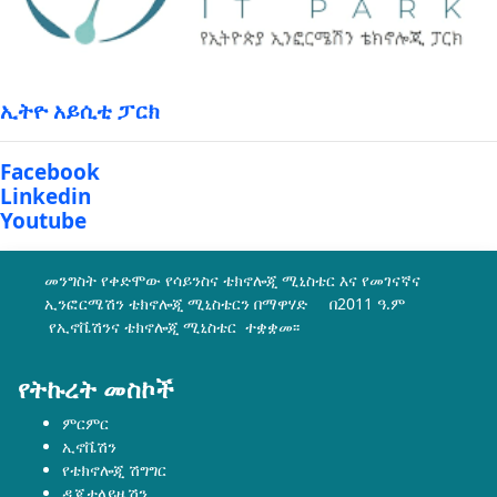
ኢትዮ አይሲቲ ፓርክ
Facebook
Linkedin
Youtube
መንግስት የቀድሞው የሳይንስና ቴክኖሎጂ ሚኒስቴር እና የመገናኛና
ኢንፎርሜሽን ቴክኖሎጂ ሚኒስቴርን በማዋሃድ በ2011 ዓ.ም
የኢኖቬሽንና ቴክኖሎጂ ሚኒስቴር ተቋቋመ፡፡
የትኩረት መስኮች
ምርምር
ኢኖቬሽን
የቴክኖሎጂ ሽግግር
ዲጂታላይዜሽን