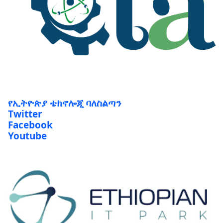
የኢትዮጵያ ቴክኖሎጂ ባለስልጣን
Twitter
Facebook
Youtube