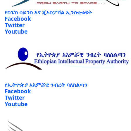
የስፔስ ሳይንስ እና ጂኦስፓሻል ኢንስቲቱዩት
Facebook
Twitter
Youtube
የኢትዮጵያ አእምሯዊ ንብረት ባለስልጣን
Facebook
Twitter
Youtube