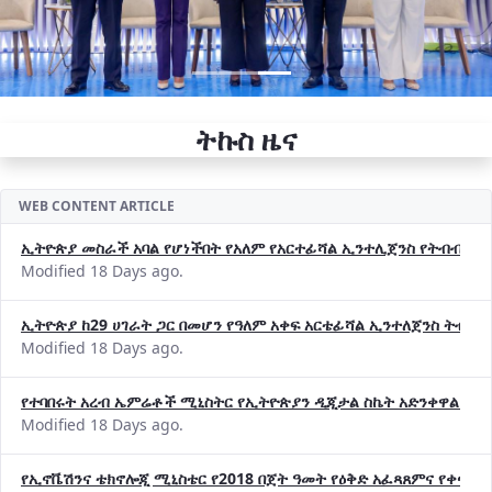
ትኩስ ዜና
WEB CONTENT ARTICLE
ኢትዮጵያ መስራች አባል የሆነችበት የአለም የአርተፊሻል ኢንተሊጀንስ የትብብር ድርጅት (
Modified 18 Days ago.
ኢትዮጵያ ከ29 ሀገራት ጋር በመሆን የዓለም አቀፍ አርቴፊሻል ኢንተለጀንስ ትብብ
Modified 18 Days ago.
የተባበሩት አረብ ኤምሬቶች ሚኒስትር የኢትዮጵያን ዲጂታል ስኬት አድንቀዋል —የ
Modified 18 Days ago.
የኢኖቬሽንና ቴክኖሎጂ ሚኒስቴር የ2018 በጀት ዓመት የዕቅድ አፈጻጸምና የቀጣይ 