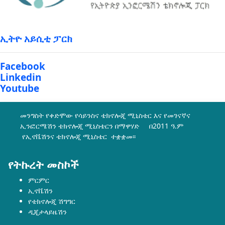
ኢትዮ አይሲቲ ፓርክ
Facebook
Linkedin
Youtube
መንግስት የቀድሞው የሳይንስና ቴክኖሎጂ ሚኒስቴር እና የመገናኛና
ኢንፎርሜሽን ቴክኖሎጂ ሚኒስቴርን በማዋሃድ በ2011 ዓ.ም
የኢኖቬሽንና ቴክኖሎጂ ሚኒስቴር ተቋቋመ፡፡
የትኩረት መስኮች
ምርምር
ኢኖቬሽን
የቴክኖሎጂ ሽግግር
ዲጂታላይዜሽን