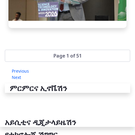
Page 1 of 51
Previous
Next
ምርምርና ኢኖቬሽን
አይሲቲና ዲጂታላይዜሽን
የቴክኖሎጂ ሽግግር