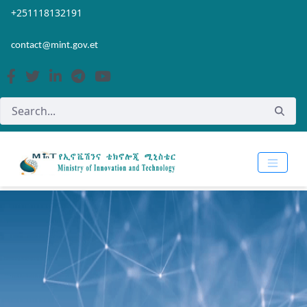
Skip to Main Content
Open Accessibility Menu
+251118132191
contact@mint.gov.et