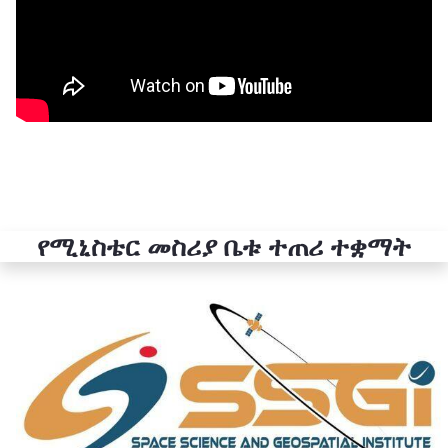
የሚኒስቴር መስሪያ ቤቱ ተጠሪ ተቋማት