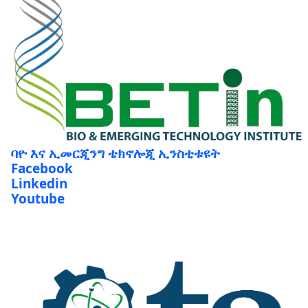
ባዮ እና ኢመርጂንግ ቴክኖሎጂ ኢንስቲቱዩት
Facebook
Linkedin
Youtube