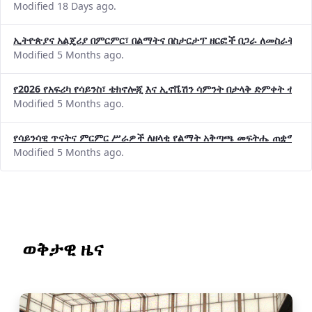
Modified 18 Days ago.
ኢትዮጵያና አልጄሪያ በምርምር፣ በልማትና በስታርታፕ ዘርፎች በጋራ ለመስራት መከሩ
Modified 5 Months ago.
የ2026 የአፍሪካ የሳይንስ፣ ቴክኖሎጂ እና ኢኖቬሽን ሳምንት በታላቅ ድምቀት ተጠና
Modified 5 Months ago.
የሳይንሳዊ ጥናትና ምርምር ሥራዎች ለዘላቂ የልማት አቅጣጫ መፍትሔ ጠቋሚ መ
Modified 5 Months ago.
ወቅታዊ ዜና