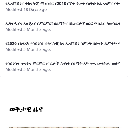
የኢኖቬሽንና ቴክኖሎጂ ሚኒስቴር የ2018 በጀት ዓመት የዕቅድ አፈጻጸምና የቀጣይ 
Modified 18 Days ago.
ኢትዮጵያና አልጄሪያ በምርምር፣ በልማትና በስታርታፕ ዘርፎች በጋራ ለመስራት መከሩ
Modified 5 Months ago.
የ2026 የአፍሪካ የሳይንስ፣ ቴክኖሎጂ እና ኢኖቬሽን ሳምንት በታላቅ ድምቀት ተጠና
Modified 5 Months ago.
የሳይንሳዊ ጥናትና ምርምር ሥራዎች ለዘላቂ የልማት አቅጣጫ መፍትሔ ጠቋሚ መ
Modified 5 Months ago.
ወቅታዊ ዜና