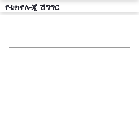
የቴክኖሎጂ ሽግግር