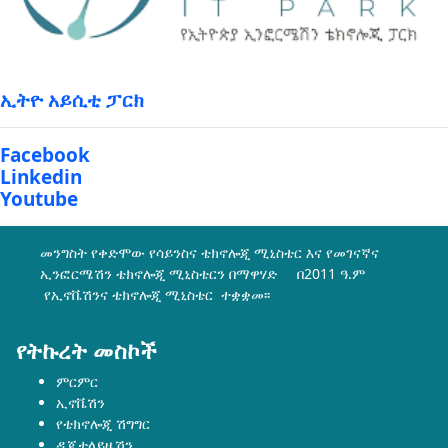
ኢትዮ አይሲቲ ፓርክ
Facebook
Linkedin
Youtube
መንግስት የቀድሞው የሳይንስና ቴክኖሎጂ ሚኒስቴር እና የመገናኛና
ኢንፎርሜሽን ቴክኖሎጂ ሚኒስቴርን በማዋሃድ በ2011 ዓ.ም
የኢኖቬሽንና ቴክኖሎጂ ሚኒስቴር ተቋቋመ፡፡
የትኩረት መስኮች
ምርምር
ኢኖቬሽን
የቴክኖሎጂ ሽግግር
ዲጂታላይዜሽን