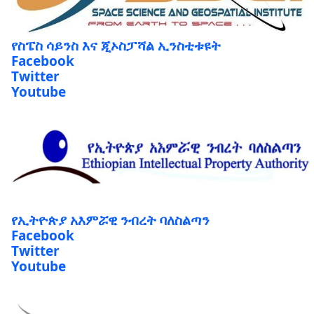
የስፔስ ሳይንስ እና ጂኦስፓሻል ኢንስቲቱዩት
Facebook
Twitter
Youtube
የኢትዮጵያ አእምሯዊ ንብረት ባለስልጣን
Facebook
Twitter
Youtube