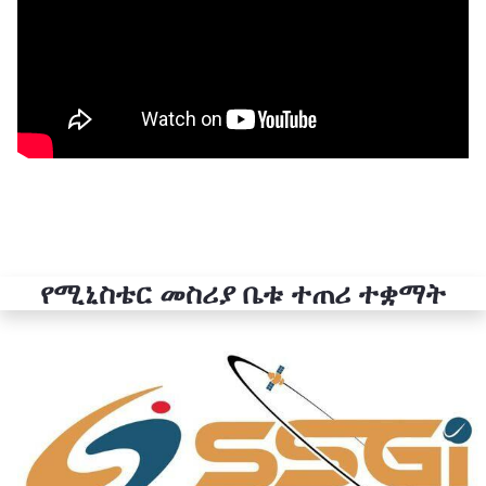
የሚኒስቴር መስሪያ ቤቱ ተጠሪ ተቋማት