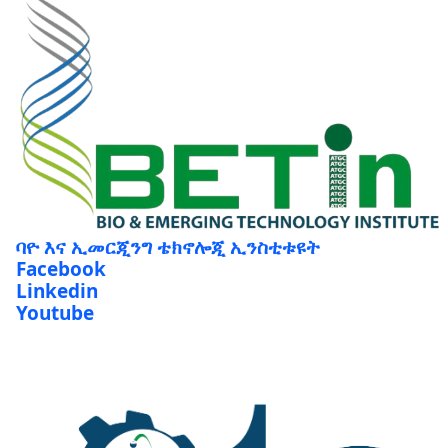
ባዮ እና ኢመርጂንግ ቴክኖሎጂ ኢንስቲቱዩት
Facebook
Linkedin
Youtube