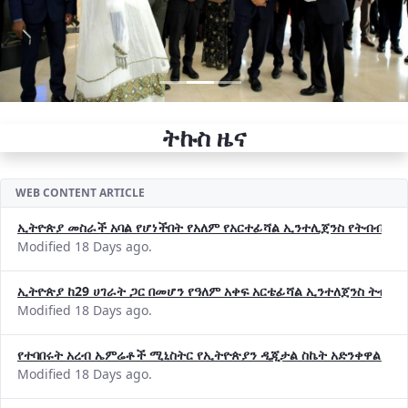
ትኩስ ዜና
WEB CONTENT ARTICLE
ኢትዮጵያ መስራች አባል የሆነችበት የአለም የአርተፊሻል ኢንተሊጀንስ የትብብር ድርጅት (
Modified 18 Days ago.
ኢትዮጵያ ከ29 ሀገራት ጋር በመሆን የዓለም አቀፍ አርቴፊሻል ኢንተለጀንስ ትብብ
Modified 18 Days ago.
የተባበሩት አረብ ኤምሬቶች ሚኒስትር የኢትዮጵያን ዲጂታል ስኬት አድንቀዋል —የ
Modified 18 Days ago.