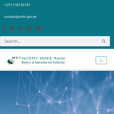
Skip to Main Content
Open Accessibility Menu
+251118132191
contact@mint.gov.et