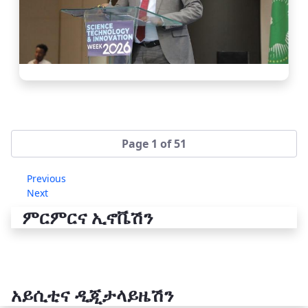
Page 1 of 51
Previous
Next
ምርምርና ኢኖቬሽን
አይሲቲና ዲጂታላይዜሽን