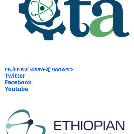
የኢትዮጵያ ቴክኖሎጂ ባለስልጣን
Twitter
Facebook
Youtube