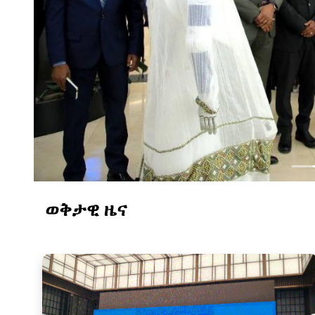
ወቅታዊ ዜና