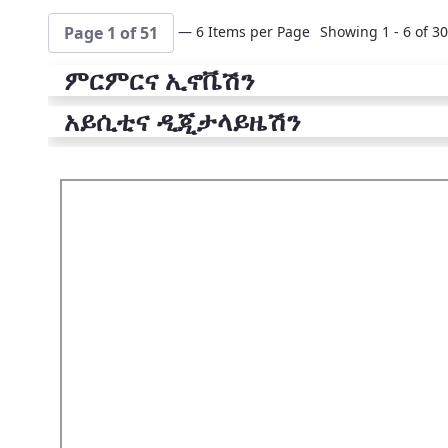
— 6 Items per Page
Showing 1 - 6 of 30
Page 1 of 51
ምርምርና ኢኖቬሽን
አይሲቲና ዲጂታላይዜሽን