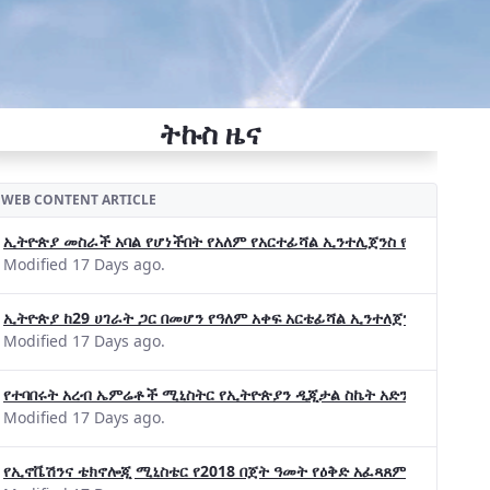
ትኩስ ዜና
WEB CONTENT ARTICLE
ኢትዮጵያ መስራች አባል የሆነችበት የአለም የአርተፊሻል ኢንተሊጀንስ የትብብር ድርጅት (Wo
Modified 17 Days ago.
ኢትዮጵያ ከ29 ሀገራት ጋር በመሆን የዓለም አቀፍ አርቴፊሻል ኢንተለጀንስ ትብብር 
Modified 17 Days ago.
የተባበሩት አረብ ኤምሬቶች ሚኒስትር የኢትዮጵያን ዲጂታል ስኬት አድንቀዋል —የኢት
Modified 17 Days ago.
የኢኖቬሽንና ቴክኖሎጂ ሚኒስቴር የ2018 በጀት ዓመት የዕቅድ አፈጻጸምና የቀጣይ አቅ