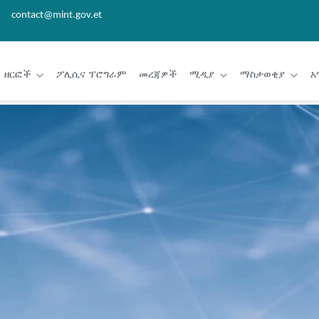
contact@mint.gov.et
ዘርፎች
ፖሊሲና ፕሮግራም
መረጃዎች
ሚዲያ
ማስታወቂያ
አ