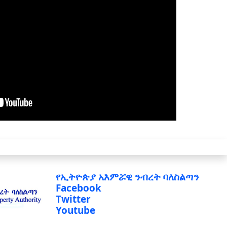
የኢትዮጵያ አእምሯዊ ንብረት ባለስልጣን
Facebook
Twitter
Youtube