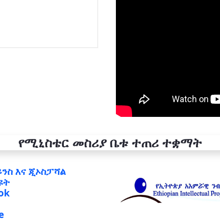
የሚኒስቴር መስሪያ ቤቱ ተጠሪ ተቋማት
ይንስ እና ጂኦስፓሻል
ዩት
ok
e