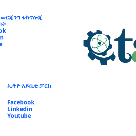
ኢመርጂንግ ቴክኖሎጂ
ዩት
ok
in
e
ኢትዮ አይሲቲ ፓርክ
Facebook
Linkedin
Youtube