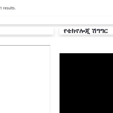
1 results.
የቴክኖሎጂ ሽግግር