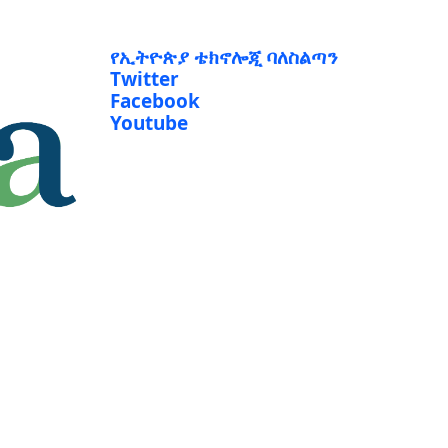
የኢትዮጵያ ቴክኖሎጂ ባለስልጣን
Twitter
Facebook
Youtube