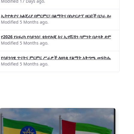
Modified 17 Days ago.
ኢትዮጵያና አልጄሪያ በምርምር፣ በልማትና በስታርታፕ ዘርፎች በጋራ ለመስራት መከሩ፡፡
Modified 5 Months ago.
የ2026 የአፍሪካ የሳይንስ፣ ቴክኖሎጂ እና ኢኖቬሽን ሳምንት በታላቅ ድምቀት ተጠናቀቀ
Modified 5 Months ago.
የሳይንሳዊ ጥናትና ምርምር ሥራዎች ለዘላቂ የልማት አቅጣጫ መፍትሔ ጠቋሚ መሆና
Modified 5 Months ago.