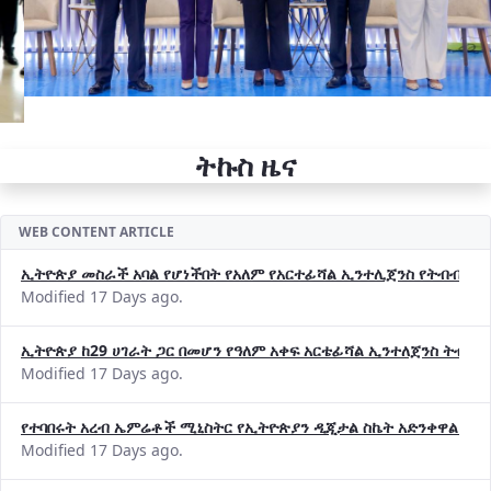
ትኩስ ዜና
WEB CONTENT ARTICLE
ኢትዮጵያ መስራች አባል የሆነችበት የአለም የአርተፊሻል ኢንተሊጀንስ የትብብር ድርጅት (
Modified 17 Days ago.
ኢትዮጵያ ከ29 ሀገራት ጋር በመሆን የዓለም አቀፍ አርቴፊሻል ኢንተለጀንስ ትብብ
Modified 17 Days ago.
የተባበሩት አረብ ኤምሬቶች ሚኒስትር የኢትዮጵያን ዲጂታል ስኬት አድንቀዋል —የ
Modified 17 Days ago.
የኢኖቬሽንና ቴክኖሎጂ ሚኒስቴር የ2018 በጀት ዓመት የዕቅድ አፈጻጸምና የቀጣይ 