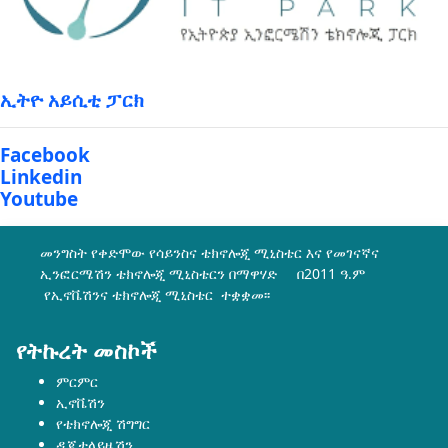
ኢትዮ አይሲቲ ፓርክ
Facebook
Linkedin
Youtube
መንግስት የቀድሞው የሳይንስና ቴክኖሎጂ ሚኒስቴር እና የመገናኛና
ኢንፎርሜሽን ቴክኖሎጂ ሚኒስቴርን በማዋሃድ በ2011 ዓ.ም
የኢኖቬሽንና ቴክኖሎጂ ሚኒስቴር ተቋቋመ፡፡
የትኩረት መስኮች
ምርምር
ኢኖቬሽን
የቴክኖሎጂ ሽግግር
ዲጂታላይዜሽን