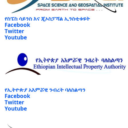
የስፔስ ሳይንስ እና ጂኦስፓሻል ኢንስቲቱዩት
Facebook
Twitter
Youtube
የኢትዮጵያ አእምሯዊ ንብረት ባለስልጣን
Facebook
Twitter
Youtube