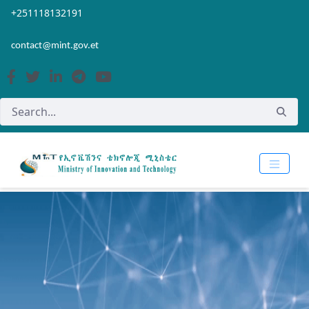
Skip to Main Content
Open Accessibility Menu
+251118132191
contact@mint.gov.et