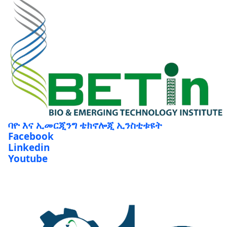
ባዮ እና ኢመርጂንግ ቴክኖሎጂ ኢንስቲቱዩት
Facebook
Linkedin
Youtube