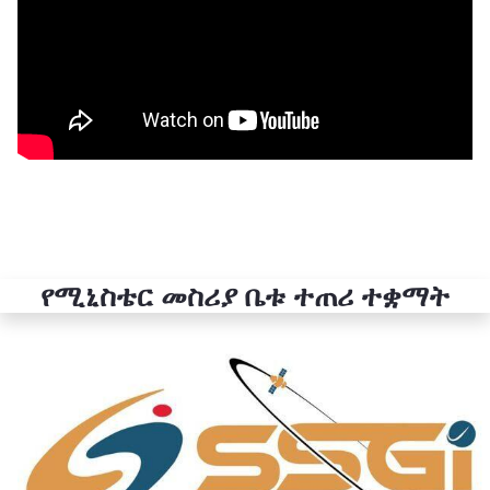
የሚኒስቴር መስሪያ ቤቱ ተጠሪ ተቋማት