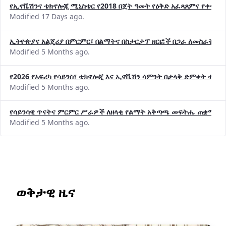
Modified 17 Days ago.
ኢትዮጵያና አልጄሪያ በምርምር፣ በልማትና በስታርታፕ ዘርፎች በጋራ ለመስራት መከሩ
Modified 5 Months ago.
የ2026 የአፍሪካ የሳይንስ፣ ቴክኖሎጂ እና ኢኖቬሽን ሳምንት በታላቅ ድምቀት ተጠና
Modified 5 Months ago.
የሳይንሳዊ ጥናትና ምርምር ሥራዎች ለዘላቂ የልማት አቅጣጫ መፍትሔ ጠቋሚ መ
Modified 5 Months ago.
ወቅታዊ ዜና