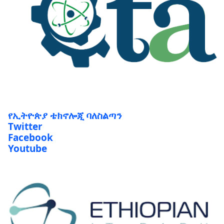
የኢትዮጵያ ቴክኖሎጂ ባለስልጣን
Twitter
Facebook
Youtube