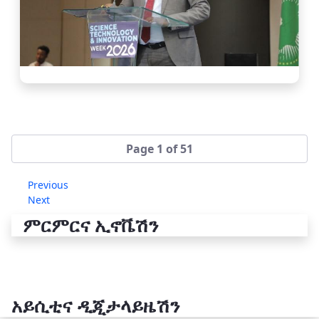
Page 1 of 51
Previous
Next
ምርምርና ኢኖቬሽን
አይሲቲና ዲጂታላይዜሽን
የቴክኖሎጂ ሽግግር