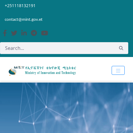
Skip to Main Content
Open Accessibility Menu
+251118132191
contact@mint.gov.et