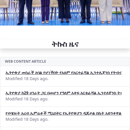
ትኩስ ዜና
WEB CONTENT ARTICLE
ኢትዮጵያ መስራች አባል የሆነችበት የአለም የአርተፊሻል ኢንተሊጀንስ የትብብር ድርጅት (
Modified 18 Days ago.
ኢትዮጵያ ከ29 ሀገራት ጋር በመሆን የዓለም አቀፍ አርቴፊሻል ኢንተለጀንስ ትብብ
Modified 18 Days ago.
የተባበሩት አረብ ኤምሬቶች ሚኒስትር የኢትዮጵያን ዲጂታል ስኬት አድንቀዋል —የ
Modified 18 Days ago.
የኢኖቬሽንና ቴክኖሎጂ ሚኒስቴር የ2018 በጀት ዓመት የዕቅድ አፈጻጸምና የቀጣይ 