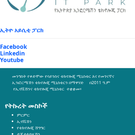
ኢትዮ አይሲቲ ፓርክ
Facebook
Linkedin
Youtube
መንግስት የቀድሞው የሳይንስና ቴክኖሎጂ ሚኒስቴር እና የመገናኛና
ኢንፎርሜሽን ቴክኖሎጂ ሚኒስቴርን በማዋሃድ በ2011 ዓ.ም
የኢኖቬሽንና ቴክኖሎጂ ሚኒስቴር ተቋቋመ፡፡
የትኩረት መስኮች
ምርምር
ኢኖቬሽን
የቴክኖሎጂ ሽግግር
ዲጂታላይዜሽን