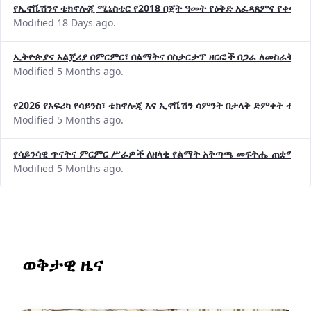
Modified 18 Days ago.
ኢትዮጵያና አልጄሪያ በምርምር፣ በልማትና በስታርታፕ ዘርፎች በጋራ ለመስራት መከሩ
Modified 5 Months ago.
የ2026 የአፍሪካ የሳይንስ፣ ቴክኖሎጂ እና ኢኖቬሽን ሳምንት በታላቅ ድምቀት ተጠና
Modified 5 Months ago.
የሳይንሳዊ ጥናትና ምርምር ሥራዎች ለዘላቂ የልማት አቅጣጫ መፍትሔ ጠቋሚ መ
Modified 5 Months ago.
ወቅታዊ ዜና