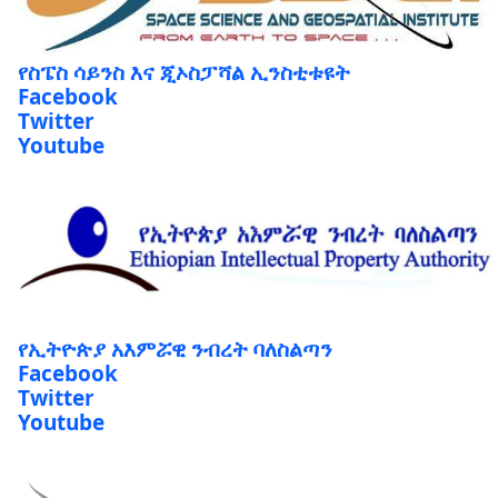
የስፔስ ሳይንስ እና ጂኦስፓሻል ኢንስቲቱዩት
Facebook
Twitter
Youtube
የኢትዮጵያ አእምሯዊ ንብረት ባለስልጣን
Facebook
Twitter
Youtube