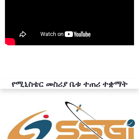
የሚኒስቴር መስሪያ ቤቱ ተጠሪ ተቋማት