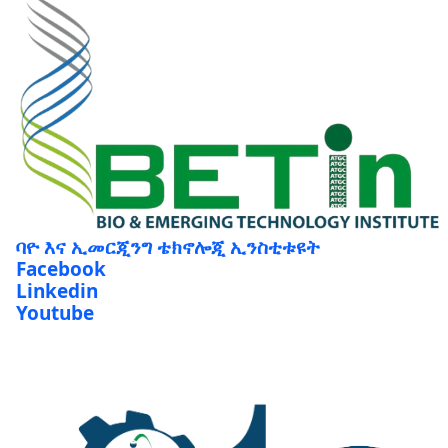
ባዮ እና ኢመርጂንግ ቴክኖሎጂ ኢንስቲቱዩት
Facebook
Linkedin
Youtube