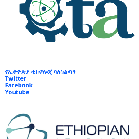
የኢትዮጵያ ቴክኖሎጂ ባለስልጣን
Twitter
Facebook
Youtube