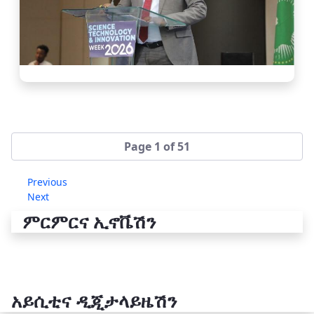
Page 1 of 51
Previous
Next
ምርምርና ኢኖቬሽን
አይሲቲና ዲጂታላይዜሽን
የቴክኖሎጂ ሽግግር