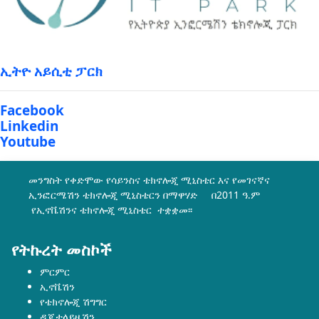
ኢትዮ አይሲቲ ፓርክ
Facebook
Linkedin
Youtube
መንግስት የቀድሞው የሳይንስና ቴክኖሎጂ ሚኒስቴር እና የመገናኛና
ኢንፎርሜሽን ቴክኖሎጂ ሚኒስቴርን በማዋሃድ በ2011 ዓ.ም
የኢኖቬሽንና ቴክኖሎጂ ሚኒስቴር ተቋቋመ፡፡
የትኩረት መስኮች
ምርምር
ኢኖቬሽን
የቴክኖሎጂ ሽግግር
ዲጂታላይዜሽን