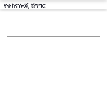
የቴክኖሎጂ ሽግግር