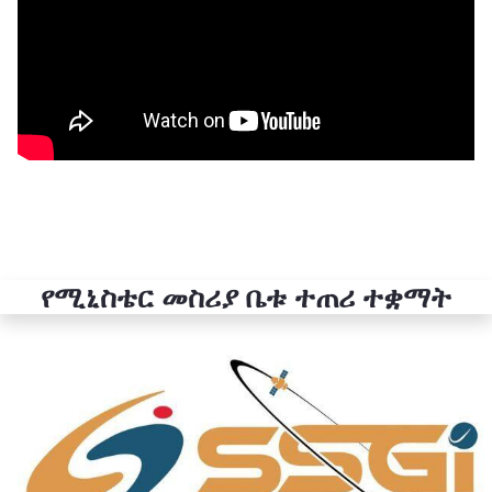
የሚኒስቴር መስሪያ ቤቱ ተጠሪ ተቋማት