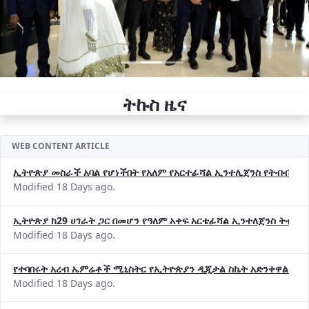
ትኩስ ዜና
WEB CONTENT ARTICLE
ኢትዮጵያ መስራች አባል የሆነችበት የአለም የአርተፊሻል ኢንተሊጀንስ የትብብር ድርጅት (
Modified 18 Days ago.
ኢትዮጵያ ከ29 ሀገራት ጋር በመሆን የዓለም አቀፍ አርቴፊሻል ኢንተለጀንስ ትብብ
Modified 18 Days ago.
የተባበሩት አረብ ኤምሬቶች ሚኒስትር የኢትዮጵያን ዲጂታል ስኬት አድንቀዋል —የ
Modified 18 Days ago.