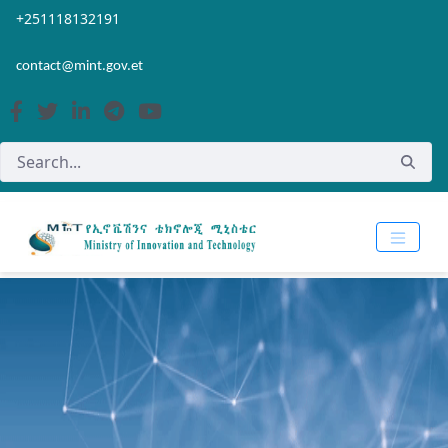
Skip to Main Content
Open Accessibility Menu
+251118132191
contact@mint.gov.et