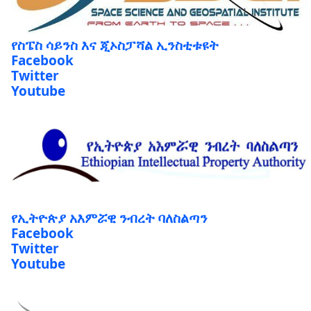
የስፔስ ሳይንስ እና ጂኦስፓሻል ኢንስቲቱዩት
Facebook
Twitter
Youtube
የኢትዮጵያ አእምሯዊ ንብረት ባለስልጣን
Facebook
Twitter
Youtube