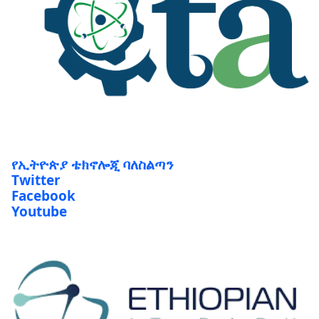
የኢትዮጵያ ቴክኖሎጂ ባለስልጣን
Twitter
Facebook
Youtube