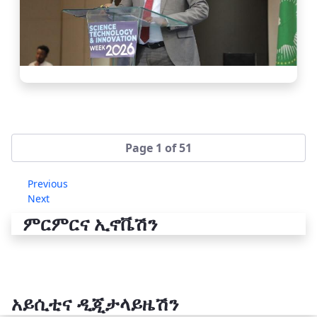
Page 1 of 51
Previous
Next
ምርምርና ኢኖቬሽን
አይሲቲና ዲጂታላይዜሽን