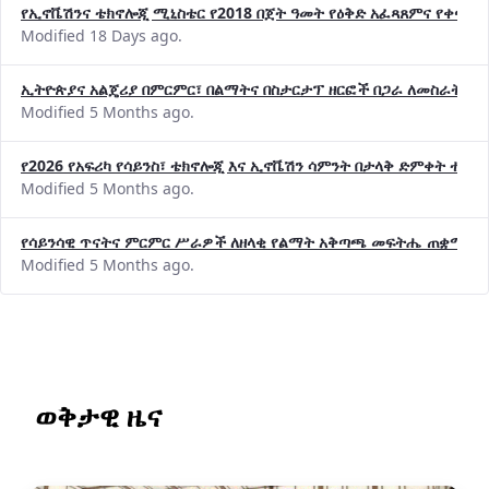
የኢኖቬሽንና ቴክኖሎጂ ሚኒስቴር የ2018 በጀት ዓመት የዕቅድ አፈጻጸምና የቀጣይ 
Modified 18 Days ago.
ኢትዮጵያና አልጄሪያ በምርምር፣ በልማትና በስታርታፕ ዘርፎች በጋራ ለመስራት መከሩ
Modified 5 Months ago.
የ2026 የአፍሪካ የሳይንስ፣ ቴክኖሎጂ እና ኢኖቬሽን ሳምንት በታላቅ ድምቀት ተጠና
Modified 5 Months ago.
የሳይንሳዊ ጥናትና ምርምር ሥራዎች ለዘላቂ የልማት አቅጣጫ መፍትሔ ጠቋሚ መ
Modified 5 Months ago.
ወቅታዊ ዜና