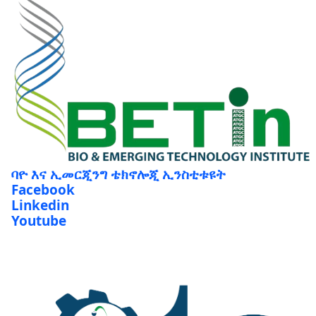
ባዮ እና ኢመርጂንግ ቴክኖሎጂ ኢንስቲቱዩት
Facebook
Linkedin
Youtube