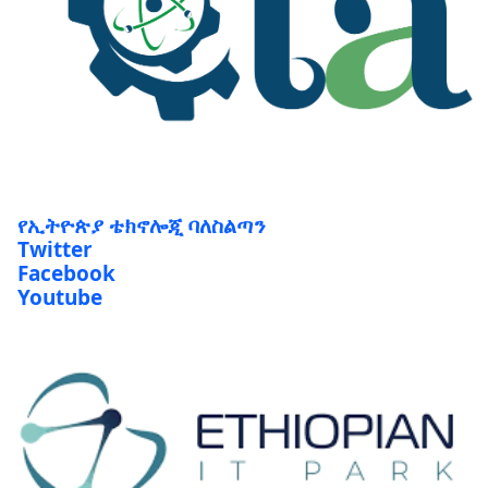
የኢትዮጵያ ቴክኖሎጂ ባለስልጣን
Twitter
Facebook
Youtube