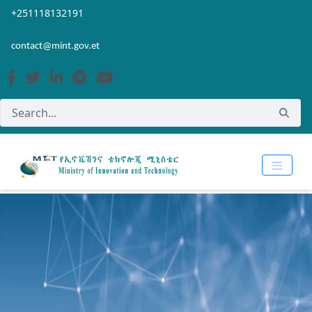
Skip to Main Content
Open Accessibility Menu
+251118132191
contact@mint.gov.et