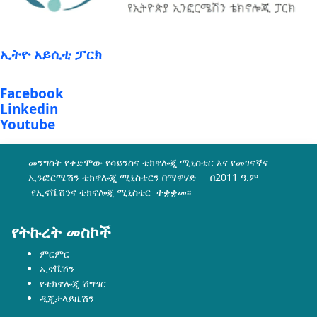
ኢትዮ አይሲቲ ፓርክ
Facebook
Linkedin
Youtube
መንግስት የቀድሞው የሳይንስና ቴክኖሎጂ ሚኒስቴር እና የመገናኛና
ኢንፎርሜሽን ቴክኖሎጂ ሚኒስቴርን በማዋሃድ በ2011 ዓ.ም
የኢኖቬሽንና ቴክኖሎጂ ሚኒስቴር ተቋቋመ፡፡
የትኩረት መስኮች
ምርምር
ኢኖቬሽን
የቴክኖሎጂ ሽግግር
ዲጂታላይዜሽን