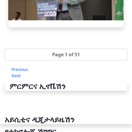
Page 1 of 51
Previous
Next
ምርምርና ኢኖቬሽን
አይሲቲና ዲጂታላይዜሽን
የቴክኖሎጂ ሽግግር