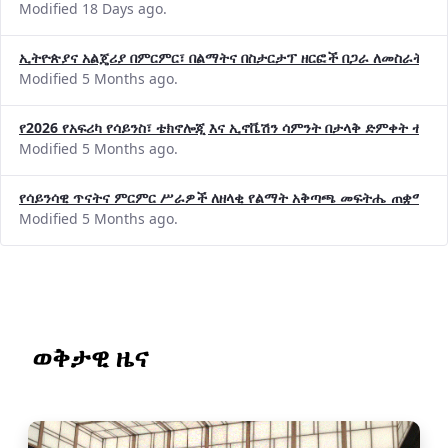
Modified 18 Days ago.
ኢትዮጵያና አልጄሪያ በምርምር፣ በልማትና በስታርታፕ ዘርፎች በጋራ ለመስራት መከሩ
Modified 5 Months ago.
የ2026 የአፍሪካ የሳይንስ፣ ቴክኖሎጂ እና ኢኖቬሽን ሳምንት በታላቅ ድምቀት ተጠና
Modified 5 Months ago.
የሳይንሳዊ ጥናትና ምርምር ሥራዎች ለዘላቂ የልማት አቅጣጫ መፍትሔ ጠቋሚ መ
Modified 5 Months ago.
ወቅታዊ ዜና