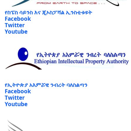
የስፔስ ሳይንስ እና ጂኦስፓሻል ኢንስቲቱዩት
Facebook
Twitter
Youtube
የኢትዮጵያ አእምሯዊ ንብረት ባለስልጣን
Facebook
Twitter
Youtube