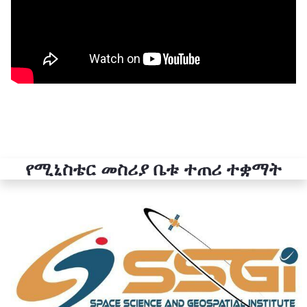
የሚኒስቴር መስሪያ ቤቱ ተጠሪ ተቋማት