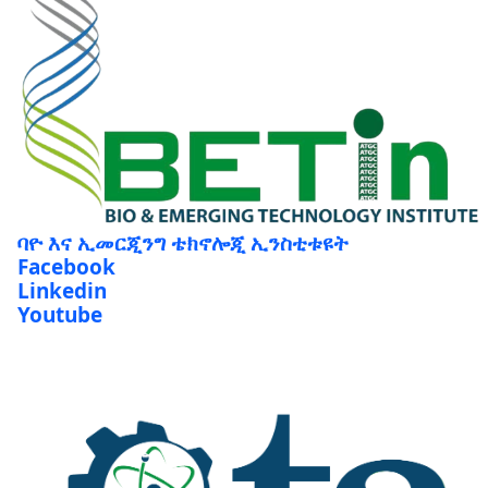
ባዮ እና ኢመርጂንግ ቴክኖሎጂ ኢንስቲቱዩት
Facebook
Linkedin
Youtube