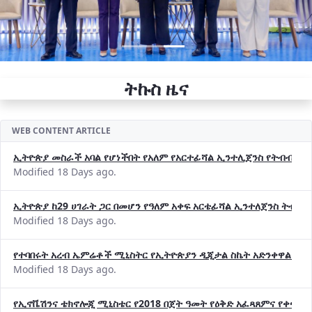
ትኩስ ዜና
WEB CONTENT ARTICLE
ኢትዮጵያ መስራች አባል የሆነችበት የአለም የአርተፊሻል ኢንተሊጀንስ የትብብር ድርጅት (
Modified 18 Days ago.
ኢትዮጵያ ከ29 ሀገራት ጋር በመሆን የዓለም አቀፍ አርቴፊሻል ኢንተለጀንስ ትብብ
Modified 18 Days ago.
የተባበሩት አረብ ኤምሬቶች ሚኒስትር የኢትዮጵያን ዲጂታል ስኬት አድንቀዋል —የ
Modified 18 Days ago.
የኢኖቬሽንና ቴክኖሎጂ ሚኒስቴር የ2018 በጀት ዓመት የዕቅድ አፈጻጸምና የቀጣይ 