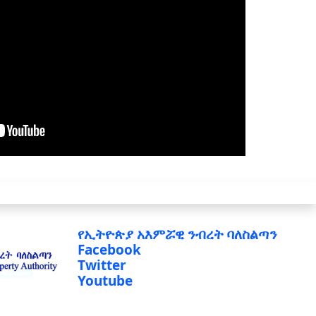
የኢትዮጵያ አእምሯዊ ንብረት ባለስልጣን
Facebook
Twitter
Youtube