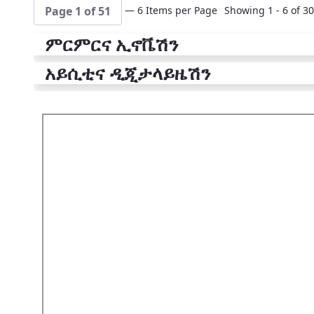
— 6 Items per Page
Showing 1 - 6 of 30
Page 1 of 51
ምርምርና ኢኖቬሽን
አይሲቲና ዲጂታላይዜሽን