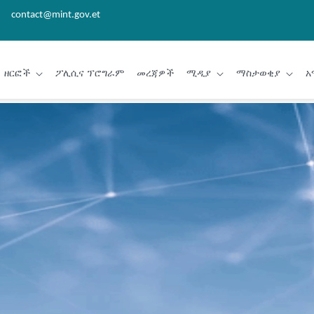
contact@mint.gov.et
ዘርፎች
ፖሊሲና ፕሮግራም
መረጃዎች
ሚዲያ
ማስታወቂያ
አ