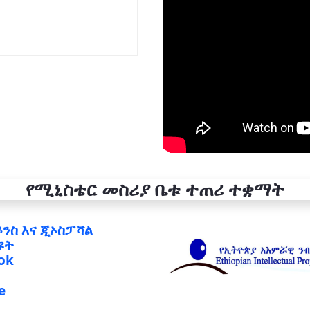
የሚኒስቴር መስሪያ ቤቱ ተጠሪ ተቋማት
ይንስ እና ጂኦስፓሻል
ዩት
ok
e