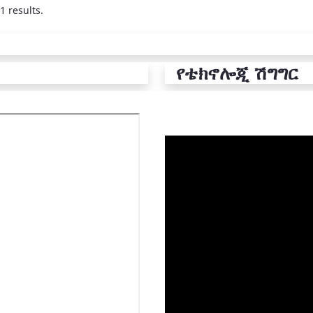
1 results.
የቴክኖሎጂ ሽግግር