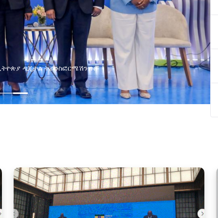
በኢትዮጵያ ዲጂታል ትራንስፎርሜሽን ጉዞ