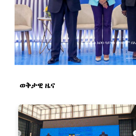
በአዲስ አበባ ሳይንስ ሙዚየም 
ወቅታዊ ዜና