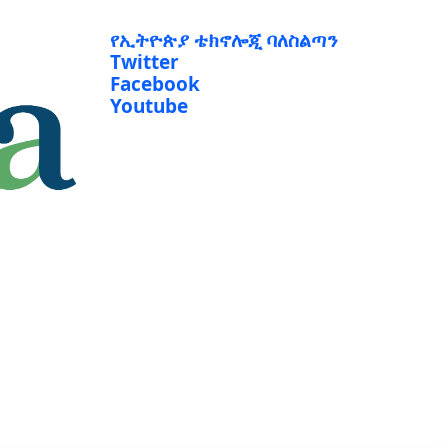
የኢትዮጵያ ቴክኖሎጂ ባለስልጣን
Twitter
Facebook
Youtube