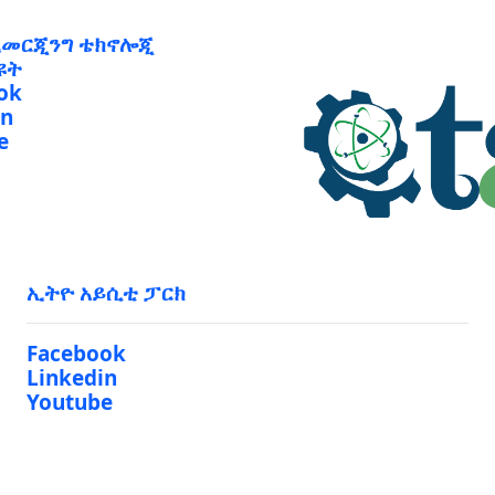
ኢመርጂንግ ቴክኖሎጂ
ዩት
ok
in
e
ኢትዮ አይሲቲ ፓርክ
Facebook
Linkedin
Youtube