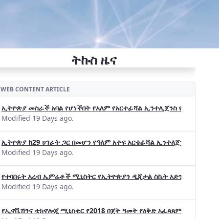
ትኩስ ዜና
WEB CONTENT ARTICLE
ኢትዮጵያ መስራች አባል የሆነችበት የአለም የአርተፊሻል ኢንተሊጀንስ የትብብር ድርጅት (Wo
Modified 19 Days ago.
ኢትዮጵያ ከ29 ሀገራት ጋር በመሆን የዓለም አቀፍ አርቴፊሻል ኢንተለጀንስ ትብብር 
Modified 19 Days ago.
የተባበሩት አረብ ኤምሬቶች ሚኒስትር የኢትዮጵያን ዲጂታል ስኬት አድንቀዋል —የኢት
Modified 19 Days ago.
የኢኖቬሽንና ቴክኖሎጂ ሚኒስቴር የ2018 በጀት ዓመት የዕቅድ አፈጻጸምና የቀጣይ አቅ