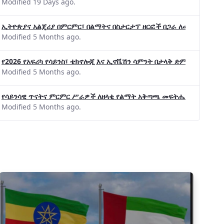
Modified 19 Days ago.
ኢትዮጵያና አልጄሪያ በምርምር፣ በልማትና በስታርታፕ ዘርፎች በጋራ ለመስራት መከሩ፡፡
Modified 5 Months ago.
የ2026 የአፍሪካ የሳይንስ፣ ቴክኖሎጂ እና ኢኖቬሽን ሳምንት በታላቅ ድምቀት ተጠናቀቀ
Modified 5 Months ago.
የሳይንሳዊ ጥናትና ምርምር ሥራዎች ለዘላቂ የልማት አቅጣጫ መፍትሔ ጠቋሚ መሆና
Modified 5 Months ago.