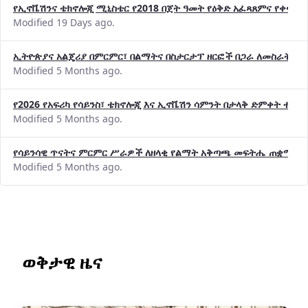
Modified 19 Days ago.
ኢትዮጵያና አልጄሪያ በምርምር፣ በልማትና በስታርታፕ ዘርፎች በጋራ ለመስራት መከሩ
Modified 5 Months ago.
የ2026 የአፍሪካ የሳይንስ፣ ቴክኖሎጂ እና ኢኖቬሽን ሳምንት በታላቅ ድምቀት ተጠና
Modified 5 Months ago.
የሳይንሳዊ ጥናትና ምርምር ሥራዎች ለዘላቂ የልማት አቅጣጫ መፍትሔ ጠቋሚ መ
Modified 5 Months ago.
ወቅታዊ ዜና