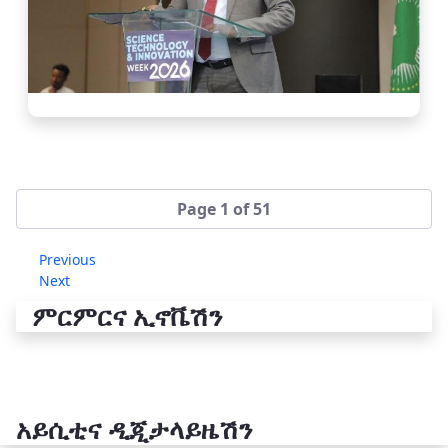
Page 1 of 51
Previous
Next
ምርምርና ኢኖቬሽን
አይሲቲና ዲጂታላይዜሽን
የቴክኖሎጂ ሽግግር