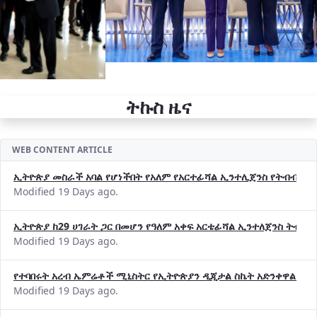
ትኩስ ዜና
WEB CONTENT ARTICLE
ኢትዮጵያ መስራች አባል የሆነችበት የአለም የአርተፊሻል ኢንተሊጀንስ የትብብር ድርጅት (
Modified 19 Days ago.
ኢትዮጵያ ከ29 ሀገራት ጋር በመሆን የዓለም አቀፍ አርቴፊሻል ኢንተለጀንስ ትብብ
Modified 19 Days ago.
የተባበሩት አረብ ኤምሬቶች ሚኒስትር የኢትዮጵያን ዲጂታል ስኬት አድንቀዋል —የ
Modified 19 Days ago.
የኢኖቬሽንና ቴክኖሎጂ ሚኒስቴር የ2018 በጀት ዓመት የዕቅድ አፈጻጸምና የቀጣይ 