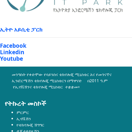
ኢትዮ አይሲቲ ፓርክ
Facebook
Linkedin
Youtube
መንግስት የቀድሞው የሳይንስና ቴክኖሎጂ ሚኒስቴር እና የመገናኛና
ኢንፎርሜሽን ቴክኖሎጂ ሚኒስቴርን በማዋሃድ በ2011 ዓ.ም
የኢኖቬሽንና ቴክኖሎጂ ሚኒስቴር ተቋቋመ፡፡
የትኩረት መስኮች
ምርምር
ኢኖቬሽን
የቴክኖሎጂ ሽግግር
ዲጂታላይዜሽን