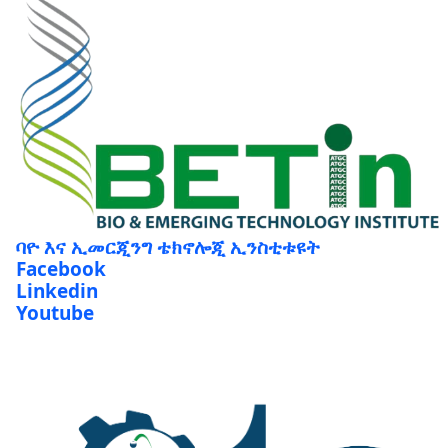
ባዮ እና ኢመርጂንግ ቴክኖሎጂ ኢንስቲቱዩት
Facebook
Linkedin
Youtube