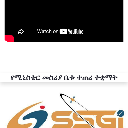
የሚኒስቴር መስሪያ ቤቱ ተጠሪ ተቋማት