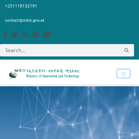
Skip to Main Content
Open Accessibility Menu
+251118132191
contact@mint.gov.et