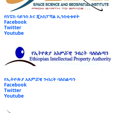
የስፔስ ሳይንስ እና ጂኦስፓሻል ኢንስቲቱዩት
Facebook
Twitter
Youtube
የኢትዮጵያ አእምሯዊ ንብረት ባለስልጣን
Facebook
Twitter
Youtube