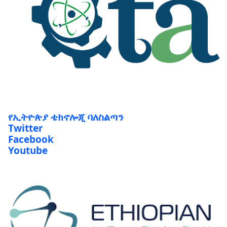
የኢትዮጵያ ቴክኖሎጂ ባለስልጣን
Twitter
Facebook
Youtube