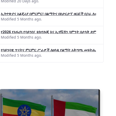
Modified 20 Days ago.
ኢትዮጵያና አልጄሪያ በምርምር፣ በልማትና በስታርታፕ ዘርፎች በጋራ ለመስራት መከሩ፡፡
Modified 5 Months ago.
የ2026 የአፍሪካ የሳይንስ፣ ቴክኖሎጂ እና ኢኖቬሽን ሳምንት በታላቅ ድምቀት ተጠናቀቀ
Modified 5 Months ago.
የሳይንሳዊ ጥናትና ምርምር ሥራዎች ለዘላቂ የልማት አቅጣጫ መፍትሔ ጠቋሚ መሆና
Modified 5 Months ago.