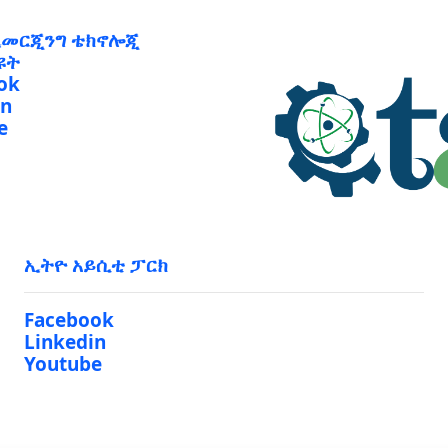
ኢመርጂንግ ቴክኖሎጂ
ዩት
ok
in
e
ኢትዮ አይሲቲ ፓርክ
Facebook
Linkedin
Youtube