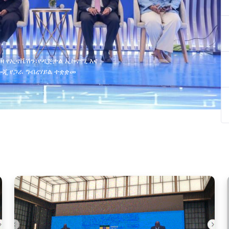
ያዘ የኢኖቬሽን፣የዲጅታል ኢኮኖሚ እና
ጂ የጋራ ግብረሃይል ተቋቋመ