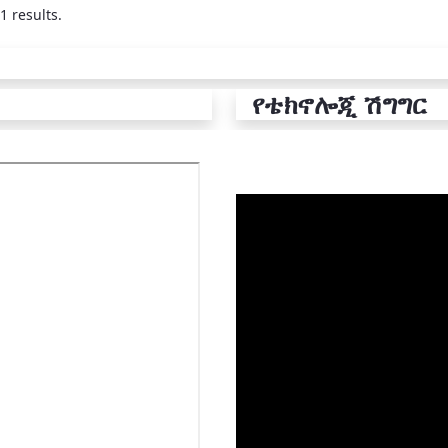
1 results.
የቴክኖሎጂ ሽግግር