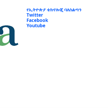
የኢትዮጵያ ቴክኖሎጂ ባለስልጣን
Twitter
Facebook
Youtube