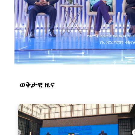
የልማት አጋሮች በአባልነት የየ
የኢንፎርሜሽን ቴክኖሎ
ወቅታዊ ዜና