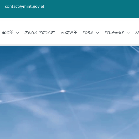
contact@mint.gov.et
ዘርፎች
ፖሊሲና ፕሮግራም
መረጃዎች
ሚዲያ
ማስታወቂያ
አ