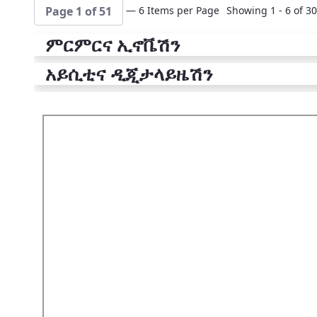
— 6 Items per Page
Showing 1 - 6 of 30
Page 1 of 51
ምርምርና ኢኖቬሽን
አይሲቲና ዲጂታላይዜሽን