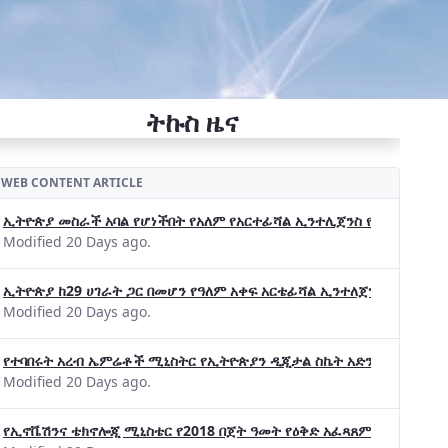
ትኩስ ዜና
WEB CONTENT ARTICLE
ኢትዮጵያ መስራች አባል የሆነችበት የአለም የአርተፊሻል ኢንተሊጀንስ የትብብር ድርጅት (Wo
Modified 20 Days ago.
ኢትዮጵያ ከ29 ሀገራት ጋር በመሆን የዓለም አቀፍ አርቴፊሻል ኢንተለጀንስ ትብብር 
Modified 20 Days ago.
የተባበሩት አረብ ኤምሬቶች ሚኒስትር የኢትዮጵያን ዲጂታል ስኬት አድንቀዋል —የኢት
Modified 20 Days ago.
የኢኖቬሽንና ቴክኖሎጂ ሚኒስቴር የ2018 በጀት ዓመት የዕቅድ አፈጻጸምና የቀጣይ አቅ