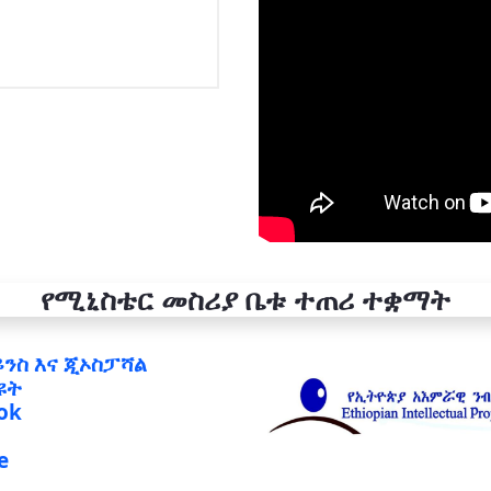
የሚኒስቴር መስሪያ ቤቱ ተጠሪ ተቋማት
ይንስ እና ጂኦስፓሻል
ዩት
ok
e