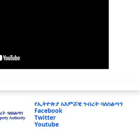
የኢትዮጵያ አእምሯዊ ንብረት ባለስልጣን
Facebook
Twitter
Youtube