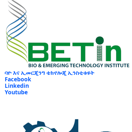
ባዮ እና ኢመርጂንግ ቴክኖሎጂ ኢንስቲቱዩት
Facebook
Linkedin
Youtube