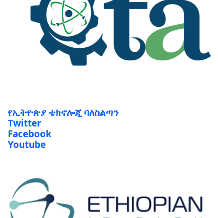
የኢትዮጵያ ቴክኖሎጂ ባለስልጣን
Twitter
Facebook
Youtube