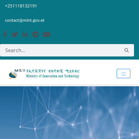
Skip to Main Content
Open Accessibility Menu
+251118132191
contact@mint.gov.et