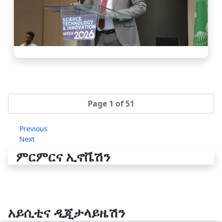
Page 1 of 51
Previous
Next
ምርምርና ኢኖቬሽን
አይሲቲና ዲጂታላይዜሽን