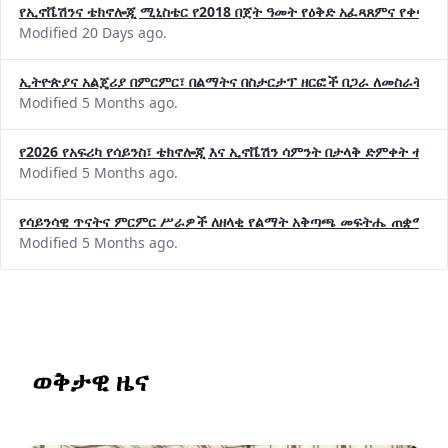
የኢኖቬሽንና ቴክኖሎጂ ሚኒስቴር የ2018 በጀት ዓመት የዕቅድ አፈጻጸምና የቀጣይ 
Modified 20 Days ago.
ኢትዮጵያና አልጄሪያ በምርምር፣ በልማትና በስታርታፕ ዘርፎች በጋራ ለመስራት መከሩ
Modified 5 Months ago.
የ2026 የአፍሪካ የሳይንስ፣ ቴክኖሎጂ እና ኢኖቬሽን ሳምንት በታላቅ ድምቀት ተጠና
Modified 5 Months ago.
የሳይንሳዊ ጥናትና ምርምር ሥራዎች ለዘላቂ የልማት አቅጣጫ መፍትሔ ጠቋሚ መ
Modified 5 Months ago.
ወቅታዊ ዜና