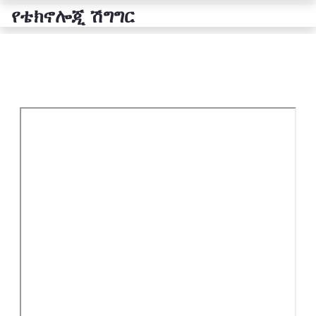
የቴክኖሎጂ ሽግግር