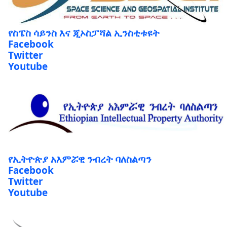
የስፔስ ሳይንስ እና ጂኦስፓሻል ኢንስቲቱዩት
Facebook
Twitter
Youtube
የኢትዮጵያ አእምሯዊ ንብረት ባለስልጣን
Facebook
Twitter
Youtube