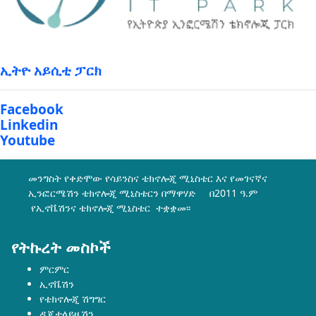
ኢትዮ አይሲቲ ፓርክ
Facebook
Linkedin
Youtube
መንግስት የቀድሞው የሳይንስና ቴክኖሎጂ ሚኒስቴር እና የመገናኛና
ኢንፎርሜሽን ቴክኖሎጂ ሚኒስቴርን በማዋሃድ በ2011 ዓ.ም
የኢኖቬሽንና ቴክኖሎጂ ሚኒስቴር ተቋቋመ፡፡
የትኩረት መስኮች
ምርምር
ኢኖቬሽን
የቴክኖሎጂ ሽግግር
ዲጂታላይዜሽን