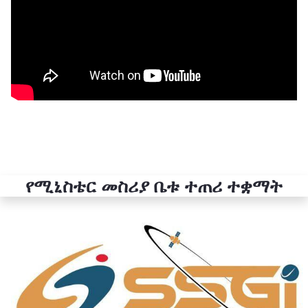
የሚኒስቴር መስሪያ ቤቱ ተጠሪ ተቋማት