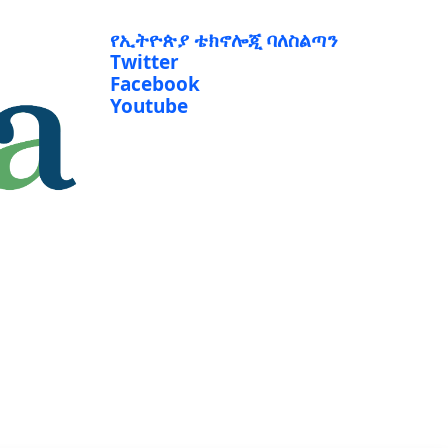
የኢትዮጵያ ቴክኖሎጂ ባለስልጣን
Twitter
Facebook
Youtube