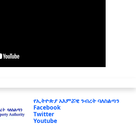
የኢትዮጵያ አእምሯዊ ንብረት ባለስልጣን
Facebook
Twitter
Youtube