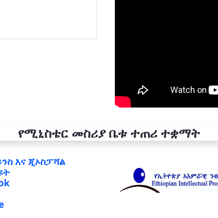
የሚኒስቴር መስሪያ ቤቱ ተጠሪ ተቋማት
ይንስ እና ጂኦስፓሻል
ዩት
ok
e