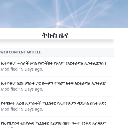
ትኩስ ዜና
WEB CONTENT ARTICLE
ኢትዮጵያ መስራች አባል የሆነችበት የአለም የአርተፊሻል ኢንተሊጀንስ የትብብር ድርጅት (Wo
Modified 19 Days ago.
ኢትዮጵያ ከ29 ሀገራት ጋር በመሆን የዓለም አቀፍ አርቴፊሻል ኢንተለጀንስ ትብብር 
Modified 19 Days ago.
የተባበሩት አረብ ኤምሬቶች ሚኒስትር የኢትዮጵያን ዲጂታል ስኬት አድንቀዋል —የኢት
Modified 19 Days ago.
የኢኖቬሽንና ቴክኖሎጂ ሚኒስቴር የ2018 በጀት ዓመት የዕቅድ አፈጻጸምና የቀጣይ አቅ