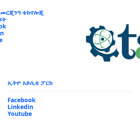
ኢመርጂንግ ቴክኖሎጂ
ዩት
ok
in
e
ኢትዮ አይሲቲ ፓርክ
Facebook
Linkedin
Youtube