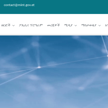
contact@mint.gov.et
ዘርፎች
ፖሊሲና ፕሮግራም
መረጃዎች
ሚዲያ
ማስታወቂያ
አ