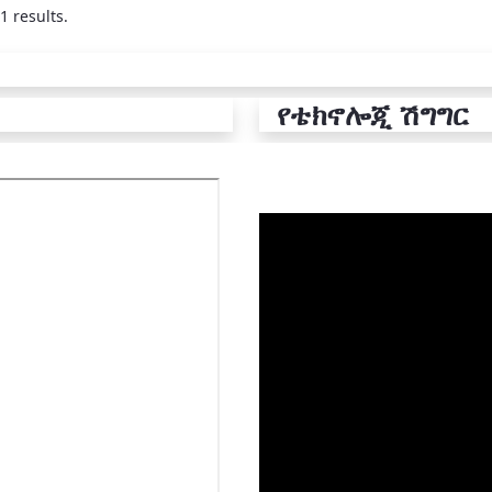
1 results.
የቴክኖሎጂ ሽግግር