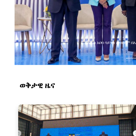
በአዲስ አበባ ሳይንስ ሙዚየም በኢትዮጵያ ዲጂታል ትራንስፎርሜሽን 
ወቅታዊ ዜና