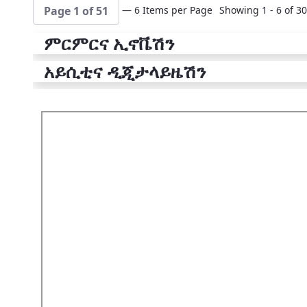
— 6 Items per Page
Showing 1 - 6 of 30
Page 1 of 51
ምርምርና ኢኖቬሽን
አይሲቲና ዲጂታላይዜሽን