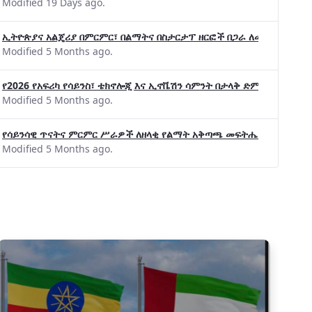
Modified 19 Days ago.
ኢትዮጵያና አልጄሪያ በምርምር፣ በልማትና በስታርታፕ ዘርፎች በጋራ ለመስራት መከሩ፡፡
Modified 5 Months ago.
የልማት አጋሮች በአባልነት የየያዘ የኢኖቬሽን፣የዲጅታል ኢኮኖሚ እና
የ2026 የአፍሪካ የሳይንስ፣ ቴክኖሎጂ እና ኢኖቬሽን ሳምንት በታላቅ ድምቀት ተጠናቀቀ
የኢንፎርሜሽን ቴክኖሎጂ የጋራ ግብረሃይል ተቋቋመ
Modified 5 Months ago.
የሳይንሳዊ ጥናትና ምርምር ሥራዎች ለዘላቂ የልማት አቅጣጫ መፍትሔ ጠቋሚ መሆና
Modified 5 Months ago.