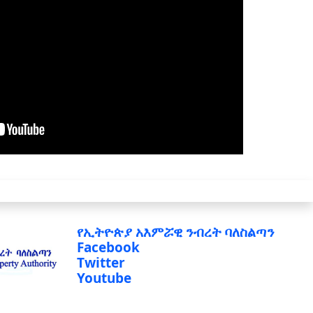
የኢትዮጵያ አእምሯዊ ንብረት ባለስልጣን
Facebook
Twitter
Youtube