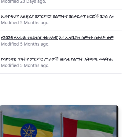
Modified 20 Days ago.
ኢትዮጵያና አልጄሪያ በምርምር፣ በልማትና በስታርታፕ ዘርፎች በጋራ ለመስራት መከሩ፡፡
Modified 5 Months ago.
የ2026 የአፍሪካ የሳይንስ፣ ቴክኖሎጂ እና ኢኖቬሽን ሳምንት በታላቅ ድምቀት ተጠናቀቀ
Modified 5 Months ago.
የሳይንሳዊ ጥናትና ምርምር ሥራዎች ለዘላቂ የልማት አቅጣጫ መፍትሔ ጠቋሚ መሆና
Modified 5 Months ago.