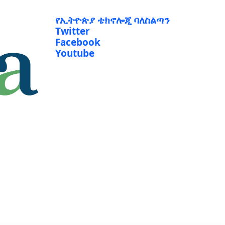
የኢትዮጵያ ቴክኖሎጂ ባለስልጣን
Twitter
Facebook
Youtube