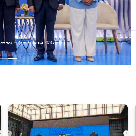
በኢትዮጵያ ዲጂታል ትራንስፎርሜሽን ጉዞ