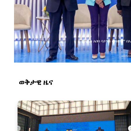
በአዲስ አበባ ሳይንስ ሙዚየም 
ወቅታዊ ዜና