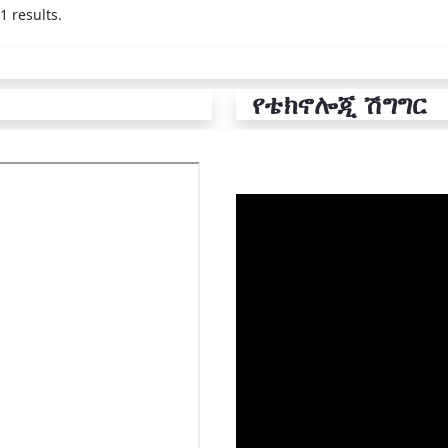
1 results.
የቴክኖሎጂ ሽግግር