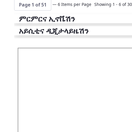
— 6 Items per Page
Showing 1 - 6 of 30
Page 1 of 51
ምርምርና ኢኖቬሽን
አይሲቲና ዲጂታላይዜሽን