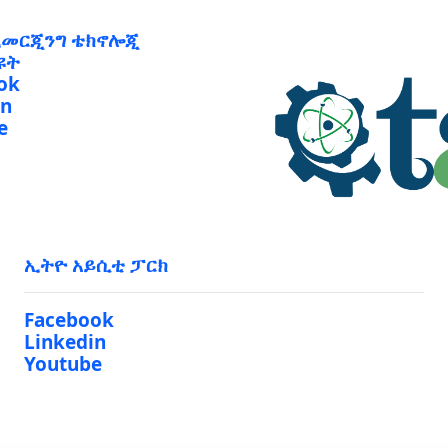
ኢመርጂንግ ቴክኖሎጂ
ዩት
ok
in
e
ኢትዮ አይሲቲ ፓርክ
Facebook
Linkedin
Youtube