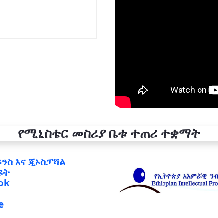
የሚኒስቴር መስሪያ ቤቱ ተጠሪ ተቋማት
ይንስ እና ጂኦስፓሻል
ዩት
ok
e