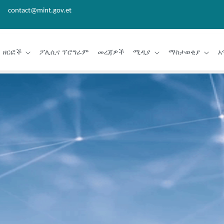
contact@mint.gov.et
ዘርፎች
ፖሊሲና ፕሮግራም
መረጃዎች
ሚዲያ
ማስታወቂያ
አ