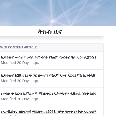
ትኩስ ዜና
WEB CONTENT ARTICLE
ኢትዮጵያ መስራች አባል የሆነችበት የአለም የአርተፊሻል ኢንተሊጀንስ የትብብር ድርጅት (Wo
Modified 20 Days ago.
ኢትዮጵያ ከ29 ሀገራት ጋር በመሆን የዓለም አቀፍ አርቴፊሻል ኢንተለጀንስ ትብብር 
Modified 20 Days ago.
የተባበሩት አረብ ኤምሬቶች ሚኒስትር የኢትዮጵያን ዲጂታል ስኬት አድንቀዋል —የኢት
Modified 20 Days ago.
የኢኖቬሽንና ቴክኖሎጂ ሚኒስቴር የ2018 በጀት ዓመት የዕቅድ አፈጻጸምና የቀጣይ አቅ