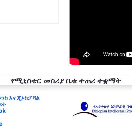
የሚኒስቴር መስሪያ ቤቱ ተጠሪ ተቋማት
ይንስ እና ጂኦስፓሻል
ዩት
ok
e