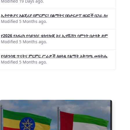
Modified 19 Days ago.
ኢትዮጵያና አልጄሪያ በምርምር፣ በልማትና በስታርታፕ ዘርፎች በጋራ ለመስራት መከሩ፡፡
Modified 5 Months ago.
የ2026 የአፍሪካ የሳይንስ፣ ቴክኖሎጂ እና ኢኖቬሽን ሳምንት በታላቅ ድምቀት ተጠናቀቀ
Modified 5 Months ago.
የሳይንሳዊ ጥናትና ምርምር ሥራዎች ለዘላቂ የልማት አቅጣጫ መፍትሔ ጠቋሚ መሆና
Modified 5 Months ago.