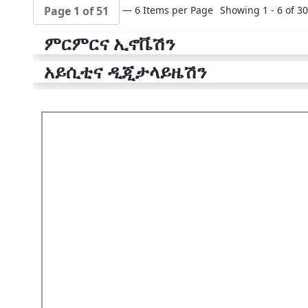
— 6 Items per Page
Showing 1 - 6 of 30
Page 1 of 51
ምርምርና ኢኖቬሽን
አይሲቲና ዲጂታላይዜሽን