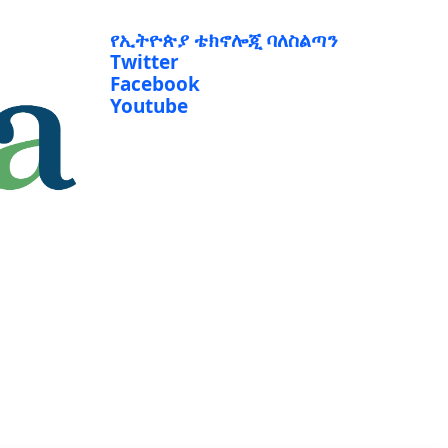
የኢትዮጵያ ቴክኖሎጂ ባለስልጣን
Twitter
Facebook
Youtube