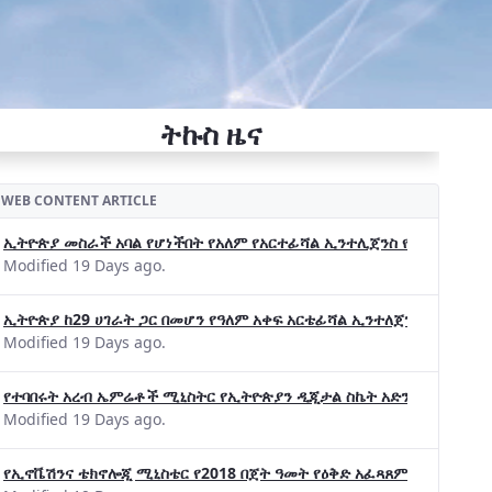
ትኩስ ዜና
WEB CONTENT ARTICLE
ኢትዮጵያ መስራች አባል የሆነችበት የአለም የአርተፊሻል ኢንተሊጀንስ የትብብር ድርጅት (Wo
Modified 19 Days ago.
ኢትዮጵያ ከ29 ሀገራት ጋር በመሆን የዓለም አቀፍ አርቴፊሻል ኢንተለጀንስ ትብብር 
Modified 19 Days ago.
የተባበሩት አረብ ኤምሬቶች ሚኒስትር የኢትዮጵያን ዲጂታል ስኬት አድንቀዋል —የኢት
Modified 19 Days ago.
የኢኖቬሽንና ቴክኖሎጂ ሚኒስቴር የ2018 በጀት ዓመት የዕቅድ አፈጻጸምና የቀጣይ አቅ