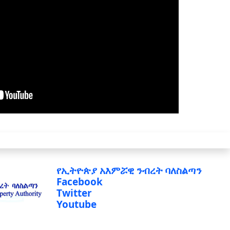
የኢትዮጵያ አእምሯዊ ንብረት ባለስልጣን
Facebook
Twitter
Youtube