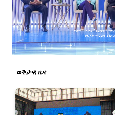
የልማት አጋሮች በአባልነት የየ
የኢንፎርሜሽን ቴክኖሎ
ወቅታዊ ዜና