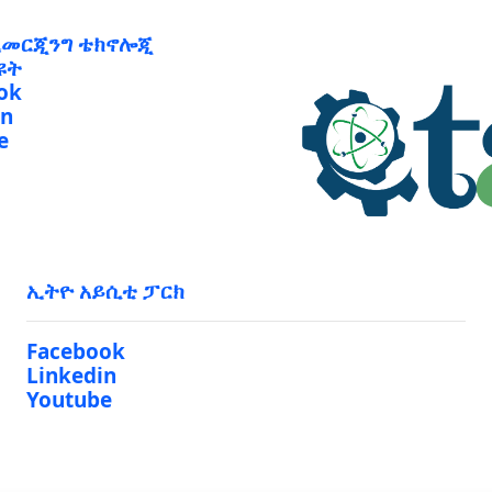
ኢመርጂንግ ቴክኖሎጂ
ዩት
ok
in
e
ኢትዮ አይሲቲ ፓርክ
Facebook
Linkedin
Youtube