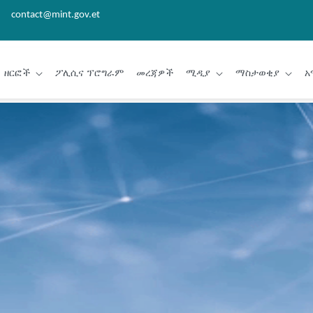
contact@mint.gov.et
ዘርፎች
ፖሊሲና ፕሮግራም
መረጃዎች
ሚዲያ
ማስታወቂያ
አ