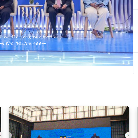
ያዘ የኢኖቬሽን፣የዲጅታል ኢኮኖሚ እና
ጂ የጋራ ግብረሃይል ተቋቋመ