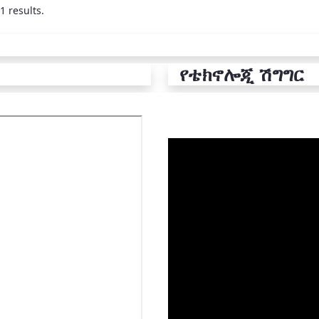
1 results.
የቴክኖሎጂ ሽግግር