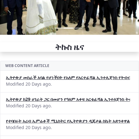
ትኩስ ዜና
WEB CONTENT ARTICLE
ኢትዮጵያ መስራች አባል የሆነችበት የአለም የአርተፊሻል ኢንተሊጀንስ የትብብር ድርጅት (
Modified 20 Days ago.
ኢትዮጵያ ከ29 ሀገራት ጋር በመሆን የዓለም አቀፍ አርቴፊሻል ኢንተለጀንስ ትብብ
Modified 20 Days ago.
የተባበሩት አረብ ኤምሬቶች ሚኒስትር የኢትዮጵያን ዲጂታል ስኬት አድንቀዋል —የ
Modified 20 Days ago.