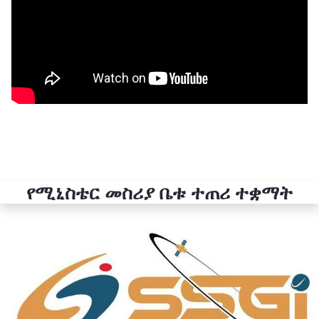
የሚኒስቴር መስሪያ ቤቱ ተጠሪ ተቋማት