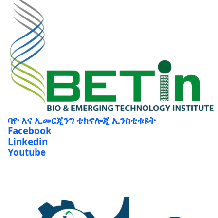
ባዮ እና ኢመርጂንግ ቴክኖሎጂ ኢንስቲቱዩት
Facebook
Linkedin
Youtube