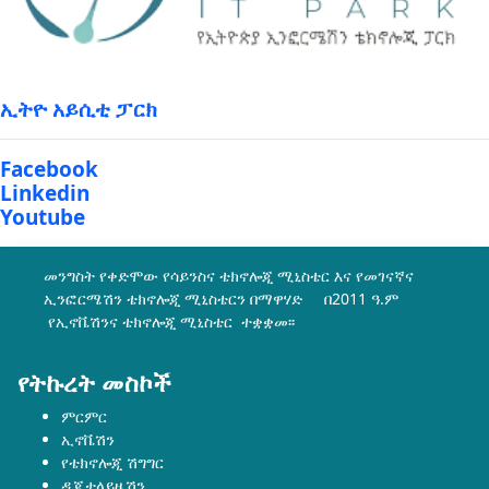
ኢትዮ አይሲቲ ፓርክ
Facebook
Linkedin
Youtube
መንግስት የቀድሞው የሳይንስና ቴክኖሎጂ ሚኒስቴር እና የመገናኛና
ኢንፎርሜሽን ቴክኖሎጂ ሚኒስቴርን በማዋሃድ በ2011 ዓ.ም
የኢኖቬሽንና ቴክኖሎጂ ሚኒስቴር ተቋቋመ፡፡
የትኩረት መስኮች
ምርምር
ኢኖቬሽን
የቴክኖሎጂ ሽግግር
ዲጂታላይዜሽን