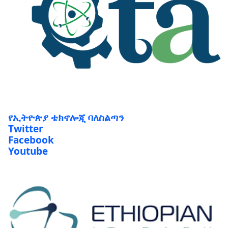
የኢትዮጵያ ቴክኖሎጂ ባለስልጣን
Twitter
Facebook
Youtube