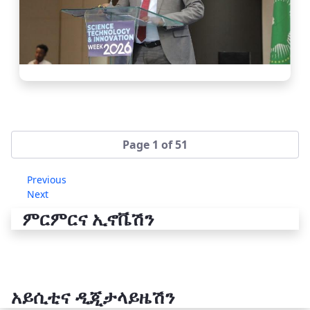
Page 1 of 51
Previous
Next
ምርምርና ኢኖቬሽን
አይሲቲና ዲጂታላይዜሽን