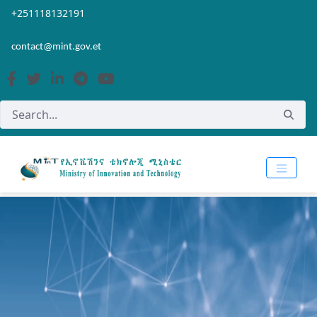
Skip to Main Content
Open Accessibility Menu
+251118132191
contact@mint.gov.et