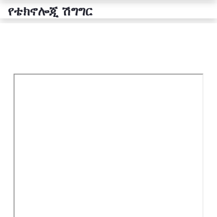
የቴክኖሎጂ ሽግግር