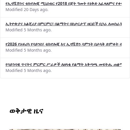
የኢኖቬሽንና ቴክኖሎጂ ሚኒስቴር የ2018 በጀት ዓመት የዕቅድ አፈጻጸምና የቀጣይ 
Modified 20 Days ago.
ኢትዮጵያና አልጄሪያ በምርምር፣ በልማትና በስታርታፕ ዘርፎች በጋራ ለመስራት መከሩ
Modified 5 Months ago.
የ2026 የአፍሪካ የሳይንስ፣ ቴክኖሎጂ እና ኢኖቬሽን ሳምንት በታላቅ ድምቀት ተጠና
Modified 5 Months ago.
የሳይንሳዊ ጥናትና ምርምር ሥራዎች ለዘላቂ የልማት አቅጣጫ መፍትሔ ጠቋሚ መ
Modified 5 Months ago.
ወቅታዊ ዜና