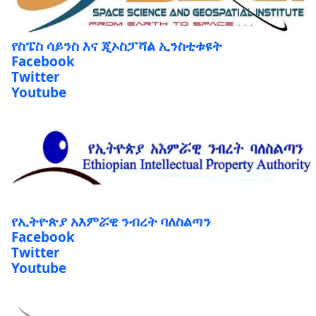
የስፔስ ሳይንስ እና ጂኦስፓሻል ኢንስቲቱዩት
Facebook
Twitter
Youtube
የኢትዮጵያ አእምሯዊ ንብረት ባለስልጣን
Facebook
Twitter
Youtube