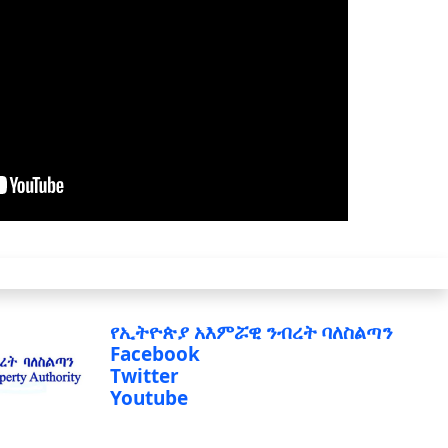
የኢትዮጵያ አእምሯዊ ንብረት ባለስልጣን
Facebook
Twitter
Youtube