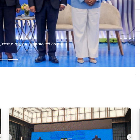
በኢትዮጵያ ዲጂታል ትራንስፎርሜሽን ጉዞ