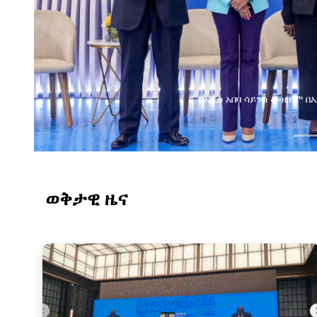
በአዲስ አበባ ሳይንስ ሙዚየም 
ወቅታዊ ዜና