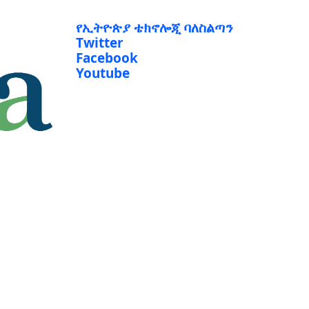
የኢትዮጵያ ቴክኖሎጂ ባለስልጣን
Twitter
Facebook
Youtube