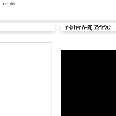
1 results.
የቴክኖሎጂ ሽግግር