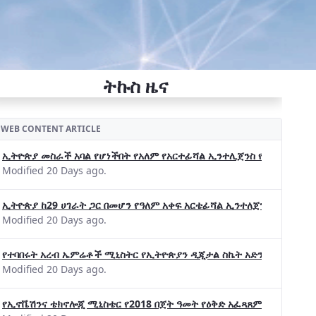
ትኩስ ዜና
WEB CONTENT ARTICLE
ኢትዮጵያ መስራች አባል የሆነችበት የአለም የአርተፊሻል ኢንተሊጀንስ የትብብር ድርጅት (Wo
Modified 20 Days ago.
ኢትዮጵያ ከ29 ሀገራት ጋር በመሆን የዓለም አቀፍ አርቴፊሻል ኢንተለጀንስ ትብብር 
Modified 20 Days ago.
የተባበሩት አረብ ኤምሬቶች ሚኒስትር የኢትዮጵያን ዲጂታል ስኬት አድንቀዋል —የኢት
Modified 20 Days ago.
የኢኖቬሽንና ቴክኖሎጂ ሚኒስቴር የ2018 በጀት ዓመት የዕቅድ አፈጻጸምና የቀጣይ አቅ