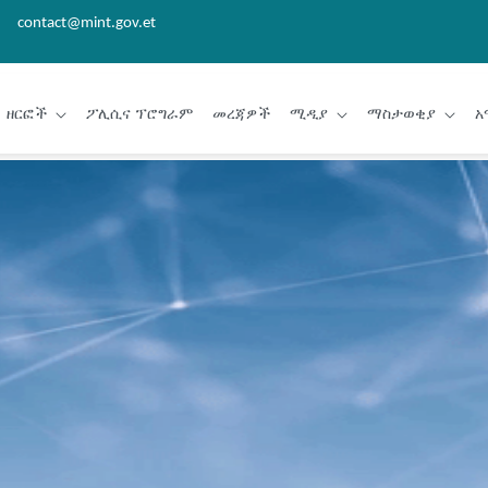
contact@mint.gov.et
ዘርፎች
ፖሊሲና ፕሮግራም
መረጃዎች
ሚዲያ
ማስታወቂያ
አ