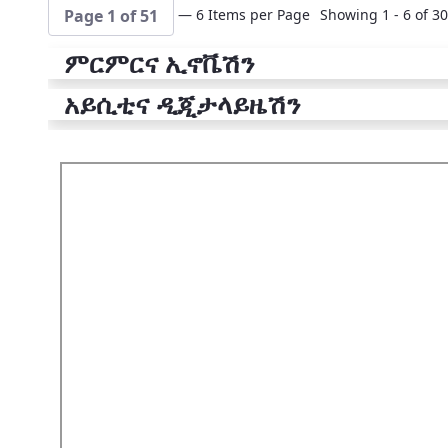
— 6 Items per Page
Showing 1 - 6 of 30
Page 1 of 51
ምርምርና ኢኖቬሽን
አይሲቲና ዲጂታላይዜሽን