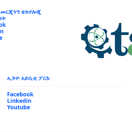
ኢመርጂንግ ቴክኖሎጂ
ዩት
ok
in
e
ኢትዮ አይሲቲ ፓርክ
Facebook
Linkedin
Youtube