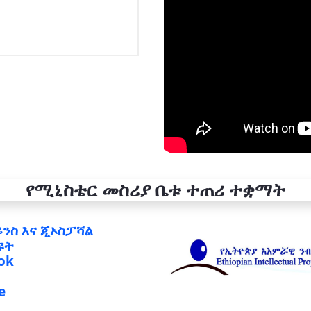
የሚኒስቴር መስሪያ ቤቱ ተጠሪ ተቋማት
ይንስ እና ጂኦስፓሻል
ዩት
ok
e