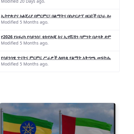
Modified 20 Days ago.
ኢትዮጵያና አልጄሪያ በምርምር፣ በልማትና በስታርታፕ ዘርፎች በጋራ ለመስራት መከሩ፡፡
Modified 5 Months ago.
የ2026 የአፍሪካ የሳይንስ፣ ቴክኖሎጂ እና ኢኖቬሽን ሳምንት በታላቅ ድምቀት ተጠናቀቀ
Modified 5 Months ago.
የሳይንሳዊ ጥናትና ምርምር ሥራዎች ለዘላቂ የልማት አቅጣጫ መፍትሔ ጠቋሚ መሆና
Modified 5 Months ago.