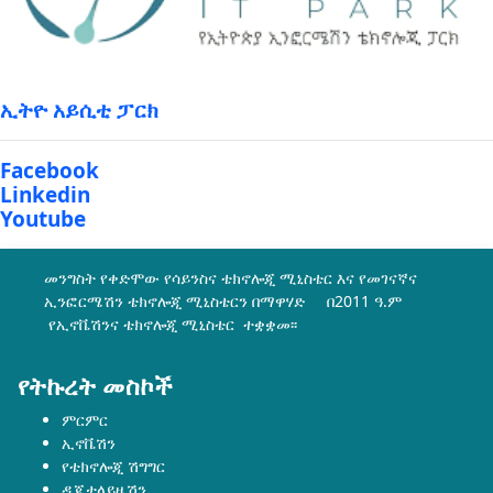
ኢትዮ አይሲቲ ፓርክ
Facebook
Linkedin
Youtube
መንግስት የቀድሞው የሳይንስና ቴክኖሎጂ ሚኒስቴር እና የመገናኛና
ኢንፎርሜሽን ቴክኖሎጂ ሚኒስቴርን በማዋሃድ በ2011 ዓ.ም
የኢኖቬሽንና ቴክኖሎጂ ሚኒስቴር ተቋቋመ፡፡
የትኩረት መስኮች
ምርምር
ኢኖቬሽን
የቴክኖሎጂ ሽግግር
ዲጂታላይዜሽን