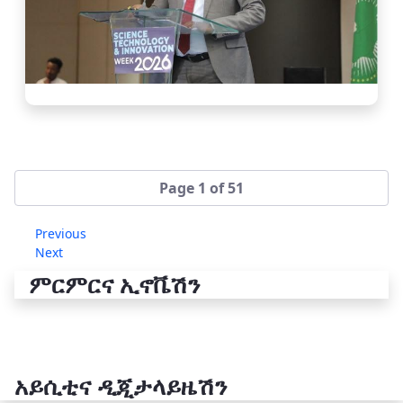
Page 1 of 51
Previous
Next
ምርምርና ኢኖቬሽን
አይሲቲና ዲጂታላይዜሽን