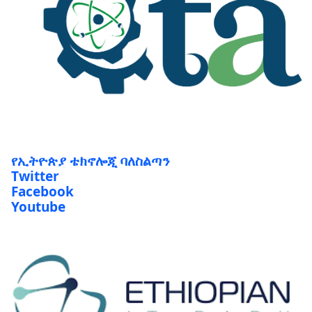
የኢትዮጵያ ቴክኖሎጂ ባለስልጣን
Twitter
Facebook
Youtube