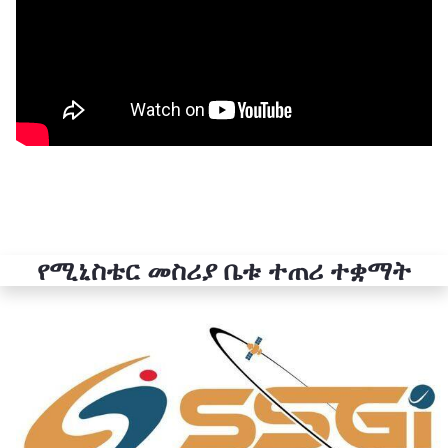
የሚኒስቴር መስሪያ ቤቱ ተጠሪ ተቋማት