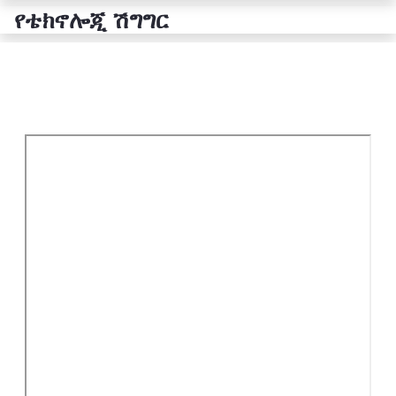
የቴክኖሎጂ ሽግግር