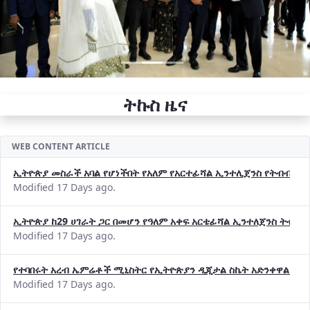
ትኩስ ዜና
WEB CONTENT ARTICLE
ኢትዮጵያ መስራች አባል የሆነችበት የአለም የአርተፊሻል ኢንተሊጀንስ የትብብር ድርጅት (
Modified 17 Days ago.
ኢትዮጵያ ከ29 ሀገራት ጋር በመሆን የዓለም አቀፍ አርቴፊሻል ኢንተለጀንስ ትብብ
Modified 17 Days ago.
የተባበሩት አረብ ኤምሬቶች ሚኒስትር የኢትዮጵያን ዲጂታል ስኬት አድንቀዋል —የ
Modified 17 Days ago.