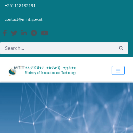
Skip to Main Content
Open Accessibility Menu
+251118132191
contact@mint.gov.et