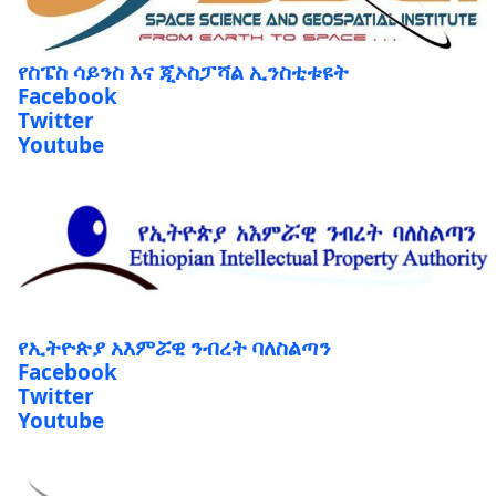
የስፔስ ሳይንስ እና ጂኦስፓሻል ኢንስቲቱዩት
Facebook
Twitter
Youtube
የኢትዮጵያ አእምሯዊ ንብረት ባለስልጣን
Facebook
Twitter
Youtube