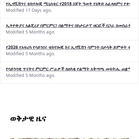
የኢኖቬሽንና ቴክኖሎጂ ሚኒስቴር የ2018 በጀት ዓመት የዕቅድ አፈጻጸምና የቀጣይ 
Modified 17 Days ago.
ኢትዮጵያና አልጄሪያ በምርምር፣ በልማትና በስታርታፕ ዘርፎች በጋራ ለመስራት መከሩ
Modified 5 Months ago.
የ2026 የአፍሪካ የሳይንስ፣ ቴክኖሎጂ እና ኢኖቬሽን ሳምንት በታላቅ ድምቀት ተጠና
Modified 5 Months ago.
የሳይንሳዊ ጥናትና ምርምር ሥራዎች ለዘላቂ የልማት አቅጣጫ መፍትሔ ጠቋሚ መ
Modified 5 Months ago.
ወቅታዊ ዜና