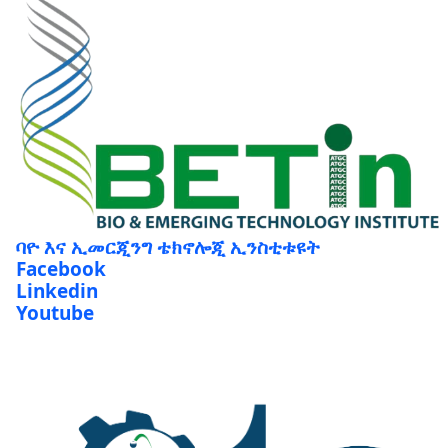
ባዮ እና ኢመርጂንግ ቴክኖሎጂ ኢንስቲቱዩት
Facebook
Linkedin
Youtube