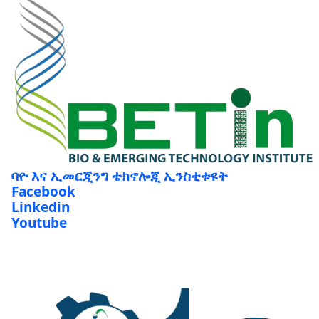
ባዮ እና ኢመርጂንግ ቴክኖሎጂ ኢንስቲቱዩት
Facebook
Linkedin
Youtube