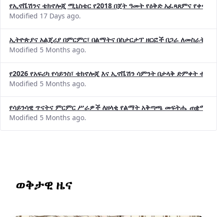
የኢኖቬሽንና ቴክኖሎጂ ሚኒስቴር የ2018 በጀት ዓመት የዕቅድ አፈጻጸምና የቀጣይ 
Modified 17 Days ago.
ኢትዮጵያና አልጄሪያ በምርምር፣ በልማትና በስታርታፕ ዘርፎች በጋራ ለመስራት መከሩ
Modified 5 Months ago.
የ2026 የአፍሪካ የሳይንስ፣ ቴክኖሎጂ እና ኢኖቬሽን ሳምንት በታላቅ ድምቀት ተጠና
Modified 5 Months ago.
የሳይንሳዊ ጥናትና ምርምር ሥራዎች ለዘላቂ የልማት አቅጣጫ መፍትሔ ጠቋሚ መ
Modified 5 Months ago.
ወቅታዊ ዜና