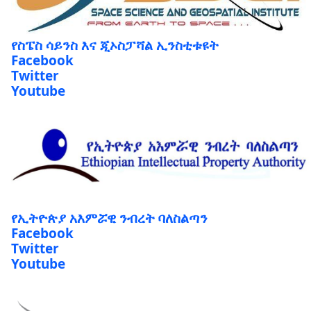
የስፔስ ሳይንስ እና ጂኦስፓሻል ኢንስቲቱዩት
Facebook
Twitter
Youtube
የኢትዮጵያ አእምሯዊ ንብረት ባለስልጣን
Facebook
Twitter
Youtube