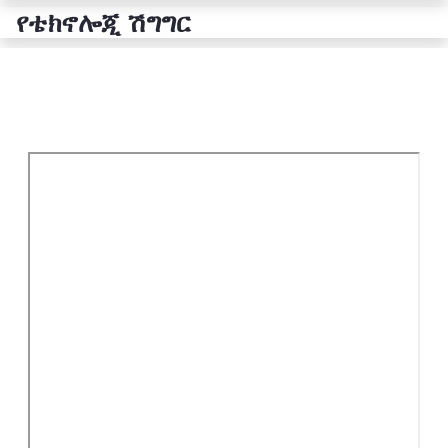
የቴክኖሎጂ ሽግግር