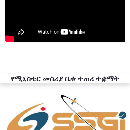
የሚኒስቴር መስሪያ ቤቱ ተጠሪ ተቋማት