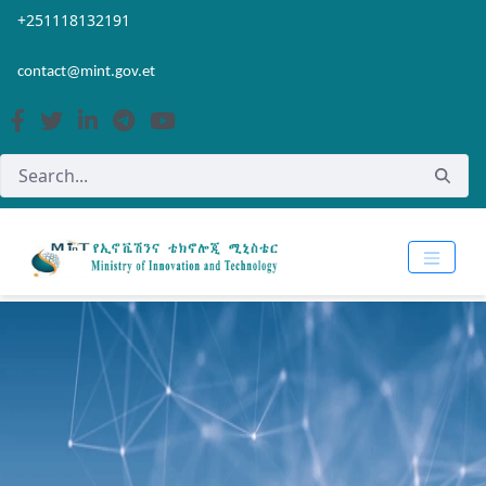
Skip to Main Content
Open Accessibility Menu
+251118132191
contact@mint.gov.et