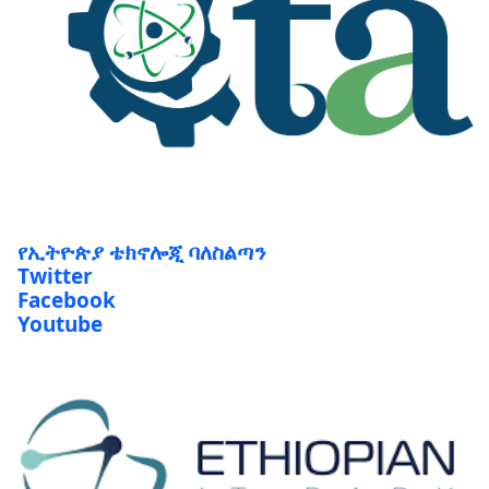
የኢትዮጵያ ቴክኖሎጂ ባለስልጣን
Twitter
Facebook
Youtube