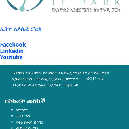
ኢትዮ አይሲቲ ፓርክ
Facebook
Linkedin
Youtube
መንግስት የቀድሞው የሳይንስና ቴክኖሎጂ ሚኒስቴር እና የመገናኛና
ኢንፎርሜሽን ቴክኖሎጂ ሚኒስቴርን በማዋሃድ በ2011 ዓ.ም
የኢኖቬሽንና ቴክኖሎጂ ሚኒስቴር ተቋቋመ፡፡
የትኩረት መስኮች
ምርምር
ኢኖቬሽን
የቴክኖሎጂ ሽግግር
ዲጂታላይዜሽን