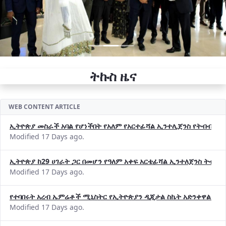
ትኩስ ዜና
WEB CONTENT ARTICLE
ኢትዮጵያ መስራች አባል የሆነችበት የአለም የአርተፊሻል ኢንተሊጀንስ የትብብር ድርጅት (
Modified 17 Days ago.
ኢትዮጵያ ከ29 ሀገራት ጋር በመሆን የዓለም አቀፍ አርቴፊሻል ኢንተለጀንስ ትብብ
Modified 17 Days ago.
የተባበሩት አረብ ኤምሬቶች ሚኒስትር የኢትዮጵያን ዲጂታል ስኬት አድንቀዋል —የ
Modified 17 Days ago.