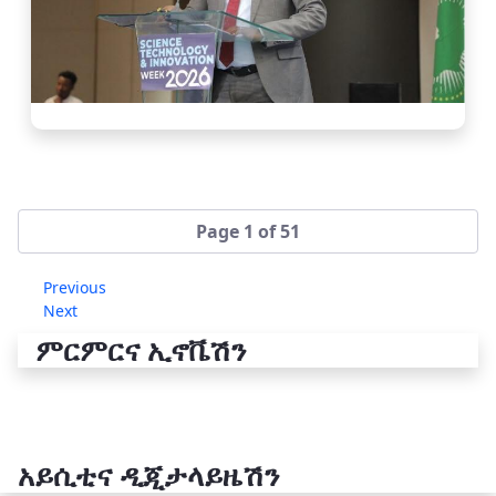
Page 1 of 51
Previous
Next
ምርምርና ኢኖቬሽን
አይሲቲና ዲጂታላይዜሽን