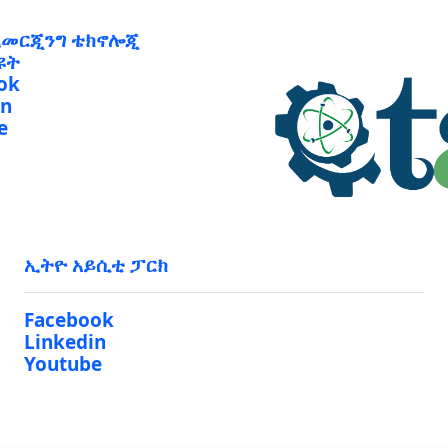
ኢመርጂንግ ቴክኖሎጂ
ዩት
ok
in
e
ኢትዮ አይሲቲ ፓርክ
Facebook
Linkedin
Youtube