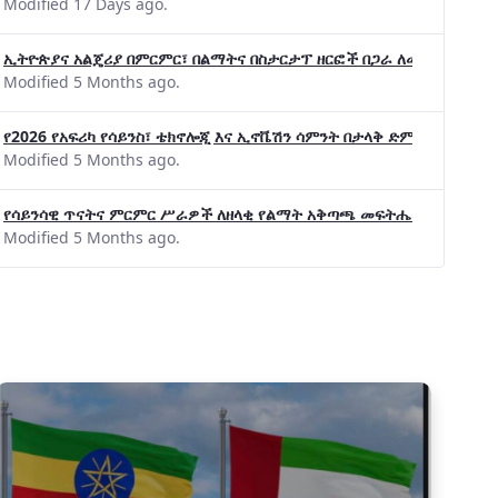
Modified 17 Days ago.
ኢትዮጵያና አልጄሪያ በምርምር፣ በልማትና በስታርታፕ ዘርፎች በጋራ ለመስራት መከሩ፡፡
Modified 5 Months ago.
የ2026 የአፍሪካ የሳይንስ፣ ቴክኖሎጂ እና ኢኖቬሽን ሳምንት በታላቅ ድምቀት ተጠናቀቀ
Modified 5 Months ago.
የሳይንሳዊ ጥናትና ምርምር ሥራዎች ለዘላቂ የልማት አቅጣጫ መፍትሔ ጠቋሚ መሆና
Modified 5 Months ago.