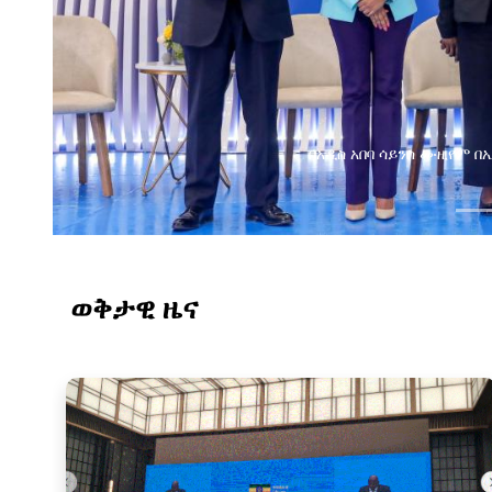
በአዲስ አበባ ሳይንስ ሙዚየም 
ወቅታዊ ዜና