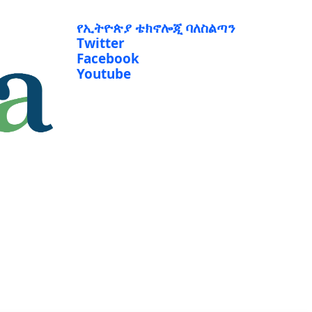
የኢትዮጵያ ቴክኖሎጂ ባለስልጣን
Twitter
Facebook
Youtube