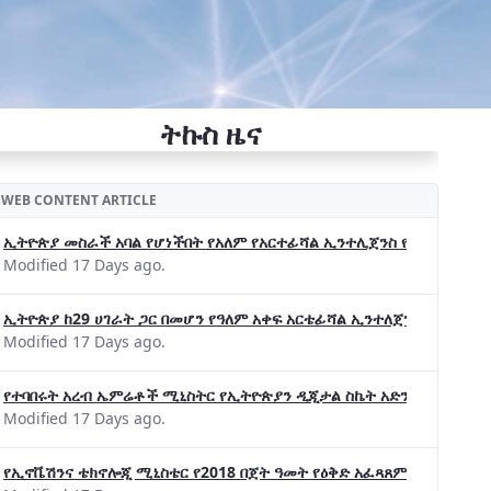
ትኩስ ዜና
WEB CONTENT ARTICLE
ኢትዮጵያ መስራች አባል የሆነችበት የአለም የአርተፊሻል ኢንተሊጀንስ የትብብር ድርጅት (Wo
Modified 17 Days ago.
ኢትዮጵያ ከ29 ሀገራት ጋር በመሆን የዓለም አቀፍ አርቴፊሻል ኢንተለጀንስ ትብብር 
Modified 17 Days ago.
የተባበሩት አረብ ኤምሬቶች ሚኒስትር የኢትዮጵያን ዲጂታል ስኬት አድንቀዋል —የኢት
Modified 17 Days ago.
የኢኖቬሽንና ቴክኖሎጂ ሚኒስቴር የ2018 በጀት ዓመት የዕቅድ አፈጻጸምና የቀጣይ አቅ