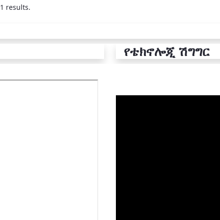
1 results.
የቴክኖሎጂ ሽግግር