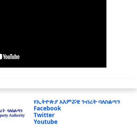
የኢትዮጵያ አእምሯዊ ንብረት ባለስልጣን
Facebook
Twitter
Youtube