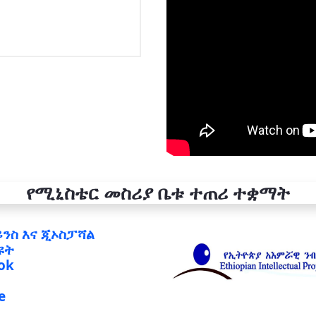
የሚኒስቴር መስሪያ ቤቱ ተጠሪ ተቋማት
ይንስ እና ጂኦስፓሻል
ዩት
ok
e