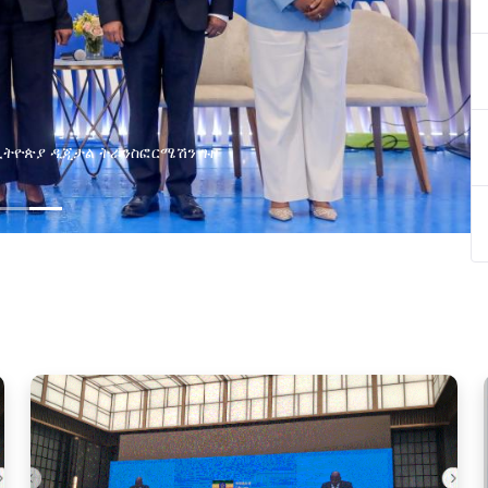
በኢትዮጵያ ዲጂታል ትራንስፎርሜሽን ጉዞ