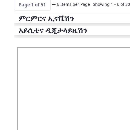
— 6 Items per Page
Showing 1 - 6 of 30
Page 1 of 51
ምርምርና ኢኖቬሽን
አይሲቲና ዲጂታላይዜሽን