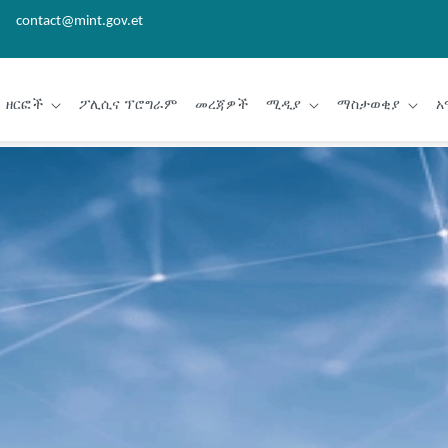
contact@mint.gov.et
ዘርፎች
ፖሊሲና ፕሮግራም
መረጃዎች
ሚዲያ
ማስታወቂያ
አ