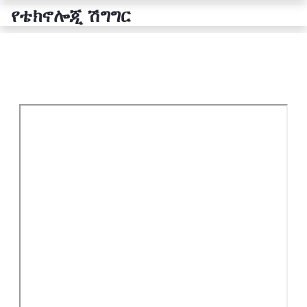
የቴክኖሎጂ ሽግግር