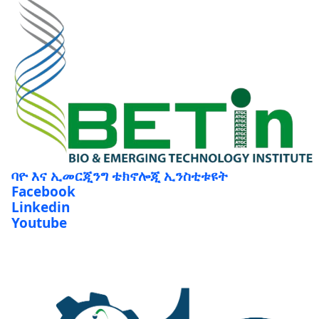
ባዮ እና ኢመርጂንግ ቴክኖሎጂ ኢንስቲቱዩት
Facebook
Linkedin
Youtube