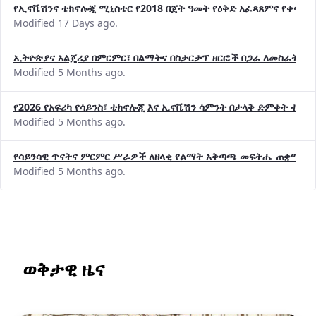
የኢኖቬሽንና ቴክኖሎጂ ሚኒስቴር የ2018 በጀት ዓመት የዕቅድ አፈጻጸምና የቀጣይ 
Modified 17 Days ago.
ኢትዮጵያና አልጄሪያ በምርምር፣ በልማትና በስታርታፕ ዘርፎች በጋራ ለመስራት መከሩ
Modified 5 Months ago.
የ2026 የአፍሪካ የሳይንስ፣ ቴክኖሎጂ እና ኢኖቬሽን ሳምንት በታላቅ ድምቀት ተጠና
Modified 5 Months ago.
የሳይንሳዊ ጥናትና ምርምር ሥራዎች ለዘላቂ የልማት አቅጣጫ መፍትሔ ጠቋሚ መ
Modified 5 Months ago.
ወቅታዊ ዜና