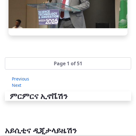
Page 1 of 51
Previous
Next
ምርምርና ኢኖቬሽን
አይሲቲና ዲጂታላይዜሽን