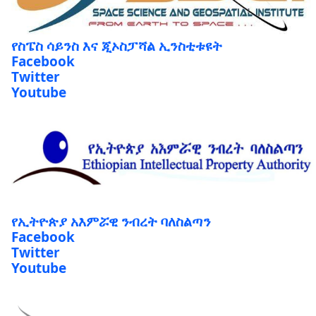
የስፔስ ሳይንስ እና ጂኦስፓሻል ኢንስቲቱዩት
Facebook
Twitter
Youtube
የኢትዮጵያ አእምሯዊ ንብረት ባለስልጣን
Facebook
Twitter
Youtube