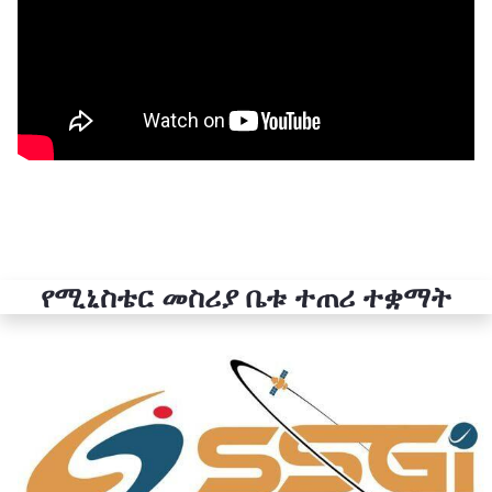
የሚኒስቴር መስሪያ ቤቱ ተጠሪ ተቋማት