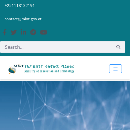
Skip to Main Content
Open Accessibility Menu
+251118132191
contact@mint.gov.et