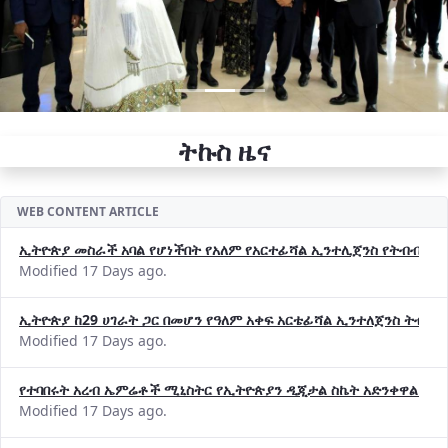
ትኩስ ዜና
WEB CONTENT ARTICLE
ኢትዮጵያ መስራች አባል የሆነችበት የአለም የአርተፊሻል ኢንተሊጀንስ የትብብር ድርጅት (
Modified 17 Days ago.
ኢትዮጵያ ከ29 ሀገራት ጋር በመሆን የዓለም አቀፍ አርቴፊሻል ኢንተለጀንስ ትብብ
Modified 17 Days ago.
የተባበሩት አረብ ኤምሬቶች ሚኒስትር የኢትዮጵያን ዲጂታል ስኬት አድንቀዋል —የ
Modified 17 Days ago.