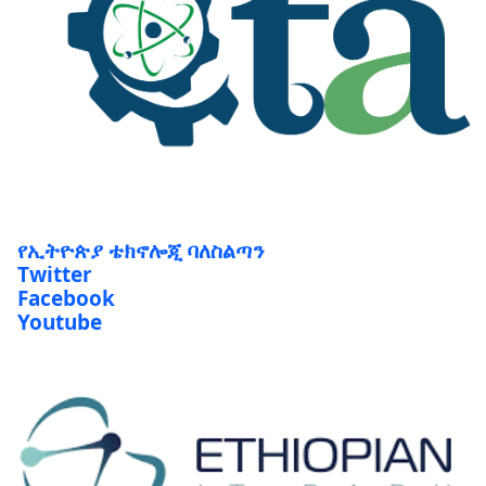
የኢትዮጵያ ቴክኖሎጂ ባለስልጣን
Twitter
Facebook
Youtube