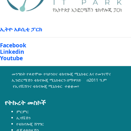
ኢትዮ አይሲቲ ፓርክ
Facebook
Linkedin
Youtube
መንግስት የቀድሞው የሳይንስና ቴክኖሎጂ ሚኒስቴር እና የመገናኛና
ኢንፎርሜሽን ቴክኖሎጂ ሚኒስቴርን በማዋሃድ በ2011 ዓ.ም
የኢኖቬሽንና ቴክኖሎጂ ሚኒስቴር ተቋቋመ፡፡
የትኩረት መስኮች
ምርምር
ኢኖቬሽን
የቴክኖሎጂ ሽግግር
ዲጂታላይዜሽን