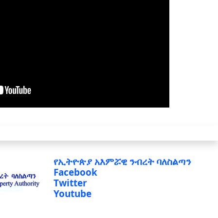
የኢትዮጵያ አእምሯዊ ንብረት ባለስልጣን
Facebook
Twitter
Youtube