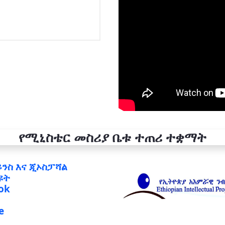
የሚኒስቴር መስሪያ ቤቱ ተጠሪ ተቋማት
ይንስ እና ጂኦስፓሻል
ዩት
ok
e