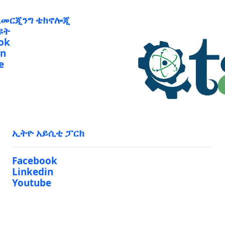
ኢመርጂንግ ቴክኖሎጂ
ዩት
ok
in
e
ኢትዮ አይሲቲ ፓርክ
Facebook
Linkedin
Youtube