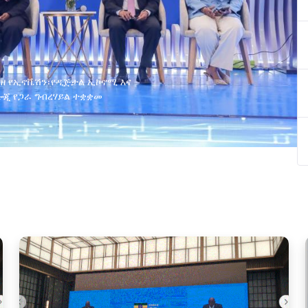
ያዘ የኢኖቬሽን፣የዲጅታል ኢኮኖሚ እና
ጂ የጋራ ግብረሃይል ተቋቋመ