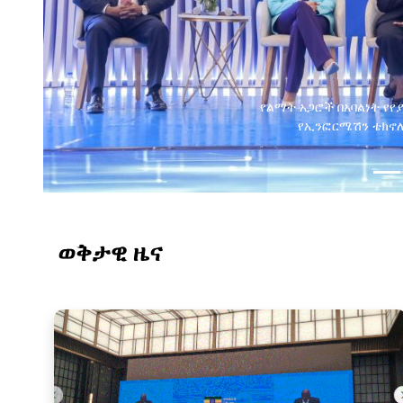
የልማት አጋሮች በአባልነት የየ
የኢንፎርሜሽን ቴክኖሎ
ወቅታዊ ዜና