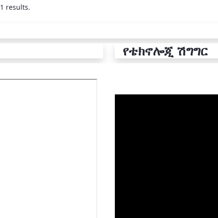
1 results.
የቴክኖሎጂ ሽግግር