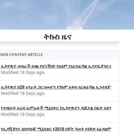
ትኩስ ዜና
WEB CONTENT ARTICLE
ኢትዮጵያ መስራች አባል የሆነችበት የአለም የአርተፊሻል ኢንተሊጀንስ የትብብር ድርጅት (Wo
Modified 18 Days ago.
ኢትዮጵያ ከ29 ሀገራት ጋር በመሆን የዓለም አቀፍ አርቴፊሻል ኢንተለጀንስ ትብብር 
Modified 18 Days ago.
የተባበሩት አረብ ኤምሬቶች ሚኒስትር የኢትዮጵያን ዲጂታል ስኬት አድንቀዋል —የኢት
Modified 18 Days ago.
የኢኖቬሽንና ቴክኖሎጂ ሚኒስቴር የ2018 በጀት ዓመት የዕቅድ አፈጻጸምና የቀጣይ አቅ