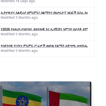
Modified 18 Days ago.
ኢትዮጵያና አልጄሪያ በምርምር፣ በልማትና በስታርታፕ ዘርፎች በጋራ ለመስራት መከሩ፡፡
Modified 5 Months ago.
የ2026 የአፍሪካ የሳይንስ፣ ቴክኖሎጂ እና ኢኖቬሽን ሳምንት በታላቅ ድምቀት ተጠናቀቀ
Modified 5 Months ago.
የሳይንሳዊ ጥናትና ምርምር ሥራዎች ለዘላቂ የልማት አቅጣጫ መፍትሔ ጠቋሚ መሆና
Modified 5 Months ago.