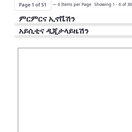
— 6 Items per Page
Showing 1 - 6 of 30
Page 1 of 51
ምርምርና ኢኖቬሽን
አይሲቲና ዲጂታላይዜሽን