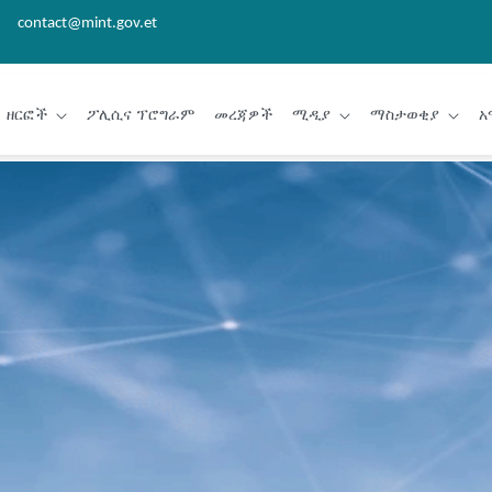
contact@mint.gov.et
ዘርፎች
ፖሊሲና ፕሮግራም
መረጃዎች
ሚዲያ
ማስታወቂያ
አ