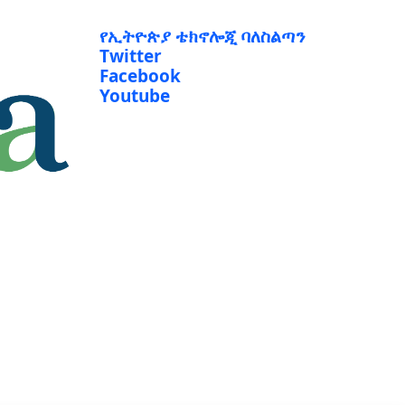
የኢትዮጵያ ቴክኖሎጂ ባለስልጣን
Twitter
Facebook
Youtube