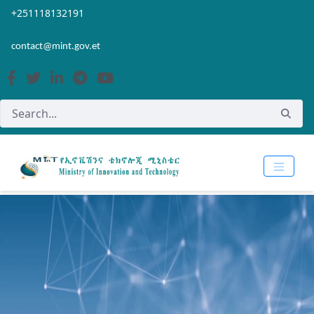
Skip to Main Content
Open Accessibility Menu
+251118132191
contact@mint.gov.et