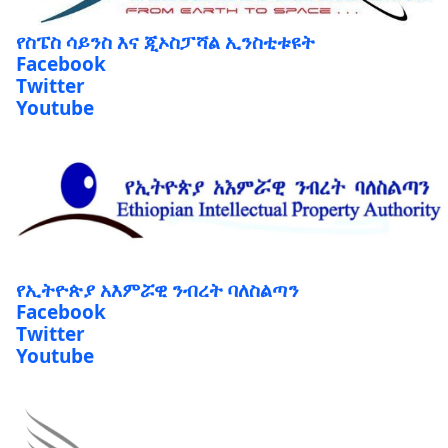
የስፔስ ሳይንስ እና ጂኦስፓሻል ኢንስቲቱዩት
Facebook
Twitter
Youtube
የኢትዮጵያ አእምሯዊ ንብረት ባለስልጣን
Facebook
Twitter
Youtube