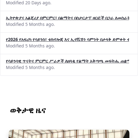
Modified 20 Days ago.
ኢትዮጵያና አልጄሪያ በምርምር፣ በልማትና በስታርታፕ ዘርፎች በጋራ ለመስራት መከሩ
Modified 5 Months ago.
የ2026 የአፍሪካ የሳይንስ፣ ቴክኖሎጂ እና ኢኖቬሽን ሳምንት በታላቅ ድምቀት ተጠና
Modified 5 Months ago.
የሳይንሳዊ ጥናትና ምርምር ሥራዎች ለዘላቂ የልማት አቅጣጫ መፍትሔ ጠቋሚ መ
Modified 5 Months ago.
ወቅታዊ ዜና