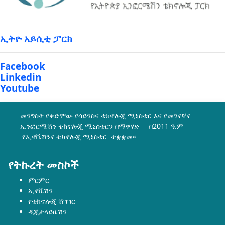
ኢትዮ አይሲቲ ፓርክ
Facebook
Linkedin
Youtube
መንግስት የቀድሞው የሳይንስና ቴክኖሎጂ ሚኒስቴር እና የመገናኛና
ኢንፎርሜሽን ቴክኖሎጂ ሚኒስቴርን በማዋሃድ በ2011 ዓ.ም
የኢኖቬሽንና ቴክኖሎጂ ሚኒስቴር ተቋቋመ፡፡
የትኩረት መስኮች
ምርምር
ኢኖቬሽን
የቴክኖሎጂ ሽግግር
ዲጂታላይዜሽን