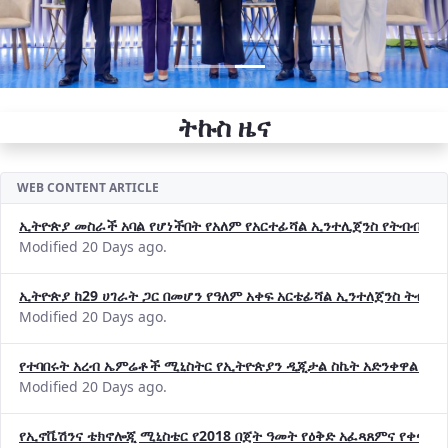
ትኩስ ዜና
WEB CONTENT ARTICLE
ኢትዮጵያ መስራች አባል የሆነችበት የአለም የአርተፊሻል ኢንተሊጀንስ የትብብር ድርጅት (
Modified 20 Days ago.
ኢትዮጵያ ከ29 ሀገራት ጋር በመሆን የዓለም አቀፍ አርቴፊሻል ኢንተለጀንስ ትብብ
Modified 20 Days ago.
የተባበሩት አረብ ኤምሬቶች ሚኒስትር የኢትዮጵያን ዲጂታል ስኬት አድንቀዋል —የ
Modified 20 Days ago.
የኢኖቬሽንና ቴክኖሎጂ ሚኒስቴር የ2018 በጀት ዓመት የዕቅድ አፈጻጸምና የቀጣይ 