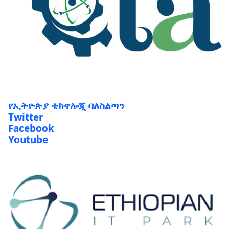
የኢትዮጵያ ቴክኖሎጂ ባለስልጣን
Twitter
Facebook
Youtube