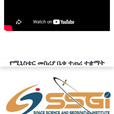
የሚኒስቴር መስሪያ ቤቱ ተጠሪ ተቋማት