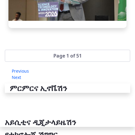
Page 1 of 51
Previous
Next
ምርምርና ኢኖቬሽን
አይሲቲና ዲጂታላይዜሽን
የቴክኖሎጂ ሽግግር