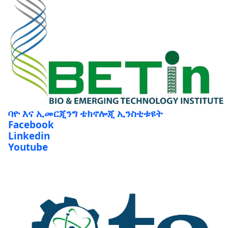
ባዮ እና ኢመርጂንግ ቴክኖሎጂ ኢንስቲቱዩት
Facebook
Linkedin
Youtube