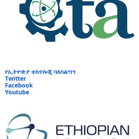
የኢትዮጵያ ቴክኖሎጂ ባለስልጣን
Twitter
Facebook
Youtube