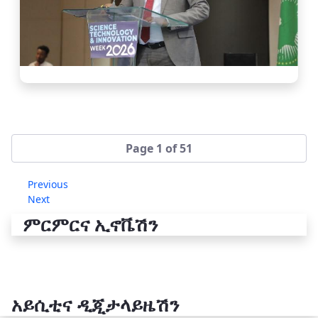
Page 1 of 51
Previous
Next
ምርምርና ኢኖቬሽን
አይሲቲና ዲጂታላይዜሽን