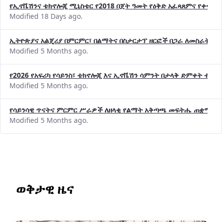
የኢኖቬሽንና ቴክኖሎጂ ሚኒስቴር የ2018 በጀት ዓመት የዕቅድ አፈጻጸምና የቀጣይ 
Modified 18 Days ago.
ኢትዮጵያና አልጄሪያ በምርምር፣ በልማትና በስታርታፕ ዘርፎች በጋራ ለመስራት መከሩ
Modified 5 Months ago.
የ2026 የአፍሪካ የሳይንስ፣ ቴክኖሎጂ እና ኢኖቬሽን ሳምንት በታላቅ ድምቀት ተጠና
Modified 5 Months ago.
የሳይንሳዊ ጥናትና ምርምር ሥራዎች ለዘላቂ የልማት አቅጣጫ መፍትሔ ጠቋሚ መ
Modified 5 Months ago.
ወቅታዊ ዜና