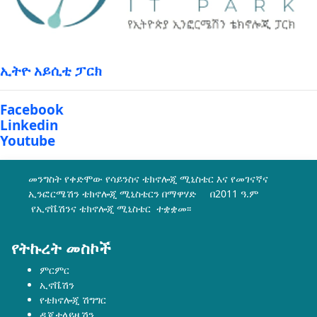
ኢትዮ አይሲቲ ፓርክ
Facebook
Linkedin
Youtube
መንግስት የቀድሞው የሳይንስና ቴክኖሎጂ ሚኒስቴር እና የመገናኛና
ኢንፎርሜሽን ቴክኖሎጂ ሚኒስቴርን በማዋሃድ በ2011 ዓ.ም
የኢኖቬሽንና ቴክኖሎጂ ሚኒስቴር ተቋቋመ፡፡
የትኩረት መስኮች
ምርምር
ኢኖቬሽን
የቴክኖሎጂ ሽግግር
ዲጂታላይዜሽን