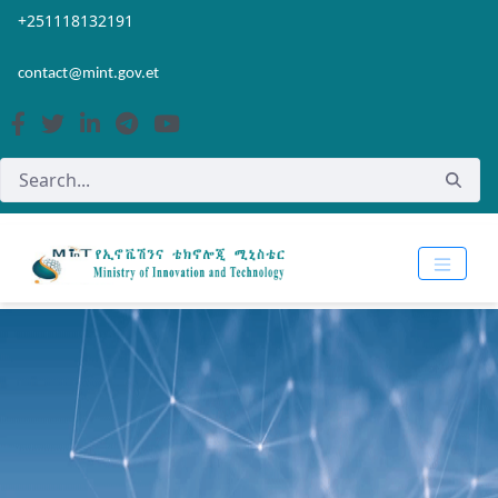
Skip to Main Content
Open Accessibility Menu
+251118132191
contact@mint.gov.et