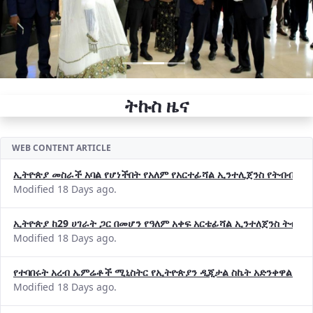
ትኩስ ዜና
WEB CONTENT ARTICLE
ኢትዮጵያ መስራች አባል የሆነችበት የአለም የአርተፊሻል ኢንተሊጀንስ የትብብር ድርጅት (
Modified 18 Days ago.
ኢትዮጵያ ከ29 ሀገራት ጋር በመሆን የዓለም አቀፍ አርቴፊሻል ኢንተለጀንስ ትብብ
Modified 18 Days ago.
የተባበሩት አረብ ኤምሬቶች ሚኒስትር የኢትዮጵያን ዲጂታል ስኬት አድንቀዋል —የ
Modified 18 Days ago.