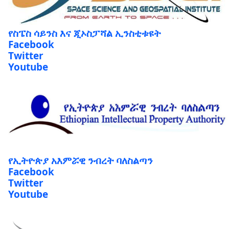
የስፔስ ሳይንስ እና ጂኦስፓሻል ኢንስቲቱዩት
Facebook
Twitter
Youtube
የኢትዮጵያ አእምሯዊ ንብረት ባለስልጣን
Facebook
Twitter
Youtube