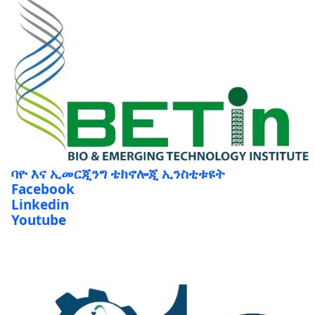
ባዮ እና ኢመርጂንግ ቴክኖሎጂ ኢንስቲቱዩት
Facebook
Linkedin
Youtube