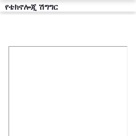
የቴክኖሎጂ ሽግግር