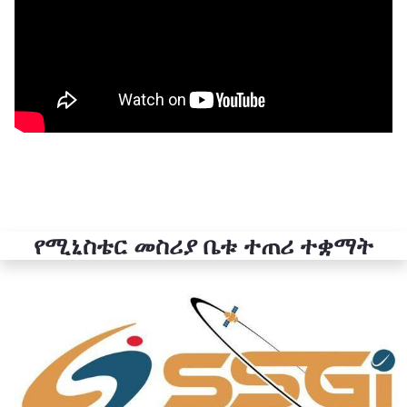
የሚኒስቴር መስሪያ ቤቱ ተጠሪ ተቋማት