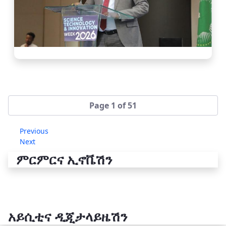
Page 1 of 51
Previous
Next
ምርምርና ኢኖቬሽን
አይሲቲና ዲጂታላይዜሽን