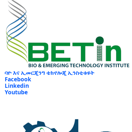
ባዮ እና ኢመርጂንግ ቴክኖሎጂ ኢንስቲቱዩት
Facebook
Linkedin
Youtube