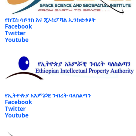
የስፔስ ሳይንስ እና ጂኦስፓሻል ኢንስቲቱዩት
Facebook
Twitter
Youtube
የኢትዮጵያ አእምሯዊ ንብረት ባለስልጣን
Facebook
Twitter
Youtube