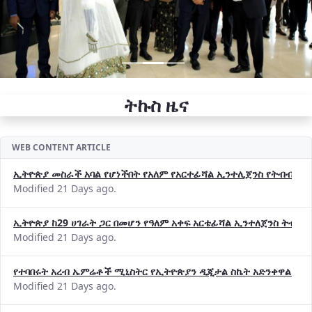
ትኩስ ዜና
WEB CONTENT ARTICLE
ኢትዮጵያ መስራች አባል የሆነችበት የአለም የአርተፊሻል ኢንተሊጀንስ የትብብር ድርጅት (
Modified 21 Days ago.
ኢትዮጵያ ከ29 ሀገራት ጋር በመሆን የዓለም አቀፍ አርቴፊሻል ኢንተለጀንስ ትብብ
Modified 21 Days ago.
የተባበሩት አረብ ኤምሬቶች ሚኒስትር የኢትዮጵያን ዲጂታል ስኬት አድንቀዋል —የ
Modified 21 Days ago.