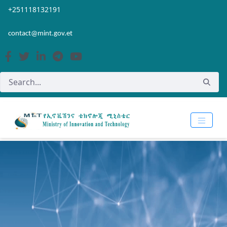
Skip to Main Content
Open Accessibility Menu
+251118132191
contact@mint.gov.et