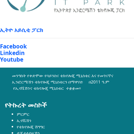
ኢትዮ አይሲቲ ፓርክ
Facebook
Linkedin
Youtube
መንግስት የቀድሞው የሳይንስና ቴክኖሎጂ ሚኒስቴር እና የመገናኛና
ኢንፎርሜሽን ቴክኖሎጂ ሚኒስቴርን በማዋሃድ በ2011 ዓ.ም
የኢኖቬሽንና ቴክኖሎጂ ሚኒስቴር ተቋቋመ፡፡
የትኩረት መስኮች
ምርምር
ኢኖቬሽን
የቴክኖሎጂ ሽግግር
ዲጂታላይዜሽን