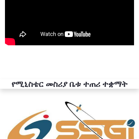
የሚኒስቴር መስሪያ ቤቱ ተጠሪ ተቋማት