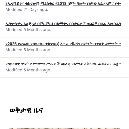
የኢኖቬሽንና ቴክኖሎጂ ሚኒስቴር የ2018 በጀት ዓመት የዕቅድ አፈጻጸምና የቀጣይ 
Modified 21 Days ago.
ኢትዮጵያና አልጄሪያ በምርምር፣ በልማትና በስታርታፕ ዘርፎች በጋራ ለመስራት መከሩ
Modified 5 Months ago.
የ2026 የአፍሪካ የሳይንስ፣ ቴክኖሎጂ እና ኢኖቬሽን ሳምንት በታላቅ ድምቀት ተጠና
Modified 5 Months ago.
የሳይንሳዊ ጥናትና ምርምር ሥራዎች ለዘላቂ የልማት አቅጣጫ መፍትሔ ጠቋሚ መ
Modified 5 Months ago.
ወቅታዊ ዜና