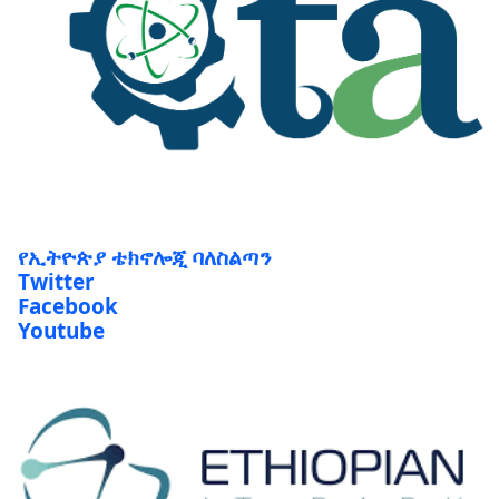
የኢትዮጵያ ቴክኖሎጂ ባለስልጣን
Twitter
Facebook
Youtube