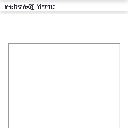
የቴክኖሎጂ ሽግግር