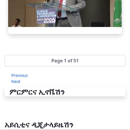
Page 1 of 51
Previous
Next
ምርምርና ኢኖቬሽን
አይሲቲና ዲጂታላይዜሽን