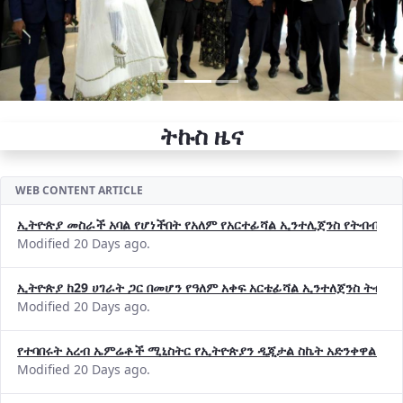
ትኩስ ዜና
WEB CONTENT ARTICLE
ኢትዮጵያ መስራች አባል የሆነችበት የአለም የአርተፊሻል ኢንተሊጀንስ የትብብር ድርጅት (
Modified 20 Days ago.
ኢትዮጵያ ከ29 ሀገራት ጋር በመሆን የዓለም አቀፍ አርቴፊሻል ኢንተለጀንስ ትብብ
Modified 20 Days ago.
የተባበሩት አረብ ኤምሬቶች ሚኒስትር የኢትዮጵያን ዲጂታል ስኬት አድንቀዋል —የ
Modified 20 Days ago.