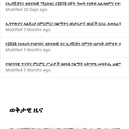
የኢኖቬሽንና ቴክኖሎጂ ሚኒስቴር የ2018 በጀት ዓመት የዕቅድ አፈጻጸምና የቀጣይ 
Modified 20 Days ago.
ኢትዮጵያና አልጄሪያ በምርምር፣ በልማትና በስታርታፕ ዘርፎች በጋራ ለመስራት መከሩ
Modified 5 Months ago.
የ2026 የአፍሪካ የሳይንስ፣ ቴክኖሎጂ እና ኢኖቬሽን ሳምንት በታላቅ ድምቀት ተጠና
Modified 5 Months ago.
የሳይንሳዊ ጥናትና ምርምር ሥራዎች ለዘላቂ የልማት አቅጣጫ መፍትሔ ጠቋሚ መ
Modified 5 Months ago.
ወቅታዊ ዜና