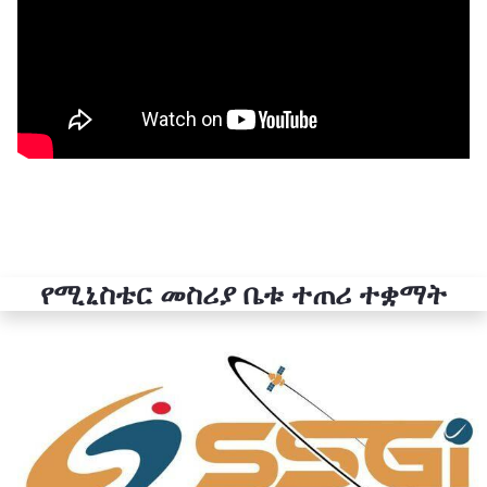
የሚኒስቴር መስሪያ ቤቱ ተጠሪ ተቋማት