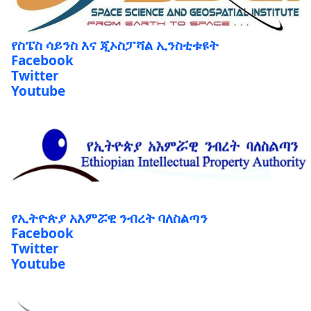
የስፔስ ሳይንስ እና ጂኦስፓሻል ኢንስቲቱዩት
Facebook
Twitter
Youtube
የኢትዮጵያ አእምሯዊ ንብረት ባለስልጣን
Facebook
Twitter
Youtube