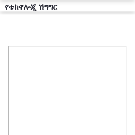
የቴክኖሎጂ ሽግግር