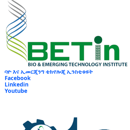
ባዮ እና ኢመርጂንግ ቴክኖሎጂ ኢንስቲቱዩት
Facebook
Linkedin
Youtube