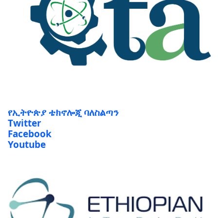
የኢትዮጵያ ቴክኖሎጂ ባለስልጣን
Twitter
Facebook
Youtube