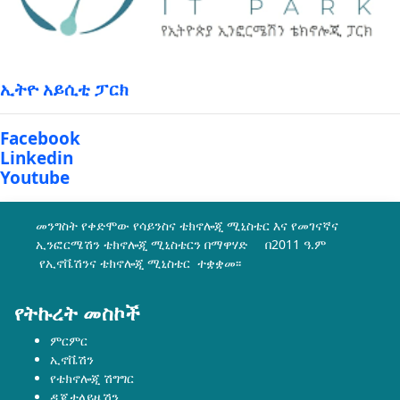
ኢትዮ አይሲቲ ፓርክ
Facebook
Linkedin
Youtube
መንግስት የቀድሞው የሳይንስና ቴክኖሎጂ ሚኒስቴር እና የመገናኛና
ኢንፎርሜሽን ቴክኖሎጂ ሚኒስቴርን በማዋሃድ በ2011 ዓ.ም
የኢኖቬሽንና ቴክኖሎጂ ሚኒስቴር ተቋቋመ፡፡
የትኩረት መስኮች
ምርምር
ኢኖቬሽን
የቴክኖሎጂ ሽግግር
ዲጂታላይዜሽን