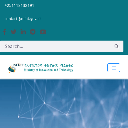
Skip to Main Content
Open Accessibility Menu
+251118132191
contact@mint.gov.et